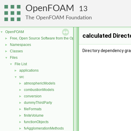
OpenFOAM
13
The OpenFOAM Foundation
OpenFOAM
▼
calculated Direc
Free, Open Source Software from the OpenFOAM Foundation
►
Namespaces
►
Directory dependency grap
Classes
►
Files
▼
File List
▼
applications
►
src
▼
atmosphericModels
►
combustionModels
►
conversion
►
dummyThirdParty
►
fileFormats
►
finiteVolume
►
functionObjects
►
fvAgglomerationMethods
►