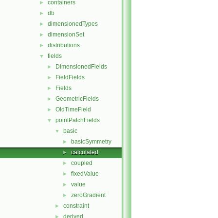
containers
►
db
►
dimensionedTypes
►
dimensionSet
►
distributions
►
fields
▼
DimensionedFields
►
FieldFields
►
Fields
►
GeometricFields
►
OldTimeField
►
pointPatchFields
▼
basic
▼
basicSymmetry
►
calculated
►
coupled
►
fixedValue
►
value
►
zeroGradient
►
constraint
►
derived
►