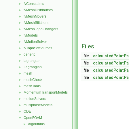
fvConstraints
►
fvMeshDistributors
►
fvMeshMovers
►
fvMeshStitchers
►
fvMeshTopoChangers
►
fvModels
►
fvMotionSolver
►
Files
fvTopoSetSources
►
generic
►
file
calculatedPointPa
lagrangian
►
file
calculatedPointPa
Lagrangian
►
file
calculatedPointPa
mesh
►
file
calculatedPointPa
meshCheck
►
meshTools
►
MomentumTransportModels
►
motionSolvers
►
multiphaseModels
►
ODE
►
OpenFOAM
▼
algorithms
►