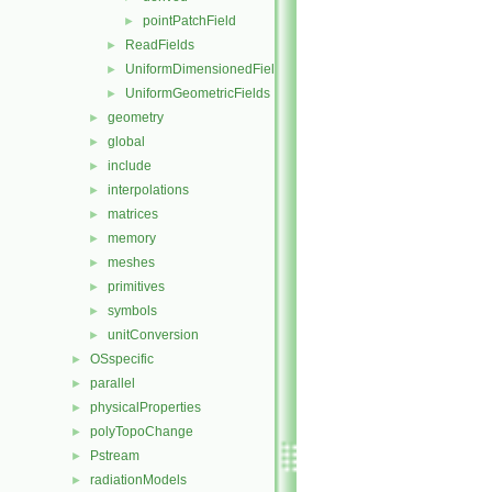
pointPatchField
►
ReadFields
►
UniformDimensionedFields
►
UniformGeometricFields
►
geometry
►
global
►
include
►
interpolations
►
matrices
►
memory
►
meshes
►
primitives
►
symbols
►
unitConversion
►
OSspecific
►
parallel
►
physicalProperties
►
polyTopoChange
►
Pstream
►
radiationModels
►