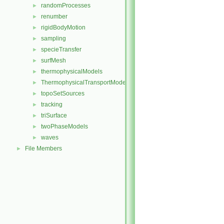
randomProcesses
►
renumber
►
rigidBodyMotion
►
sampling
►
specieTransfer
►
surfMesh
►
thermophysicalModels
►
ThermophysicalTransportModels
►
topoSetSources
►
tracking
►
triSurface
►
twoPhaseModels
►
waves
►
File Members
►