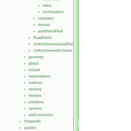
value
►
zeroGradient
►
constraint
►
derived
►
pointPatchField
►
ReadFields
►
UniformDimensionedFields
►
UniformGeometricFields
►
geometry
►
global
►
include
►
interpolations
►
matrices
►
memory
►
meshes
►
primitives
►
symbols
►
unitConversion
►
OSspecific
►
parallel
►