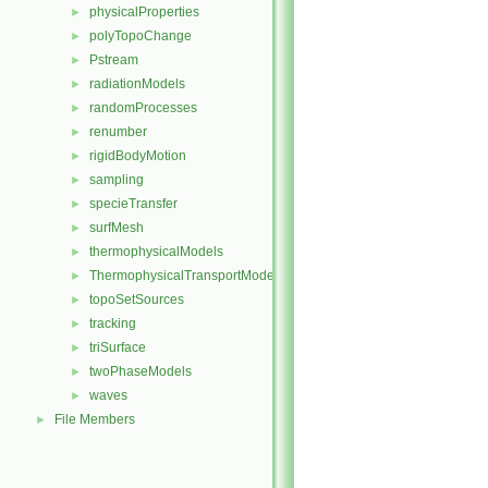
physicalProperties
►
polyTopoChange
►
Pstream
►
radiationModels
►
randomProcesses
►
renumber
►
rigidBodyMotion
►
sampling
►
specieTransfer
►
surfMesh
►
thermophysicalModels
►
ThermophysicalTransportModels
►
topoSetSources
►
tracking
►
triSurface
►
twoPhaseModels
►
waves
►
File Members
►