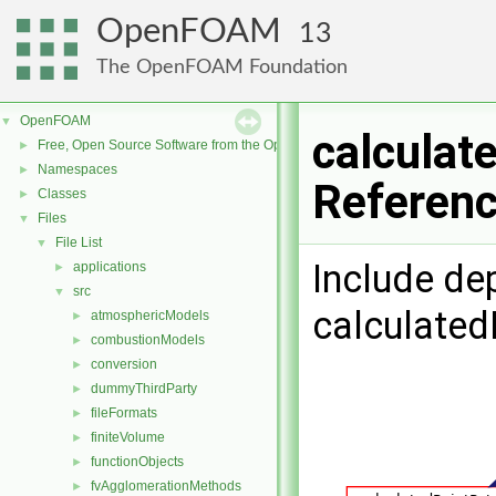
OpenFOAM
13
The OpenFOAM Foundation
OpenFOAM
▼
calculat
Free, Open Source Software from the OpenFOAM Foundation
►
Namespaces
►
Referen
Classes
►
Files
▼
File List
▼
Include de
applications
►
src
▼
calculated
atmosphericModels
►
combustionModels
►
conversion
►
dummyThirdParty
►
fileFormats
►
finiteVolume
►
functionObjects
►
fvAgglomerationMethods
►