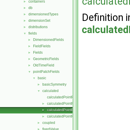
calculated
containers
►
db
►
Definition i
dimensionedTypes
►
dimensionSet
►
calculated
distributions
►
fields
▼
DimensionedFields
►
FieldFields
►
Fields
►
GeometricFields
►
OldTimeField
►
pointPatchFields
▼
basic
▼
basicSymmetry
►
calculated
▼
calculatedPointPatchField.C
calculatedPointPatchField.H
►
calculatedPointPatchFields.C
►
calculatedPointPatchFields.H
►
coupled
►
fixedValue
►