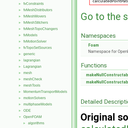
fvConstraints
►
fvMeshDistributors
►
Go to the s
fvMeshMovers
►
fvMeshStitchers
►
fvMeshTopoChangers
►
Namespaces
fvModels
►
fvMotionSolver
►
Foam
fvTopoSetSources
►
Namespace for Ope
generic
►
lagrangian
►
Functions
Lagrangian
►
mesh
►
makeNullConstructab
meshCheck
►
makeNullConstructab
meshTools
►
MomentumTransportModels
►
motionSolvers
►
Detailed Descript
multiphaseModels
►
ODE
►
Original so
OpenFOAM
▼
algorithms
►