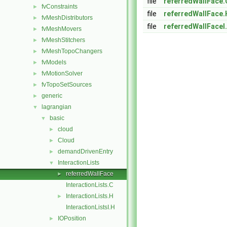
file
referredWallFace.
fvConstraints
►
file
referredWallFace.
fvMeshDistributors
►
file
referredWallFaceI
fvMeshMovers
►
fvMeshStitchers
►
fvMeshTopoChangers
►
fvModels
►
fvMotionSolver
►
fvTopoSetSources
►
generic
►
lagrangian
▼
basic
▼
cloud
►
Cloud
►
demandDrivenEntry
►
InteractionLists
▼
referredWallFace
►
InteractionLists.C
InteractionLists.H
►
InteractionListsI.H
IOPosition
►