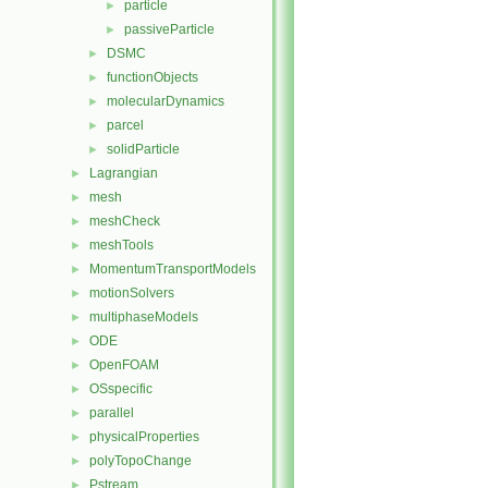
particle
►
passiveParticle
►
DSMC
►
functionObjects
►
molecularDynamics
►
parcel
►
solidParticle
►
Lagrangian
►
mesh
►
meshCheck
►
meshTools
►
MomentumTransportModels
►
motionSolvers
►
multiphaseModels
►
ODE
►
OpenFOAM
►
OSspecific
►
parallel
►
physicalProperties
►
polyTopoChange
►
Pstream
►