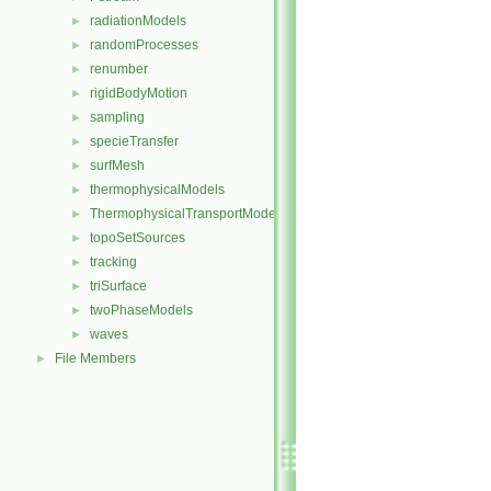
radiationModels
►
randomProcesses
►
renumber
►
rigidBodyMotion
►
sampling
►
specieTransfer
►
surfMesh
►
thermophysicalModels
►
ThermophysicalTransportModels
►
topoSetSources
►
tracking
►
triSurface
►
twoPhaseModels
►
waves
►
File Members
►