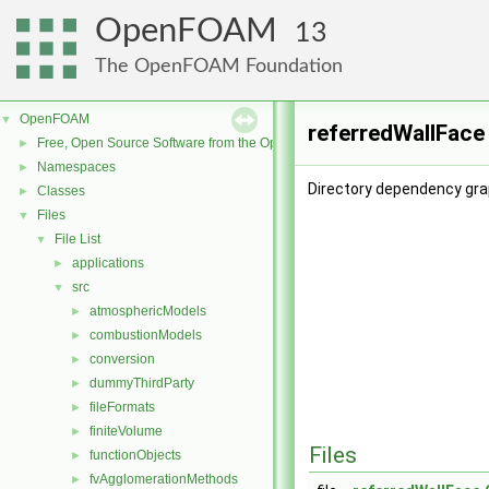
OpenFOAM
13
The OpenFOAM Foundation
OpenFOAM
▼
referredWallFace
Free, Open Source Software from the OpenFOAM Foundation
►
Namespaces
►
Directory dependency gra
Classes
►
Files
▼
File List
▼
applications
►
src
▼
atmosphericModels
►
combustionModels
►
conversion
►
dummyThirdParty
►
fileFormats
►
finiteVolume
►
Files
functionObjects
►
fvAgglomerationMethods
►