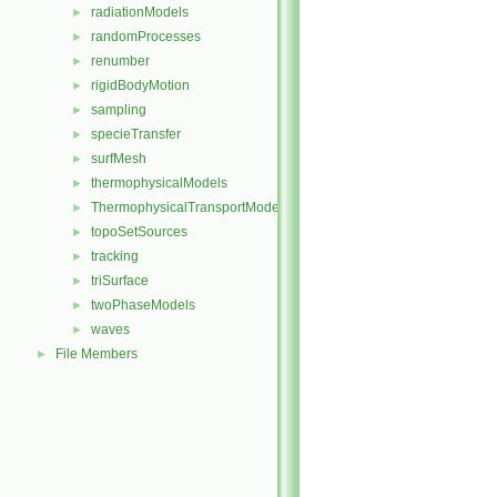
radiationModels
►
randomProcesses
►
renumber
►
rigidBodyMotion
►
sampling
►
specieTransfer
►
surfMesh
►
thermophysicalModels
►
ThermophysicalTransportModels
►
topoSetSources
►
tracking
►
triSurface
►
twoPhaseModels
►
waves
►
File Members
►