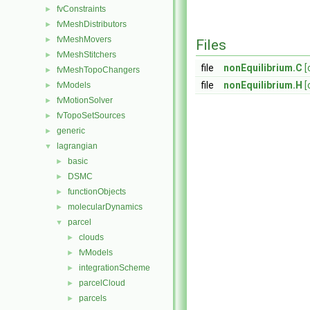
fvConstraints
►
fvMeshDistributors
►
fvMeshMovers
►
Files
fvMeshStitchers
►
file
nonEquilibrium.C
[
fvMeshTopoChangers
►
file
nonEquilibrium.H
[
fvModels
►
fvMotionSolver
►
fvTopoSetSources
►
generic
►
lagrangian
▼
basic
►
DSMC
►
functionObjects
►
molecularDynamics
►
parcel
▼
clouds
►
fvModels
►
integrationScheme
►
parcelCloud
►
parcels
►