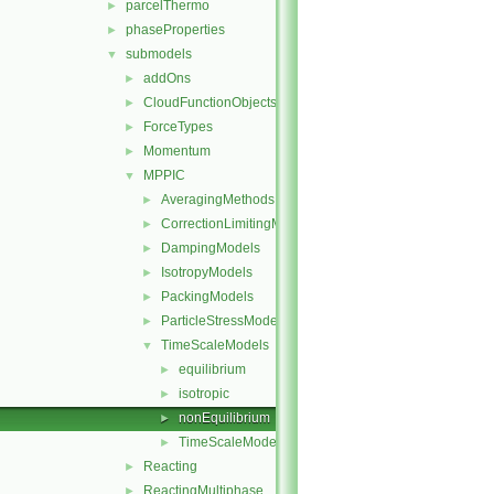
parcelThermo
►
phaseProperties
►
submodels
▼
addOns
►
CloudFunctionObjects
►
ForceTypes
►
Momentum
►
MPPIC
▼
AveragingMethods
►
CorrectionLimitingMethods
►
DampingModels
►
IsotropyModels
►
PackingModels
►
ParticleStressModels
►
TimeScaleModels
▼
equilibrium
►
isotropic
►
nonEquilibrium
►
TimeScaleModel
►
Reacting
►
ReactingMultiphase
►