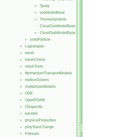
Spray
►
subModelBase
►
Thermodynamic
►
CloudSubModelBase.C
CloudSubModelBase.H
►
solidParticle
►
Lagrangian
►
mesh
►
meshCheck
►
meshTools
►
MomentumTransportModels
►
motionSolvers
►
multiphaseModels
►
ODE
►
OpenFOAM
►
OSspecific
►
parallel
►
physicalProperties
►
polyTopoChange
►
Pstream
►