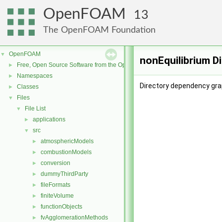
OpenFOAM
13
The OpenFOAM Foundation
OpenFOAM
▼
nonEquilibrium D
Free, Open Source Software from the OpenFOAM Foundation
►
Namespaces
►
Directory dependency grap
Classes
►
Files
▼
File List
▼
applications
►
src
▼
atmosphericModels
►
combustionModels
►
conversion
►
dummyThirdParty
►
fileFormats
►
finiteVolume
►
functionObjects
►
fvAgglomerationMethods
►