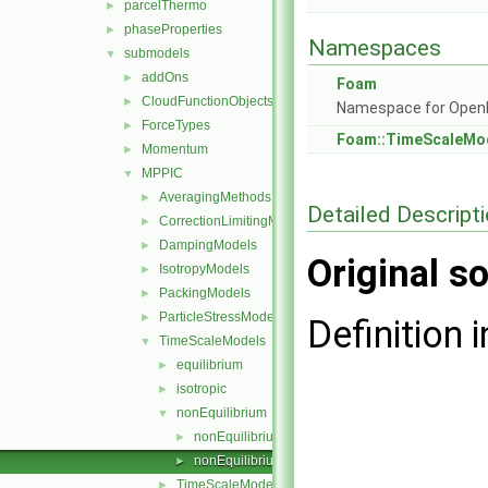
parcelThermo
►
phaseProperties
►
Namespaces
submodels
▼
addOns
►
Foam
CloudFunctionObjects
►
Namespace for Ope
ForceTypes
►
Foam::TimeScaleMo
Momentum
►
MPPIC
▼
AveragingMethods
►
Detailed Descript
CorrectionLimitingMethods
►
DampingModels
►
Original so
IsotropyModels
►
PackingModels
►
ParticleStressModels
►
Definition i
TimeScaleModels
▼
equilibrium
►
isotropic
►
nonEquilibrium
▼
nonEquilibrium.C
►
nonEquilibrium.H
►
TimeScaleModel
►