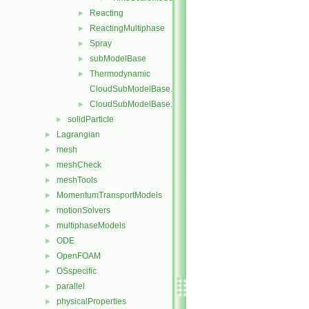
Reacting
►
ReactingMultiphase
►
Spray
►
subModelBase
►
Thermodynamic
►
CloudSubModelBase.C
CloudSubModelBase.H
►
solidParticle
►
Lagrangian
►
mesh
►
meshCheck
►
meshTools
►
MomentumTransportModels
►
motionSolvers
►
multiphaseModels
►
ODE
►
OpenFOAM
►
OSspecific
►
parallel
►
physicalProperties
►