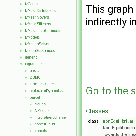
fvConstraints
►
This graph 
fvMeshDistributors
►
fvMeshMovers
►
indirectly i
fvMeshStitchers
►
fvMeshTopoChangers
►
fvModels
►
fvMotionSolver
►
fvTopoSetSources
►
generic
►
lagrangian
▼
basic
►
DSMC
►
functionObjects
►
Go to the s
molecularDynamics
►
parcel
▼
clouds
►
Classes
fvModels
►
integrationScheme
►
class
nonEquilibrium
parcelCloud
►
Non-Equilibrium 
parcels
►
towards the mea