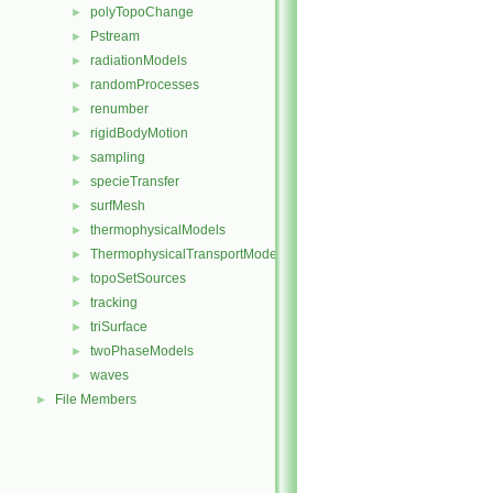
polyTopoChange
►
Pstream
►
radiationModels
►
randomProcesses
►
renumber
►
rigidBodyMotion
►
sampling
►
specieTransfer
►
surfMesh
►
thermophysicalModels
►
ThermophysicalTransportModels
►
topoSetSources
►
tracking
►
triSurface
►
twoPhaseModels
►
waves
►
File Members
►