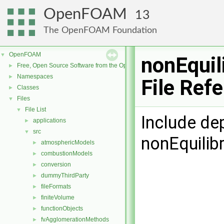
OpenFOAM
13
The OpenFOAM Foundation
OpenFOAM
▼
nonEquil
Free, Open Source Software from the OpenFOAM Foundation
►
Namespaces
►
File Ref
Classes
►
Files
▼
File List
▼
Include de
applications
►
src
▼
nonEquilib
atmosphericModels
►
combustionModels
►
conversion
►
dummyThirdParty
►
fileFormats
►
finiteVolume
►
functionObjects
►
fvAgglomerationMethods
►