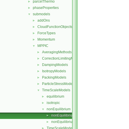
parcelThermo
►
phaseProperties
►
submodels
▼
addOns
►
CloudFunctionObjects
►
ForceTypes
►
Momentum
►
MPPIC
▼
AveragingMethods
►
CorrectionLimitingMethods
►
DampingModels
►
IsotropyModels
►
PackingModels
►
ParticleStressModels
►
TimeScaleModels
▼
equilibrium
►
isotropic
►
nonEquilibrium
▼
nonEquilibrium.C
►
nonEquilibrium.H
►
TimeScaleModel
►