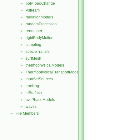
polyTopoChange
►
Pstream
►
radiationModels
►
randomProcesses
►
renumber
►
rigidBodyMotion
►
sampling
►
specieTransfer
►
surfMesh
►
thermophysicalModels
►
ThermophysicalTransportModels
►
topoSetSources
►
tracking
►
triSurface
►
twoPhaseModels
►
waves
►
File Members
►