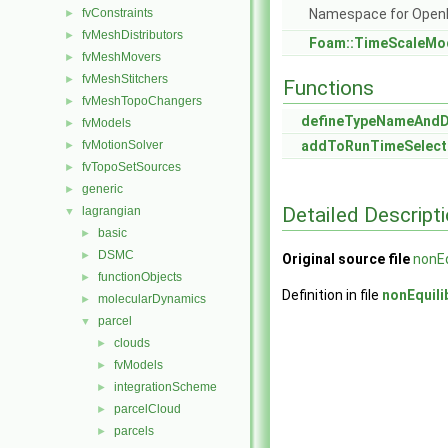
fvConstraints
Namespace for Ope
►
fvMeshDistributors
►
Foam::TimeScaleMo
fvMeshMovers
►
fvMeshStitchers
►
Functions
fvMeshTopoChangers
►
defineTypeNameAnd
fvModels
►
fvMotionSolver
addToRunTimeSelect
►
fvTopoSetSources
►
generic
►
Detailed Descript
lagrangian
▼
basic
►
DSMC
►
Original source file
nonEq
functionObjects
►
Definition in file
nonEquili
molecularDynamics
►
parcel
▼
clouds
►
fvModels
►
integrationScheme
►
parcelCloud
►
parcels
►