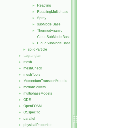
Reacting
►
ReactingMultiphase
►
Spray
►
subModelBase
►
Thermodynamic
►
CloudSubModelBase.C
CloudSubModelBase.H
►
solidParticle
►
Lagrangian
►
mesh
►
meshCheck
►
meshTools
►
MomentumTransportModels
►
motionSolvers
►
multiphaseModels
►
ODE
►
OpenFOAM
►
OSspecific
►
parallel
►
physicalProperties
►