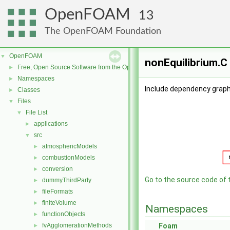
OpenFOAM
13
The OpenFOAM Foundation
OpenFOAM
▼
nonEquilibrium.C 
Free, Open Source Software from the OpenFOAM Foundation
►
Namespaces
►
Include dependency graph 
Classes
►
Files
▼
File List
▼
applications
►
src
▼
atmosphericModels
►
combustionModels
►
conversion
►
Go to the source code of th
dummyThirdParty
►
fileFormats
►
finiteVolume
►
Namespaces
functionObjects
►
fvAgglomerationMethods
Foam
►