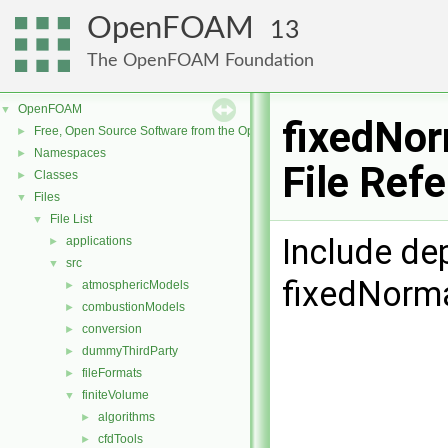
OpenFOAM
13
The OpenFOAM Foundation
OpenFOAM
▼
fixedNor
Free, Open Source Software from the OpenFOAM Foundation
►
Namespaces
►
File Ref
Classes
►
Files
▼
File List
▼
Include de
applications
►
src
▼
fixedNorma
atmosphericModels
►
combustionModels
►
conversion
►
dummyThirdParty
►
fileFormats
►
finiteVolume
▼
algorithms
►
cfdTools
►