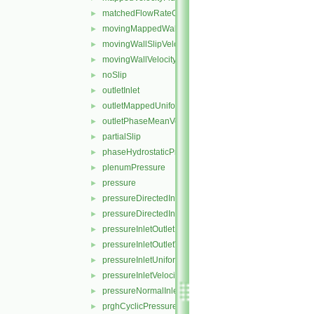
matchedFlowRateOutletVelocity
►
movingMappedWallVelocity
►
movingWallSlipVelocity
►
movingWallVelocity
►
noSlip
►
outletInlet
►
outletMappedUniformInlet
►
outletPhaseMeanVelocity
►
partialSlip
►
phaseHydrostaticPressure
►
plenumPressure
►
pressure
►
pressureDirectedInletOutletVelocity
►
pressureDirectedInletVelocity
►
pressureInletOutletParSlipVelocity
►
pressureInletOutletVelocity
►
pressureInletUniformVelocity
►
pressureInletVelocity
►
pressureNormalInletOutletVelocity
►
prghCyclicPressure
►