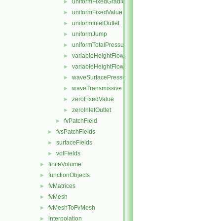
uniformFixedGradient
►
uniformFixedValue
►
uniformInletOutlet
►
uniformJump
►
uniformTotalPressure
►
variableHeightFlowRate
►
variableHeightFlowRateInletVelocity
►
waveSurfacePressure
►
waveTransmissive
►
zeroFixedValue
►
zeroInletOutlet
►
fvPatchField
►
fvsPatchFields
►
surfaceFields
►
volFields
►
finiteVolume
►
functionObjects
►
fvMatrices
►
fvMesh
►
fvMeshToFvMesh
►
interpolation
►