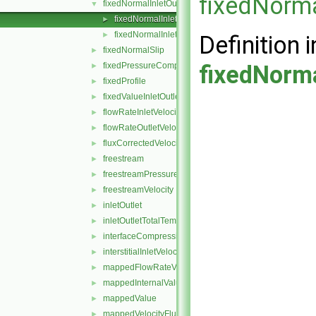
fixedNorma
fixedNormalInletOutletVelocity
▼
fixedNormalInletOutletVelocityFvPatchVectorField.C
►
fixedNormalInletOutletVelocityFvPatchVectorField.H
►
Definition i
fixedNormalSlip
►
fixedPressureCompressibleDensity
fixedNorma
►
fixedProfile
►
fixedValueInletOutlet
►
flowRateInletVelocity
►
flowRateOutletVelocity
►
fluxCorrectedVelocity
►
freestream
►
freestreamPressure
►
freestreamVelocity
►
inletOutlet
►
inletOutletTotalTemperature
►
interfaceCompression
►
interstitialInletVelocity
►
mappedFlowRateVelocity
►
mappedInternalValue
►
mappedValue
►
mappedVelocityFlux
►