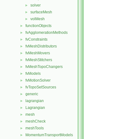
solver
►
surfaceMesh
►
volMesh
►
functionObjects
►
fvAgglomerationMethods
►
fvConstraints
►
fvMeshDistributors
►
fvMeshMovers
►
fvMeshStitchers
►
fvMeshTopoChangers
►
fvModels
►
fvMotionSolver
►
fvTopoSetSources
►
generic
►
lagrangian
►
Lagrangian
►
mesh
►
meshCheck
►
meshTools
►
MomentumTransportModels
►