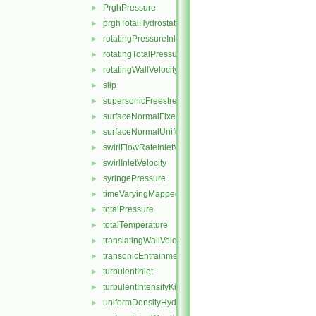
PrghPressure
►
prghTotalHydrostaticPressure
►
rotatingPressureInletOutletVelocity
►
rotatingTotalPressure
►
rotatingWallVelocity
►
slip
►
supersonicFreestream
►
surfaceNormalFixedValue
►
surfaceNormalUniformFixedValue
►
swirlFlowRateInletVelocity
►
swirlInletVelocity
►
syringePressure
►
timeVaryingMappedFixedValue
►
totalPressure
►
totalTemperature
►
translatingWallVelocity
►
transonicEntrainmentPressure
►
turbulentInlet
►
turbulentIntensityKineticEnergyInlet
►
uniformDensityHydrostaticPressure
►