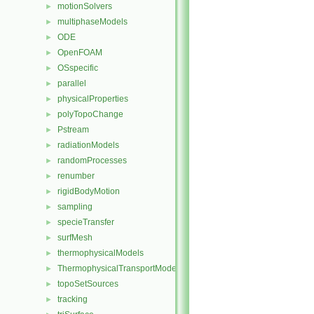
motionSolvers
►
multiphaseModels
►
ODE
►
OpenFOAM
►
OSspecific
►
parallel
►
physicalProperties
►
polyTopoChange
►
Pstream
►
radiationModels
►
randomProcesses
►
renumber
►
rigidBodyMotion
►
sampling
►
specieTransfer
►
surfMesh
►
thermophysicalModels
►
ThermophysicalTransportModels
►
topoSetSources
►
tracking
►