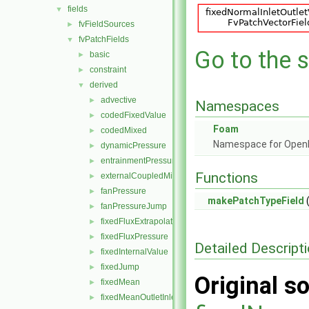
fields
▼
fvFieldSources
►
fvPatchFields
▼
Go to the s
basic
►
constraint
►
derived
▼
advective
►
Namespaces
codedFixedValue
►
Foam
codedMixed
►
Namespace for Ope
dynamicPressure
►
entrainmentPressure
►
Functions
externalCoupledMixed
►
fanPressure
►
makePatchTypeField
(
fanPressureJump
►
fixedFluxExtrapolatedPressure
►
fixedFluxPressure
►
Detailed Descript
fixedInternalValue
►
fixedJump
►
Original so
fixedMean
►
fixedMeanOutletInlet
►