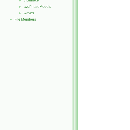
triSurface
►
twoPhaseModels
►
waves
►
File Members
►