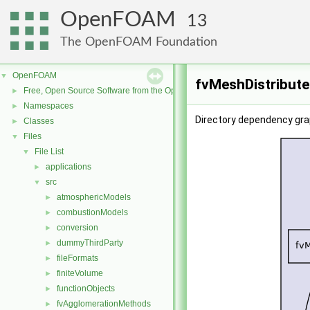
OpenFOAM
13
The OpenFOAM Foundation
OpenFOAM
▼
fvMeshDistribute
Free, Open Source Software from the OpenFOAM Foundation
►
Namespaces
►
Directory dependency gra
Classes
►
Files
▼
File List
▼
applications
►
src
▼
atmosphericModels
►
combustionModels
►
conversion
►
dummyThirdParty
►
fileFormats
►
finiteVolume
►
functionObjects
►
fvAgglomerationMethods
►