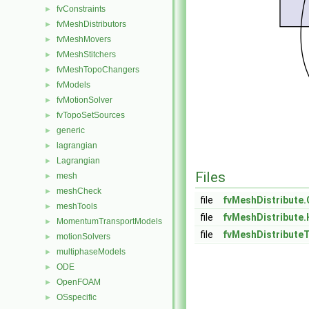
fvConstraints
►
fvMeshDistributors
►
fvMeshMovers
►
fvMeshStitchers
►
fvMeshTopoChangers
►
fvModels
►
fvMotionSolver
►
fvTopoSetSources
►
generic
►
lagrangian
►
Lagrangian
►
Files
mesh
►
meshCheck
►
file
fvMeshDistribute.
meshTools
►
file
fvMeshDistribute.
MomentumTransportModels
►
file
fvMeshDistribute
motionSolvers
►
multiphaseModels
►
ODE
►
OpenFOAM
►
OSspecific
►