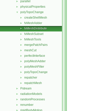
parallel
►
physicalProperties
►
polyTopoChange
▼
createShellMesh
►
fvMeshAdder
►
fvMeshDistribute
►
fvMeshSubset
►
fvMeshTools
►
mergePatchPairs
►
meshCut
►
perfectInterface
►
polyMeshAdder
►
polyMeshFilter
►
polyTopoChange
►
repatcher
►
repatchMesh
►
Pstream
►
radiationModels
►
randomProcesses
►
renumber
►
rigidBodyMotion
►