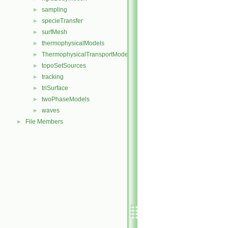
sampling
►
specieTransfer
►
surfMesh
►
thermophysicalModels
►
ThermophysicalTransportModels
►
topoSetSources
►
tracking
►
triSurface
►
twoPhaseModels
►
waves
►
File Members
►