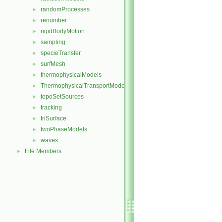
randomProcesses
►
renumber
►
rigidBodyMotion
►
sampling
►
specieTransfer
►
surfMesh
►
thermophysicalModels
►
ThermophysicalTransportModels
►
topoSetSources
►
tracking
►
triSurface
►
twoPhaseModels
►
waves
►
File Members
►