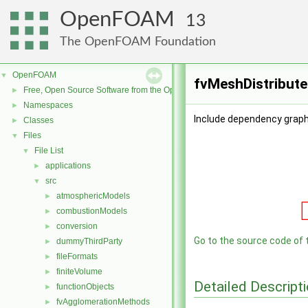
OpenFOAM
13
The OpenFOAM Foundation
OpenFOAM
▼
fvMeshDistribute
Free, Open Source Software from the OpenFOAM Foundation
►
Namespaces
►
Include dependency graph
Classes
►
Files
▼
File List
▼
applications
►
src
▼
atmosphericModels
►
combustionModels
►
conversion
►
Go to the source code of th
dummyThirdParty
►
fileFormats
►
finiteVolume
►
Detailed Descript
functionObjects
►
fvAgglomerationMethods
►