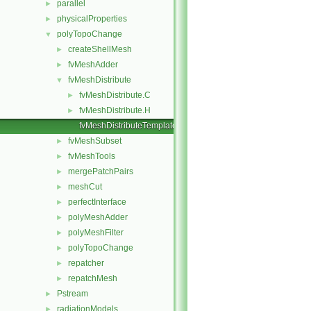
parallel
►
physicalProperties
►
polyTopoChange
▼
createShellMesh
►
fvMeshAdder
►
fvMeshDistribute
▼
fvMeshDistribute.C
►
fvMeshDistribute.H
►
fvMeshDistributeTemplates.C
fvMeshSubset
►
fvMeshTools
►
mergePatchPairs
►
meshCut
►
perfectInterface
►
polyMeshAdder
►
polyMeshFilter
►
polyTopoChange
►
repatcher
►
repatchMesh
►
Pstream
►
radiationModels
►