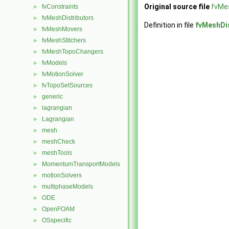
Original source file
fvMe
fvConstraints
►
fvMeshDistributors
►
Definition in file
fvMeshDi
fvMeshMovers
►
fvMeshStitchers
►
fvMeshTopoChangers
►
fvModels
►
fvMotionSolver
►
fvTopoSetSources
►
generic
►
lagrangian
►
Lagrangian
►
mesh
►
meshCheck
►
meshTools
►
MomentumTransportModels
►
motionSolvers
►
multiphaseModels
►
ODE
►
OpenFOAM
►
OSspecific
►