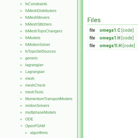
fvConstraints
►
fvMeshDistributors
►
fvMeshMovers
►
Files
fvMeshStitchers
►
file
omega1.C
[code]
fvMeshTopoChangers
►
file
omega1.H
[code]
fvModels
►
fvMotionSolver
►
file
omega1I.H
[code]
fvTopoSetSources
►
generic
►
lagrangian
►
Lagrangian
►
mesh
►
meshCheck
►
meshTools
►
MomentumTransportModels
►
motionSolvers
►
multiphaseModels
►
ODE
►
OpenFOAM
▼
algorithms
►