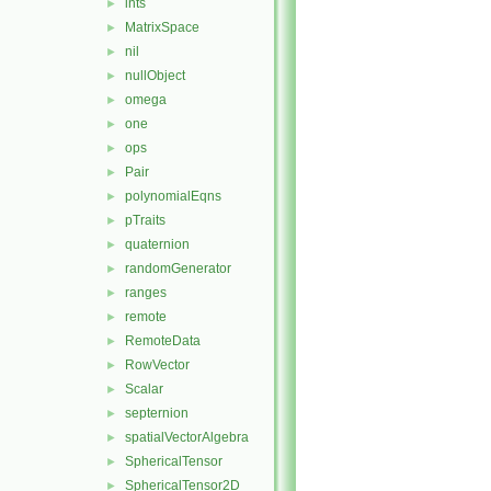
ints
►
MatrixSpace
►
nil
►
nullObject
►
omega
►
one
►
ops
►
Pair
►
polynomialEqns
►
pTraits
►
quaternion
►
randomGenerator
►
ranges
►
remote
►
RemoteData
►
RowVector
►
Scalar
►
septernion
►
spatialVectorAlgebra
►
SphericalTensor
►
SphericalTensor2D
►