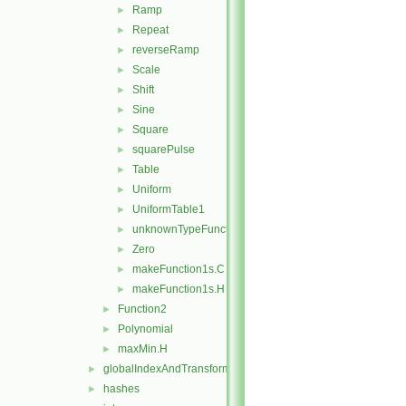
Ramp
►
Repeat
►
reverseRamp
►
Scale
►
Shift
►
Sine
►
Square
►
squarePulse
►
Table
►
Uniform
►
UniformTable1
►
unknownTypeFunction1
►
Zero
►
makeFunction1s.C
►
makeFunction1s.H
►
Function2
►
Polynomial
►
maxMin.H
►
globalIndexAndTransform
►
hashes
►