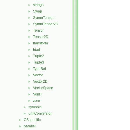
strings
►
Swap
►
SymmTensor
►
SymmTensor2D
►
Tensor
►
Tensor2D
►
transform
►
triad
►
Tuple2
►
Tuple3
►
TypeSet
►
Vector
►
Vector2D
►
VectorSpace
►
VoidT
►
zero
►
symbols
►
unitConversion
►
OSspecific
►
parallel
►