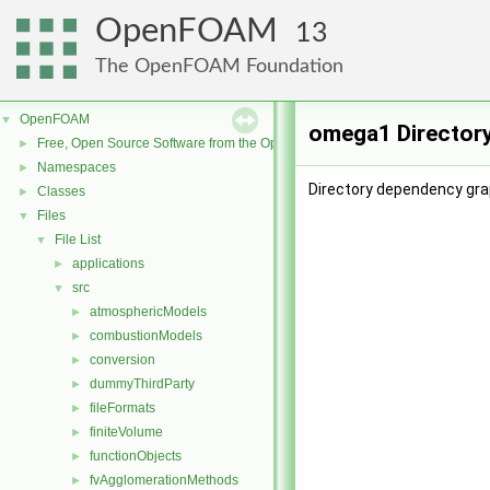
OpenFOAM
13
The OpenFOAM Foundation
OpenFOAM
▼
omega1 Director
Free, Open Source Software from the OpenFOAM Foundation
►
Namespaces
►
Directory dependency gra
Classes
►
Files
▼
File List
▼
applications
►
src
▼
atmosphericModels
►
combustionModels
►
conversion
►
dummyThirdParty
►
fileFormats
►
finiteVolume
►
functionObjects
►
fvAgglomerationMethods
►