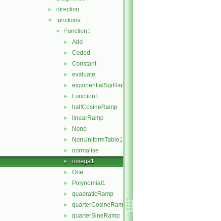
direction
►
functions
▼
Function1
▼
Add
►
Coded
►
Constant
►
evaluate
►
exponentialSqrRamp
►
Function1
►
halfCosineRamp
►
linearRamp
►
None
►
NonUniformTable1
►
normalise
►
omega1
►
One
►
Polynomial1
►
quadraticRamp
►
quarterCosineRamp
►
quarterSineRamp
►