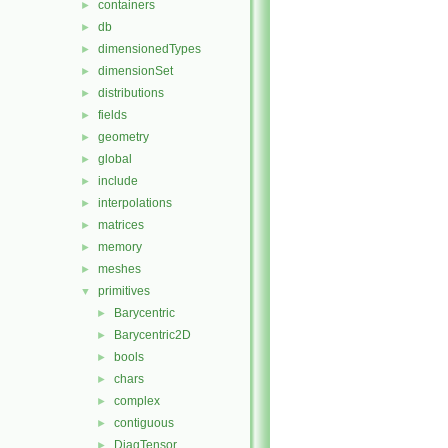
containers
►
db
►
dimensionedTypes
►
dimensionSet
►
distributions
►
fields
►
geometry
►
global
►
include
►
interpolations
►
matrices
►
memory
►
meshes
►
primitives
▼
Barycentric
►
Barycentric2D
►
bools
►
chars
►
complex
►
contiguous
►
DiagTensor
►