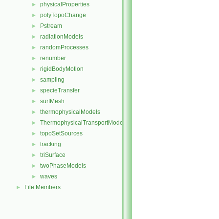
physicalProperties
►
polyTopoChange
►
Pstream
►
radiationModels
►
randomProcesses
►
renumber
►
rigidBodyMotion
►
sampling
►
specieTransfer
►
surfMesh
►
thermophysicalModels
►
ThermophysicalTransportModels
►
topoSetSources
►
tracking
►
triSurface
►
twoPhaseModels
►
waves
►
File Members
►