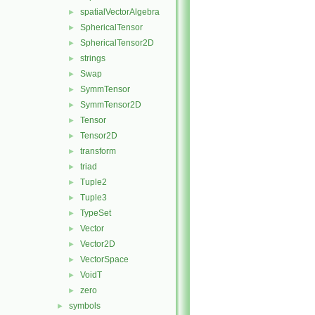
spatialVectorAlgebra
►
SphericalTensor
►
SphericalTensor2D
►
strings
►
Swap
►
SymmTensor
►
SymmTensor2D
►
Tensor
►
Tensor2D
►
transform
►
triad
►
Tuple2
►
Tuple3
►
TypeSet
►
Vector
►
Vector2D
►
VectorSpace
►
VoidT
►
zero
►
symbols
►