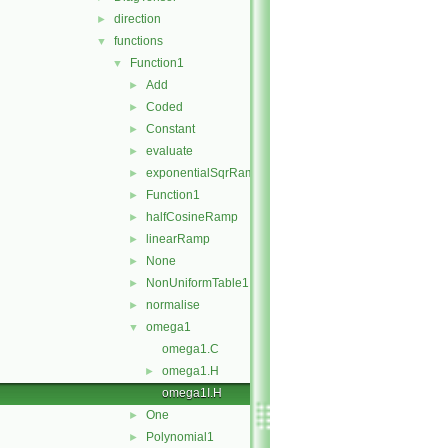
direction
►
functions
▼
Function1
▼
Add
►
Coded
►
Constant
►
evaluate
►
exponentialSqrRamp
►
Function1
►
halfCosineRamp
►
linearRamp
►
None
►
NonUniformTable1
►
normalise
►
omega1
▼
omega1.C
omega1.H
►
omega1I.H
One
►
Polynomial1
►