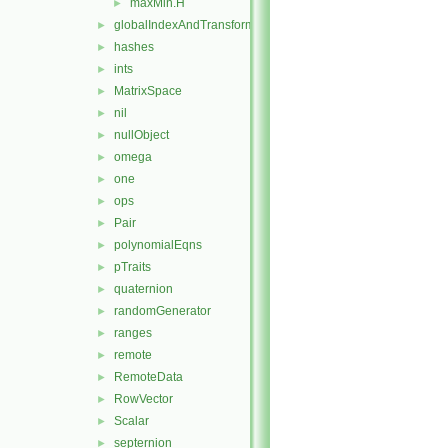
maxMin.H
►
globalIndexAndTransform
►
hashes
►
ints
►
MatrixSpace
►
nil
►
nullObject
►
omega
►
one
►
ops
►
Pair
►
polynomialEqns
►
pTraits
►
quaternion
►
randomGenerator
►
ranges
►
remote
►
RemoteData
►
RowVector
►
Scalar
►
septernion
►