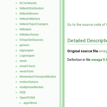
fvConstraints
►
fvMeshDistributors
►
fvMeshMovers
►
fvMeshStitchers
►
fvMeshTopoChangers
►
Go to the source code of th
fvModels
►
fvMotionSolver
►
Detailed Descript
fvTopoSetSources
►
generic
►
lagrangian
►
Original source file
omeg
Lagrangian
►
Definition in file
omega1I.
mesh
►
meshCheck
►
meshTools
►
MomentumTransportModels
►
motionSolvers
►
multiphaseModels
►
ODE
►
OpenFOAM
▼
algorithms
►