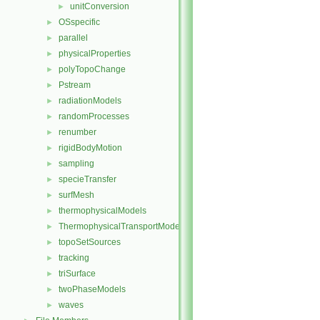
unitConversion
►
OSspecific
►
parallel
►
physicalProperties
►
polyTopoChange
►
Pstream
►
radiationModels
►
randomProcesses
►
renumber
►
rigidBodyMotion
►
sampling
►
specieTransfer
►
surfMesh
►
thermophysicalModels
►
ThermophysicalTransportModels
►
topoSetSources
►
tracking
►
triSurface
►
twoPhaseModels
►
waves
►