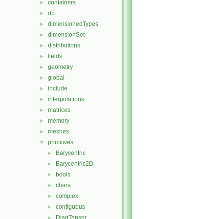
containers
►
db
►
dimensionedTypes
►
dimensionSet
►
distributions
►
fields
►
geometry
►
global
►
include
►
interpolations
►
matrices
►
memory
►
meshes
►
primitives
▼
Barycentric
►
Barycentric2D
►
bools
►
chars
►
complex
►
contiguous
►
DiagTensor
►