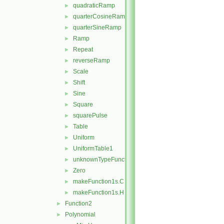
quadraticRamp
►
quarterCosineRamp
►
quarterSineRamp
►
Ramp
►
Repeat
►
reverseRamp
►
Scale
►
Shift
►
Sine
►
Square
►
squarePulse
►
Table
►
Uniform
►
UniformTable1
►
unknownTypeFunction1
►
Zero
►
makeFunction1s.C
►
makeFunction1s.H
►
Function2
►
Polynomial
►