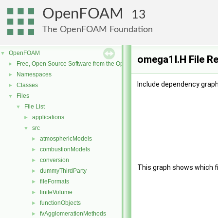
OpenFOAM
13
The OpenFOAM Foundation
OpenFOAM
▼
omega1I.H File R
Free, Open Source Software from the OpenFOAM Foundation
►
Namespaces
►
Include dependency graph
Classes
►
Files
▼
File List
▼
applications
►
src
▼
atmosphericModels
►
combustionModels
►
conversion
►
This graph shows which file
dummyThirdParty
►
fileFormats
►
finiteVolume
►
functionObjects
►
fvAgglomerationMethods
►