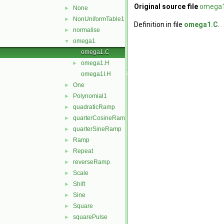
Original source file
omega1
None
►
NonUniformTable1
►
Definition in file
omega1.C
.
normalise
►
omega1
▼
omega1.C
omega1.H
►
omega1I.H
One
►
Polynomial1
►
quadraticRamp
►
quarterCosineRamp
►
quarterSineRamp
►
Ramp
►
Repeat
►
reverseRamp
►
Scale
►
Shift
►
Sine
►
Square
►
squarePulse
►