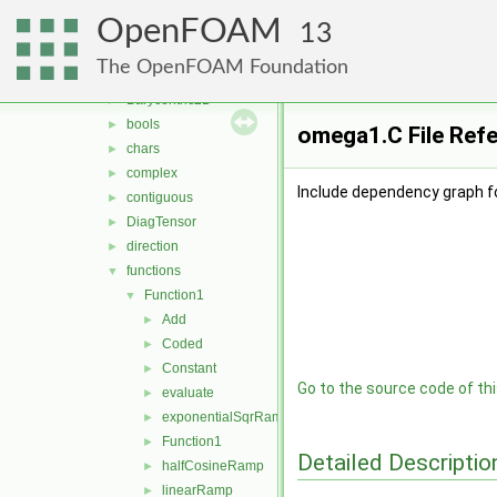
memory
►
OpenFOAM
meshes
►
13
primitives
▼
The OpenFOAM Foundation
Barycentric
►
Barycentric2D
►
bools
►
omega1.C File Ref
chars
►
complex
►
Include dependency graph f
contiguous
►
DiagTensor
►
direction
►
functions
▼
Function1
▼
Add
►
Coded
►
Constant
►
Go to the source code of this
evaluate
►
exponentialSqrRamp
►
Function1
►
Detailed Descriptio
halfCosineRamp
►
linearRamp
►