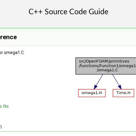
erence
or omega1.C:
 file.
n