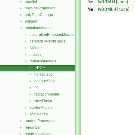
parallel
file
fvDOM.H
[code]
►
physicalProperties
►
file
fvDOMI.H
[code]
polyTopoChange
►
Pstream
►
radiationModels
▼
absorptionEmissionModels
►
derivedFvPatchFields
►
fvModels
►
include
►
radiationModels
▼
fvDOM
►
noRadiation
►
opaqueSolid
►
P1
►
radiationModel
►
viewFactor
►
scatterModels
►
sootModels
►
randomProcesses
►
renumber
►
rigidBodyMotion
►