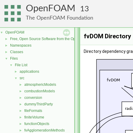
OpenFOAM
13
The OpenFOAM Foundation
OpenFOAM
▼
fvDOM Directory
Free, Open Source Software from the OpenFOAM Foundation
►
Namespaces
►
Directory dependency gra
Classes
►
Files
▼
File List
▼
applications
►
src
▼
atmosphericModels
►
combustionModels
►
conversion
►
dummyThirdParty
►
fileFormats
►
finiteVolume
►
functionObjects
►
fvAgglomerationMethods
►