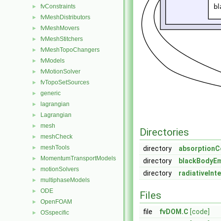
fvConstraints
►
fvMeshDistributors
►
fvMeshMovers
►
fvMeshStitchers
►
fvMeshTopoChangers
►
fvModels
►
fvMotionSolver
►
fvTopoSetSources
►
generic
►
lagrangian
►
Lagrangian
►
mesh
►
Directories
meshCheck
►
meshTools
►
directory
absorptionC
MomentumTransportModels
►
directory
blackBodyEm
motionSolvers
►
directory
radiativeInt
multiphaseModels
►
ODE
►
Files
OpenFOAM
►
file
fvDOM.C
[code]
OSspecific
►