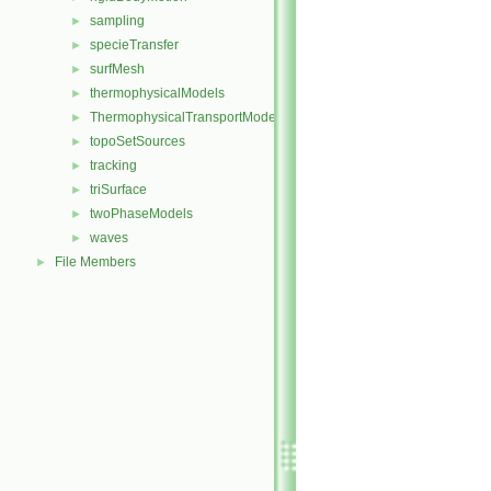
sampling
►
specieTransfer
►
surfMesh
►
thermophysicalModels
►
ThermophysicalTransportModels
►
topoSetSources
►
tracking
►
triSurface
►
twoPhaseModels
►
waves
►
File Members
►