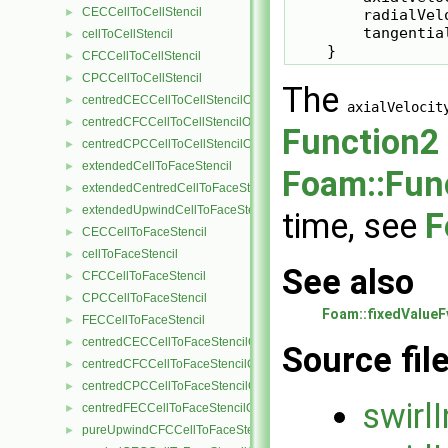
CECCellToCellStencil
►
        radialVel
        tangentia
cellToCellStencil
►
    }
CFCCellToCellStencil
►
CPCCellToCellStencil
►
The
centredCECCellToCellStencilObject
►
axialVelocit
centredCFCCellToCellStencilObject
►
Function2
centredCPCCellToCellStencilObject
►
extendedCellToFaceStencil
►
Foam::Fun
extendedCentredCellToFaceStencil
►
extendedUpwindCellToFaceStencil
►
time, see
F
CECCellToFaceStencil
►
cellToFaceStencil
►
See also
CFCCellToFaceStencil
►
CPCCellToFaceStencil
►
Foam::fixedValueF
FECCellToFaceStencil
►
centredCECCellToFaceStencilObject
►
Source fil
centredCFCCellToFaceStencilObject
►
centredCPCCellToFaceStencilObject
►
swirl
centredFECCellToFaceStencilObject
►
pureUpwindCFCCellToFaceStencilObject
►