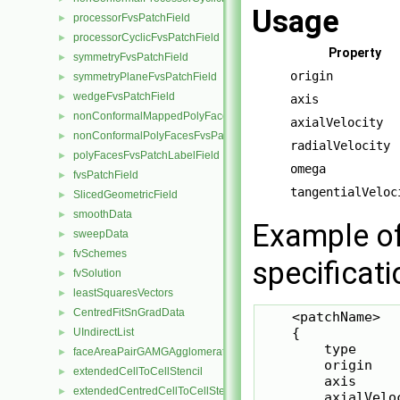
Usage
processorFvsPatchField
►
processorCyclicFvsPatchField
►
Property
symmetryFvsPatchField
►
origin
symmetryPlaneFvsPatchField
►
wedgeFvsPatchField
►
axis
nonConformalMappedPolyFacesFvsPatchLabelField
►
axialVelocity
nonConformalPolyFacesFvsPatchLabelField
►
radialVelocity
polyFacesFvsPatchLabelField
►
omega
fvsPatchField
►
tangentialVeloc
SlicedGeometricField
►
smoothData
►
Example of
sweepData
►
fvSchemes
►
specificati
fvSolution
►
leastSquaresVectors
►
CentredFitSnGradData
►
    <patchName>

    {

UIndirectList
►
        type     
faceAreaPairGAMGAgglomeration
►
        origin   
extendedCellToCellStencil
►
        axis     
extendedCentredCellToCellStencil
►
        axialVelo