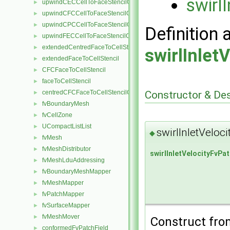
swirl
upwindCECCellToFaceStencilObject
►
upwindCFCCellToFaceStencilObject
►
upwindCPCCellToFaceStencilObject
►
Definition 
upwindFECCellToFaceStencilObject
►
extendedCentredFaceToCellStencil
►
swirlInlet
extendedFaceToCellStencil
►
CFCFaceToCellStencil
►
faceToCellStencil
►
Constructor & De
centredCFCFaceToCellStencilObject
►
fvBoundaryMesh
►
fvCellZone
►
UCompactListList
►
swirlInletVeloc
◆
fvMesh
►
fvMeshDistributor
►
swirlInletVelocityFvPa
fvMeshLduAddressing
►
fvBoundaryMeshMapper
►
fvMeshMapper
►
fvPatchMapper
►
fvSurfaceMapper
►
fvMeshMover
►
Construct from
conformedFvPatchField
►