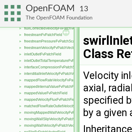
fixedProfileFvPatchField
►
OpenFOAM
13
fixedValueInletOutletFvPatchField
►
flowRateInletVelocityFvPatchVectorField
►
The OpenFOAM Foundation
flowRateOutletVelocityFvPatchVectorField
►
fluxCorrectedVelocityFvPatchVectorField
►
freestreamFvPatchField
►
swirlInl
freestreamPressureFvPatchScalarField
►
freestreamVelocityFvPatchVectorField
►
Class Re
inletOutletFvPatchField
►
inletOutletTotalTemperatureFvPatchScalarField
►
interfaceCompressionFvPatchScalarField
►
Velocity in
interstitialInletVelocityFvPatchVectorField
►
mappedFlowRateVelocityFvPatchVectorField
►
axial, radi
mappedInternalValueFvPatchField
►
mappedValueFvPatchField
►
specified b
mappedVelocityFluxFvPatchField
►
matchedFlowRateOutletVelocityFvPatchVectorField
►
by a given
movingMappedWallVelocityFvPatchVectorField
►
movingWallSlipVelocityFvPatchVectorField
►
Inheritanc
movingWallVelocityFvPatchVectorField
►