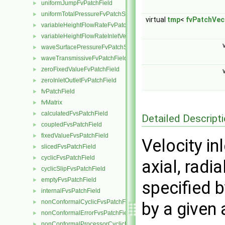
uniformJumpFvPatchField
►
uniformTotalPressureFvPatchScalarField
►
virtual
tmp
<
fvPatchVec
variableHeightFlowRateFvPatchScalarField
►
variableHeightFlowRateInletVelocityFvPatchVectorField
►
waveSurfacePressureFvPatchScalarField
►
waveTransmissiveFvPatchField
►
zeroFixedValueFvPatchField
►
zeroInletOutletFvPatchField
►
fvPatchField
►
fvMatrix
►
calculatedFvsPatchField
►
Detailed Descript
coupledFvsPatchField
►
fixedValueFvsPatchField
►
Velocity in
slicedFvsPatchField
►
cyclicFvsPatchField
►
axial, radi
cyclicSlipFvsPatchField
►
emptyFvsPatchField
►
specified b
internalFvsPatchField
►
nonConformalCyclicFvsPatchField
►
by a given
nonConformalErrorFvsPatchField
►
nonConformalProcessorCyclicFvsPatchField
►