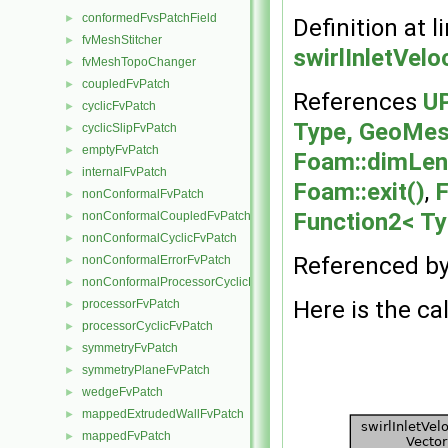
conformedFvsPatchField
►
Definition at l
fvMeshStitcher
►
swirlInletVel
fvMeshTopoChanger
►
coupledFvPatch
►
References
UP
cyclicFvPatch
►
Type, GeoMesh
cyclicSlipFvPatch
►
emptyFvPatch
►
Foam::dimLen
internalFvPatch
►
Foam::exit()
,
F
nonConformalFvPatch
►
Function2< Ty
nonConformalCoupledFvPatch
►
nonConformalCyclicFvPatch
►
Referenced b
nonConformalErrorFvPatch
►
nonConformalProcessorCyclicFvPatch
►
Here is the cal
processorFvPatch
►
processorCyclicFvPatch
►
symmetryFvPatch
►
symmetryPlaneFvPatch
►
wedgeFvPatch
►
mappedExtrudedWallFvPatch
►
mappedFvPatch
►