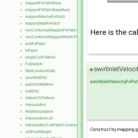
mappedFvPatchBase
►
mappedFvPatchBaseBase
►
mappedInternalFvPatch
►
mappedWallFvPatch
►
Here is the cal
nonConformalMappedFvPatchBase
►
nonConformalMappedWallFvPatch
►
wallFvPatch
►
fvPatch
►
singleCellFvMesh
►
FvWallInfo
►
swirlInletVeloc
◆
WallLocationData
►
nearWallDist
►
swirlInletVelocityFvPa
patchDistMethod
►
wallDist
►
fvMeshToFvMesh
►
interpolation
►
fieldInterpolation
►
interpolationCell
►
interpolationCellPatchConstrained
►
Construct by mapping g
cellPointWeight
►