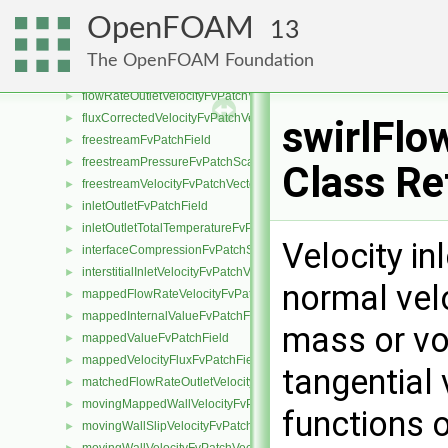
fixedPressureCompressibleDensityFvPatchScalarField
►
OpenFOAM
13
fixedProfileFvPatchField
►
fixedValueInletOutletFvPatchField
►
The OpenFOAM Foundation
flowRateInletVelocityFvPatchVectorField
►
flowRateOutletVelocityFvPatchVectorField
►
fluxCorrectedVelocityFvPatchVectorField
►
swirlFlo
freestreamFvPatchField
►
freestreamPressureFvPatchScalarField
►
Class Re
freestreamVelocityFvPatchVectorField
►
inletOutletFvPatchField
►
inletOutletTotalTemperatureFvPatchScalarField
►
Velocity in
interfaceCompressionFvPatchScalarField
►
interstitialInletVelocityFvPatchVectorField
►
normal velo
mappedFlowRateVelocityFvPatchVectorField
►
mappedInternalValueFvPatchField
►
mass or vol
mappedValueFvPatchField
►
mappedVelocityFluxFvPatchField
►
tangential 
matchedFlowRateOutletVelocityFvPatchVectorField
►
movingMappedWallVelocityFvPatchVectorField
►
functions o
movingWallSlipVelocityFvPatchVectorField
►