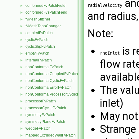
an
radialVelocity
conformedFvPatchField
►
and radius
conformedFvsPatchField
►
fvMeshStitcher
►
fvMeshTopoChanger
►
Note:
coupledFvPatch
►
cyclicFvPatch
►
cyclicSlipFvPatch
►
is r
rhoInlet
emptyFvPatch
►
flow rat
internalFvPatch
►
nonConformalFvPatch
►
availabl
nonConformalCoupledFvPatch
►
nonConformalCyclicFvPatch
►
The valu
nonConformalErrorFvPatch
►
nonConformalProcessorCyclicFvPatch
►
inlet)
processorFvPatch
►
processorCyclicFvPatch
►
May not 
symmetryFvPatch
►
symmetryPlaneFvPatch
►
Strange
wedgeFvPatch
►
mappedExtrudedWallFvPatch
►