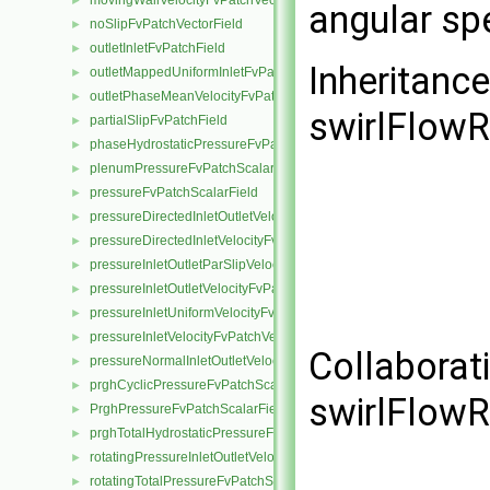
movingWallVelocityFvPatchVectorField
►
angular sp
noSlipFvPatchVectorField
►
outletInletFvPatchField
►
Inheritanc
outletMappedUniformInletFvPatchField
►
outletPhaseMeanVelocityFvPatchVectorField
►
swirlFlowR
partialSlipFvPatchField
►
phaseHydrostaticPressureFvPatchScalarField
►
plenumPressureFvPatchScalarField
►
pressureFvPatchScalarField
►
pressureDirectedInletOutletVelocityFvPatchVectorField
►
pressureDirectedInletVelocityFvPatchVectorField
►
pressureInletOutletParSlipVelocityFvPatchVectorField
►
pressureInletOutletVelocityFvPatchVectorField
►
pressureInletUniformVelocityFvPatchVectorField
►
pressureInletVelocityFvPatchVectorField
►
Collaborat
pressureNormalInletOutletVelocityFvPatchVectorField
►
prghCyclicPressureFvPatchScalarField
►
swirlFlowR
PrghPressureFvPatchScalarField
►
prghTotalHydrostaticPressureFvPatchScalarField
►
rotatingPressureInletOutletVelocityFvPatchVectorField
►
rotatingTotalPressureFvPatchScalarField
►