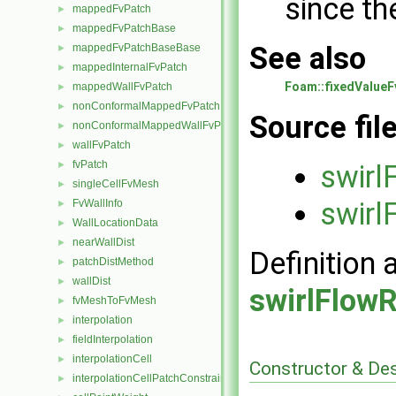
since th
mappedFvPatch
►
mappedFvPatchBase
►
See also
mappedFvPatchBaseBase
►
mappedInternalFvPatch
►
Foam::fixedValueF
mappedWallFvPatch
►
nonConformalMappedFvPatchBase
►
Source fil
nonConformalMappedWallFvPatch
►
wallFvPatch
►
fvPatch
►
swirl
singleCellFvMesh
►
swirl
FvWallInfo
►
WallLocationData
►
nearWallDist
►
Definition 
patchDistMethod
►
wallDist
►
swirlFlowR
fvMeshToFvMesh
►
interpolation
►
fieldInterpolation
►
interpolationCell
►
Constructor & De
interpolationCellPatchConstrained
►