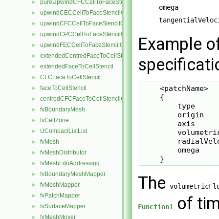
pureUpwindCFCCellToFaceStencilObject
►
omega
upwindCECCellToFaceStencilObject
►
tangentialVeloc
upwindCFCCellToFaceStencilObject
►
upwindCPCCellToFaceStencilObject
►
Example of
upwindFECCellToFaceStencilObject
►
extendedCentredFaceToCellStencil
►
specificati
extendedFaceToCellStencil
►
CFCFaceToCellStencil
►
    <patchName>

faceToCellStencil
►
    {

centredCFCFaceToCellStencilObject
►
        type     
fvBoundaryMesh
►
        origin   
fvCellZone
►
        axis     
UCompactListList
►
        volumetri
        radialVel
fvMesh
►
        omega    
fvMeshDistributor
►
    }
fvMeshLduAddressing
►
fvBoundaryMeshMapper
►
The
fvMeshMapper
►
volumetricFl
fvPatchMapper
►
of ti
fvSurfaceMapper
Function1
►
fvMeshMover
►