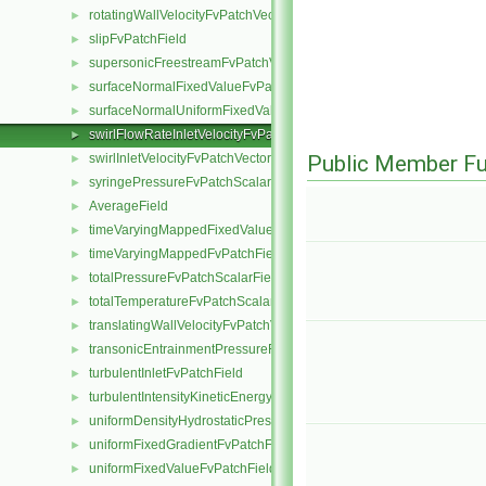
rotatingWallVelocityFvPatchVectorField
►
slipFvPatchField
►
supersonicFreestreamFvPatchVectorField
►
surfaceNormalFixedValueFvPatchVectorField
►
surfaceNormalUniformFixedValueFvPatchVectorField
►
swirlFlowRateInletVelocityFvPatchVectorField
►
swirlInletVelocityFvPatchVectorField
Public Member Fu
►
syringePressureFvPatchScalarField
►
AverageField
►
timeVaryingMappedFixedValueFvPatchField
►
timeVaryingMappedFvPatchField
►
totalPressureFvPatchScalarField
►
totalTemperatureFvPatchScalarField
►
translatingWallVelocityFvPatchVectorField
►
transonicEntrainmentPressureFvPatchScalarField
►
turbulentInletFvPatchField
►
turbulentIntensityKineticEnergyInletFvPatchScalarField
►
uniformDensityHydrostaticPressureFvPatchScalarField
►
uniformFixedGradientFvPatchField
►
uniformFixedValueFvPatchField
►