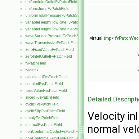
uniformInletOutletFvPatchField
►
uniformJumpFvPatchField
►
uniformTotalPressureFvPatchScalarField
►
variableHeightFlowRateFvPatchScalarField
►
variableHeightFlowRateInletVelocityFvPatchVectorField
►
waveSurfacePressureFvPatchScalarField
►
virtual
tmp
<
fvPatchVec
waveTransmissiveFvPatchField
►
zeroFixedValueFvPatchField
►
zeroInletOutletFvPatchField
►
fvPatchField
►
fvMatrix
►
calculatedFvsPatchField
►
coupledFvsPatchField
►
fixedValueFvsPatchField
►
slicedFvsPatchField
Detailed Descript
►
cyclicFvsPatchField
►
cyclicSlipFvsPatchField
►
Velocity in
emptyFvsPatchField
►
internalFvsPatchField
►
normal velo
nonConformalCyclicFvsPatchField
►
nonConformalErrorFvsPatchField
►