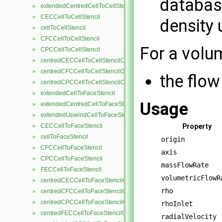
database
extendedCentredCellToCellStencil
►
CECCellToCellStencil
►
density 
cellToCellStencil
►
CFCCellToCellStencil
►
For a volum
CPCCellToCellStencil
►
centredCECCellToCellStencilObject
►
centredCFCCellToCellStencilObject
►
the flow
centredCPCCellToCellStencilObject
►
extendedCellToFaceStencil
►
Usage
extendedCentredCellToFaceStencil
►
extendedUpwindCellToFaceStencil
►
CECCellToFaceStencil
Property
►
cellToFaceStencil
►
origin
CFCCellToFaceStencil
►
axis
CPCCellToFaceStencil
►
massFlowRate
FECCellToFaceStencil
►
volumetricFlowR
centredCECCellToFaceStencilObject
►
rho
centredCFCCellToFaceStencilObject
►
centredCPCCellToFaceStencilObject
►
rhoInlet
centredFECCellToFaceStencilObject
►
radialVelocity