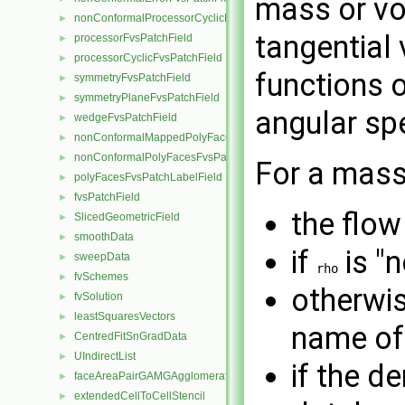
mass or vol
nonConformalProcessorCyclicFvsPatchField
►
tangential 
processorFvsPatchField
►
processorCyclicFvsPatchField
►
functions o
symmetryFvsPatchField
►
symmetryPlaneFvsPatchField
►
angular sp
wedgeFvsPatchField
►
nonConformalMappedPolyFacesFvsPatchLabelField
►
nonConformalPolyFacesFvsPatchLabelField
►
For a mass
polyFacesFvsPatchLabelField
►
fvsPatchField
►
the flow
SlicedGeometricField
►
smoothData
►
if
is "n
sweepData
►
rho
fvSchemes
►
otherwi
fvSolution
►
leastSquaresVectors
►
name of 
CentredFitSnGradData
►
UIndirectList
►
if the d
faceAreaPairGAMGAgglomeration
►
extendedCellToCellStencil
►