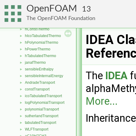
eIcoTabulatedThermo
►
OpenFOAM
13
ePolynomialThermo
►
ePowerThermo
►
The OpenFOAM Foundation
eTabulatedThermo
►
hConstThermo
►
IDEA Cla
hIcoTabulatedThermo
►
hPolynomialThermo
►
Referen
hPowerThermo
►
hTabulatedThermo
►
janafThermo
►
sensibleEnthalpy
►
The
IDEA
f
sensibleInternalEnergy
►
AndradeTransport
►
alphaMethy
constTransport
►
icoTabulatedTransport
►
More...
logPolynomialTransport
►
polynomialTransport
►
Inheritanc
sutherlandTransport
►
tabulatedTransport
►
WLFTransport
►