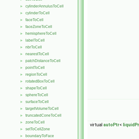
cylinderAnnulusToCell
►
cylinderToCell
►
faceToCell
►
faceZoneToCell
►
hemisphereToCell
►
labelToCell
►
nbrToCell
►
nearestToCell
►
patchDistanceToCell
►
pointToCell
►
regionToCell
►
rotatedBoxToCell
►
shapeToCell
►
sphereToCell
►
surfaceToCell
►
targetVolumeToCell
►
truncatedConeToCell
►
zoneToCell
►
virtual
autoPtr
<
liquidP
setToCellZone
►
boundaryToFace
►