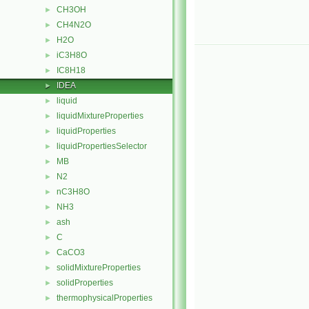
CH3OH
►
CH4N2O
►
H2O
►
iC3H8O
►
IC8H18
►
IDEA
►
liquid
►
liquidMixtureProperties
►
liquidProperties
►
liquidPropertiesSelector
►
MB
►
N2
►
nC3H8O
►
NH3
►
ash
►
C
►
CaCO3
►
solidMixtureProperties
►
solidProperties
►
thermophysicalProperties
►