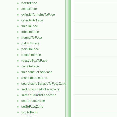
boxToFace
►
cellToFace
►
cylinderAnnulusToFace
►
cylinderToFace
►
faceToFace
►
labelToFace
►
normalToFace
►
patchToFace
►
pointToFace
►
regionToFace
►
rotatedBoxToFace
►
zoneToFace
►
faceZoneToFaceZone
►
planeToFaceZone
►
searchableSurfaceToFaceZone
►
setAndNormalToFaceZone
►
setAndPointToFaceZone
►
setsToFaceZone
►
setToFaceZone
►
boxToPoint
►