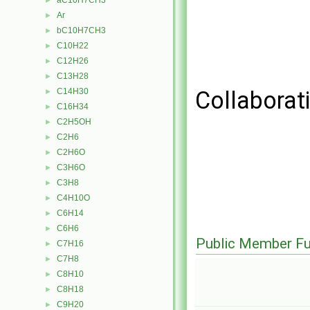
aC10H7CH3
►
Ar
►
bC10H7CH3
►
C10H22
►
C12H26
►
C13H28
►
C14H30
Collaborat
►
C16H34
►
C2H5OH
►
C2H6
►
C2H6O
►
C3H6O
►
C3H8
►
C4H10O
►
C6H14
►
C6H6
►
Public Member Fu
C7H16
►
C7H8
►
C8H10
►
C8H18
►
C9H20
►