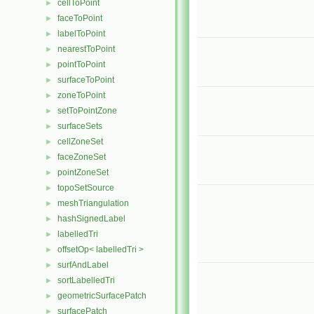
cellToPoint
►
faceToPoint
►
labelToPoint
►
nearestToPoint
►
pointToPoint
►
surfaceToPoint
►
zoneToPoint
►
setToPointZone
►
surfaceSets
►
cellZoneSet
►
faceZoneSet
►
pointZoneSet
►
topoSetSource
►
meshTriangulation
►
hashSignedLabel
►
labelledTri
►
offsetOp< labelledTri >
►
surfAndLabel
►
sortLabelledTri
►
geometricSurfacePatch
►
surfacePatch
►