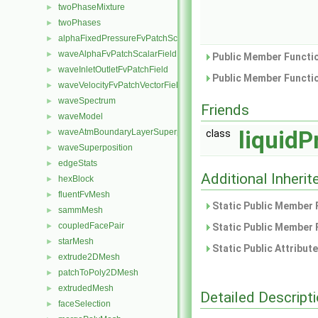
twoPhaseMixture
►
twoPhases
►
alphaFixedPressureFvPatchScalarField
►
waveAlphaFvPatchScalarField
►
Public Member Functio
waveInletOutletFvPatchField
►
Public Member Functio
waveVelocityFvPatchVectorField
►
waveSpectrum
►
Friends
waveModel
►
liquidP
waveAtmBoundaryLayerSuperposition
►
class
waveSuperposition
►
edgeStats
►
Additional Inher
hexBlock
►
fluentFvMesh
►
Static Public Member 
sammMesh
►
coupledFacePair
►
Static Public Member 
starMesh
►
Static Public Attribut
extrude2DMesh
►
patchToPoly2DMesh
►
extrudedMesh
►
Detailed Descript
faceSelection
►