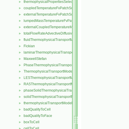
thermophysicalPropertiesSelector
►
coupledTemperatureFvPatchScalarField
►
externalTemperatureFvPatchScalarField
►
lumpedMassTemperatureFvPatchScalarField
►
externalCoupledTemperatureMixedFvPatchScalarField
►
totalFlowRateAdvectiveDiffusiveFvPatchScalarField
►
fluidThermophysicalTransportModel
►
Fickian
►
laminarThermophysicalTransportModel
►
MaxwellStefan
►
PhaseThermophysicalTransportModel
►
ThermophysicalTransportModel
►
LESThermophysicalTransportModel
►
RASThermophysicalTransportModel
►
phaseSolidThermophysicalTransportModel
►
solidThermophysicalTransportModel
►
thermophysicalTransportModel
►
badQualityToCell
►
badQualityToFace
►
boxToCell
►
cellToCell
►