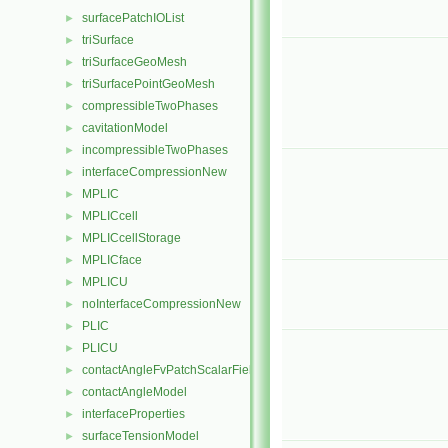
surfacePatchIOList
►
triSurface
►
triSurfaceGeoMesh
►
triSurfacePointGeoMesh
►
compressibleTwoPhases
►
cavitationModel
►
incompressibleTwoPhases
►
interfaceCompressionNew
►
MPLIC
►
MPLICcell
►
MPLICcellStorage
►
MPLICface
►
MPLICU
►
noInterfaceCompressionNew
►
PLIC
►
PLICU
►
contactAngleFvPatchScalarField
►
contactAngleModel
►
interfaceProperties
►
surfaceTensionModel
►