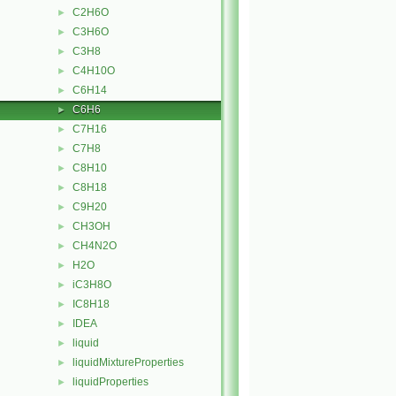
C2H6O
►
C3H6O
►
C3H8
►
C4H10O
►
C6H14
►
C6H6
►
C7H16
►
C7H8
►
C8H10
►
C8H18
►
C9H20
►
CH3OH
►
CH4N2O
►
H2O
►
iC3H8O
►
IC8H18
►
IDEA
►
liquid
►
liquidMixtureProperties
►
liquidProperties
►