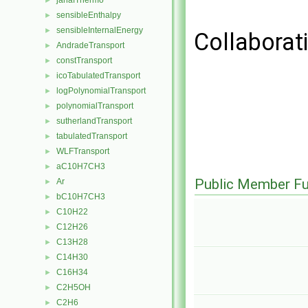
janafThermo
►
sensibleEnthalpy
►
sensibleInternalEnergy
►
Collaborat
AndradeTransport
►
constTransport
►
icoTabulatedTransport
►
logPolynomialTransport
►
polynomialTransport
►
sutherlandTransport
►
tabulatedTransport
►
WLFTransport
►
aC10H7CH3
►
Public Member Fu
Ar
►
bC10H7CH3
►
C10H22
►
C12H26
►
C13H28
►
C14H30
►
C16H34
►
C2H5OH
►
C2H6
►