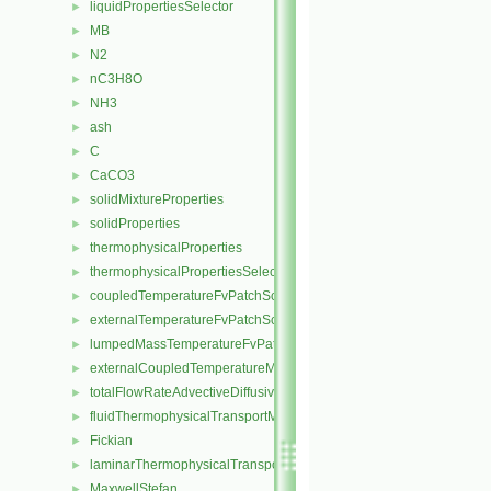
liquidPropertiesSelector
►
MB
►
N2
►
nC3H8O
►
NH3
►
ash
►
C
►
CaCO3
►
solidMixtureProperties
►
solidProperties
►
thermophysicalProperties
►
thermophysicalPropertiesSelector
►
coupledTemperatureFvPatchScalarField
►
externalTemperatureFvPatchScalarField
►
lumpedMassTemperatureFvPatchScalarField
►
externalCoupledTemperatureMixedFvPatchScalarField
►
totalFlowRateAdvectiveDiffusiveFvPatchScalarField
►
fluidThermophysicalTransportModel
►
Fickian
►
laminarThermophysicalTransportModel
►
MaxwellStefan
►