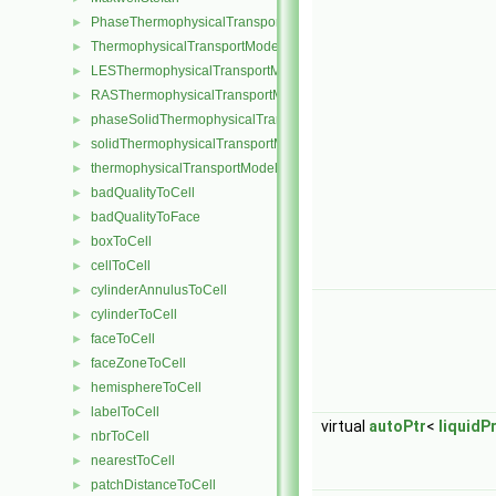
PhaseThermophysicalTransportModel
►
ThermophysicalTransportModel
►
LESThermophysicalTransportModel
►
RASThermophysicalTransportModel
►
phaseSolidThermophysicalTransportModel
►
solidThermophysicalTransportModel
►
thermophysicalTransportModel
►
badQualityToCell
►
badQualityToFace
►
boxToCell
►
cellToCell
►
cylinderAnnulusToCell
►
cylinderToCell
►
faceToCell
►
faceZoneToCell
►
hemisphereToCell
►
labelToCell
►
virtual
autoPtr
<
liquidP
nbrToCell
►
nearestToCell
►
patchDistanceToCell
►