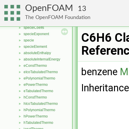
NonEquilibriumReversibleReaction
►
OpenFOAM
13
Reaction
►
ReactionList
►
The OpenFOAM Foundation
ReversibleReaction
►
specieCoeffs
►
C6H6 Cl
specieExponent
►
specie
►
Referen
specieElement
►
absoluteEnthalpy
►
absoluteInternalEnergy
►
eConstThermo
►
benzene
Mo
eIcoTabulatedThermo
►
ePolynomialThermo
►
Inheritanc
ePowerThermo
►
eTabulatedThermo
►
hConstThermo
►
hIcoTabulatedThermo
►
hPolynomialThermo
►
hPowerThermo
►
hTabulatedThermo
►