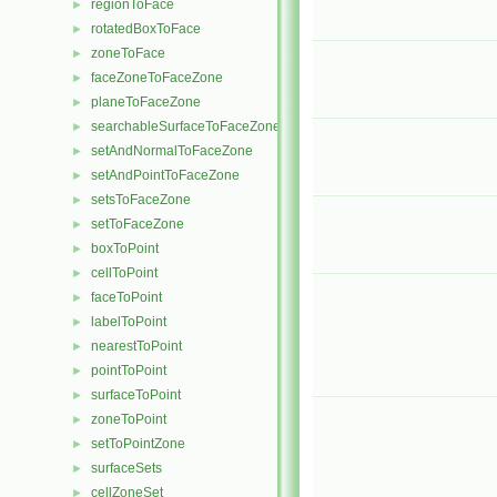
regionToFace
►
rotatedBoxToFace
►
zoneToFace
►
faceZoneToFaceZone
►
planeToFaceZone
►
searchableSurfaceToFaceZone
►
setAndNormalToFaceZone
►
setAndPointToFaceZone
►
setsToFaceZone
►
setToFaceZone
►
boxToPoint
►
cellToPoint
►
faceToPoint
►
labelToPoint
►
nearestToPoint
►
pointToPoint
►
surfaceToPoint
►
zoneToPoint
►
setToPointZone
►
surfaceSets
►
cellZoneSet
►