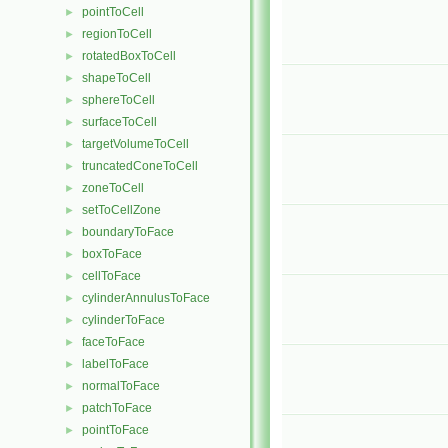
pointToCell
►
regionToCell
►
rotatedBoxToCell
►
shapeToCell
►
sphereToCell
►
surfaceToCell
►
targetVolumeToCell
►
truncatedConeToCell
►
zoneToCell
►
setToCellZone
►
boundaryToFace
►
boxToFace
►
cellToFace
►
cylinderAnnulusToFace
►
cylinderToFace
►
faceToFace
►
labelToFace
►
normalToFace
►
patchToFace
►
pointToFace
►