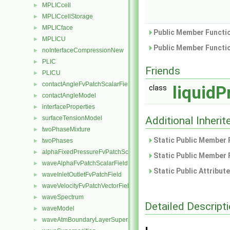
MPLICcell
►
MPLICcellStorage
►
MPLICface
►
Public Member Functio
MPLICU
►
Public Member Functio
noInterfaceCompressionNew
►
PLIC
►
Friends
PLICU
►
contactAngleFvPatchScalarField
►
liquidP
class
contactAngleModel
►
interfaceProperties
►
surfaceTensionModel
Additional Inher
►
twoPhaseMixture
►
Static Public Member 
twoPhases
►
alphaFixedPressureFvPatchScalarField
►
Static Public Member 
waveAlphaFvPatchScalarField
►
Static Public Attribut
waveInletOutletFvPatchField
►
waveVelocityFvPatchVectorField
►
waveSpectrum
►
Detailed Descript
waveModel
►
waveAtmBoundaryLayerSuperposition
►