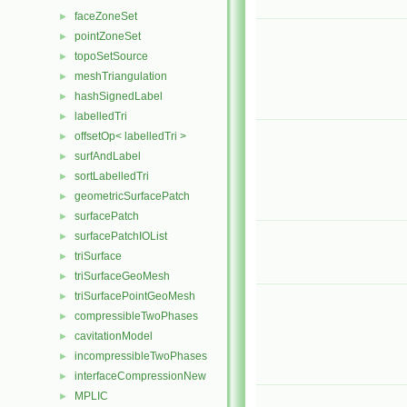
faceZoneSet
►
pointZoneSet
►
topoSetSource
►
meshTriangulation
►
hashSignedLabel
►
labelledTri
►
offsetOp< labelledTri >
►
surfAndLabel
►
sortLabelledTri
►
geometricSurfacePatch
►
surfacePatch
►
surfacePatchIOList
►
triSurface
►
triSurfaceGeoMesh
►
triSurfacePointGeoMesh
►
compressibleTwoPhases
►
cavitationModel
►
incompressibleTwoPhases
►
interfaceCompressionNew
►
MPLIC
►