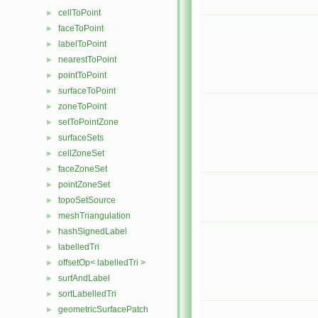
cellToPoint
►
faceToPoint
►
labelToPoint
►
nearestToPoint
►
pointToPoint
►
surfaceToPoint
►
zoneToPoint
►
setToPointZone
►
surfaceSets
►
cellZoneSet
►
faceZoneSet
►
pointZoneSet
►
topoSetSource
►
meshTriangulation
►
hashSignedLabel
►
labelledTri
►
offsetOp< labelledTri >
►
surfAndLabel
►
sortLabelledTri
►
geometricSurfacePatch
►