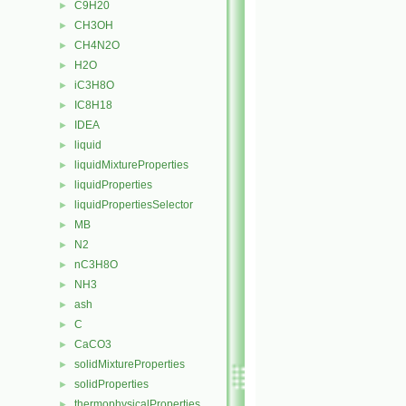
C9H20
►
CH3OH
►
CH4N2O
►
H2O
►
iC3H8O
►
IC8H18
►
IDEA
►
liquid
►
liquidMixtureProperties
►
liquidProperties
►
liquidPropertiesSelector
►
MB
►
N2
►
nC3H8O
►
NH3
►
ash
►
C
►
CaCO3
►
solidMixtureProperties
►
solidProperties
►
thermophysicalProperties
►