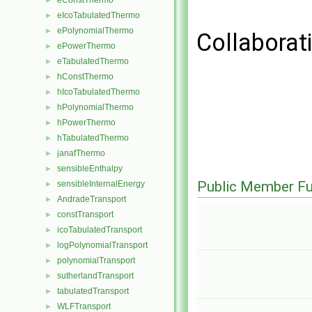
eConstThermo
►
eIcoTabulatedThermo
►
ePolynomialThermo
►
Collaborat
ePowerThermo
►
eTabulatedThermo
►
hConstThermo
►
hIcoTabulatedThermo
►
hPolynomialThermo
►
hPowerThermo
►
hTabulatedThermo
►
janafThermo
►
sensibleEnthalpy
►
Public Member Fu
sensibleInternalEnergy
►
AndradeTransport
►
constTransport
►
icoTabulatedTransport
►
logPolynomialTransport
►
polynomialTransport
►
sutherlandTransport
►
tabulatedTransport
►
WLFTransport
►