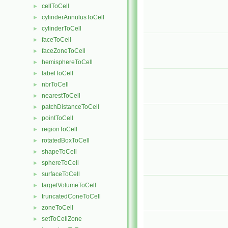
cellToCell
►
cylinderAnnulusToCell
►
cylinderToCell
►
faceToCell
►
faceZoneToCell
►
hemisphereToCell
►
labelToCell
►
nbrToCell
►
nearestToCell
►
patchDistanceToCell
►
pointToCell
►
regionToCell
►
rotatedBoxToCell
►
shapeToCell
►
sphereToCell
►
surfaceToCell
►
targetVolumeToCell
►
truncatedConeToCell
►
zoneToCell
►
setToCellZone
►