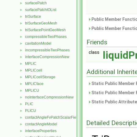
surfacePatch
►
surfacePatchIOList
►
triSurface
►
Public Member Functio
triSurfaceGeoMesh
►
Public Member Functio
triSurfacePointGeoMesh
►
compressibleTwoPhases
►
Friends
cavitationModel
►
incompressibleTwoPhases
►
liquidP
class
interfaceCompressionNew
►
MPLIC
►
MPLICcell
Additional Inher
►
MPLICcellStorage
►
Static Public Member 
MPLICface
►
MPLICU
►
Static Public Member 
noInterfaceCompressionNew
►
Static Public Attribut
PLIC
►
PLICU
►
contactAngleFvPatchScalarField
►
Detailed Descript
contactAngleModel
►
interfaceProperties
►