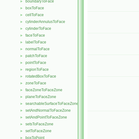
boundaryToFace
►
boxToFace
►
cellToFace
►
cylinderAnnulusToFace
►
cylinderToFace
►
faceToFace
►
labelToFace
►
normalToFace
►
patchToFace
►
pointToFace
►
regionToFace
►
rotatedBoxToFace
►
zoneToFace
►
faceZoneToFaceZone
►
planeToFaceZone
►
searchableSurfaceToFaceZone
►
setAndNormalToFaceZone
►
setAndPointToFaceZone
►
setsToFaceZone
►
setToFaceZone
►
boxToPoint
►