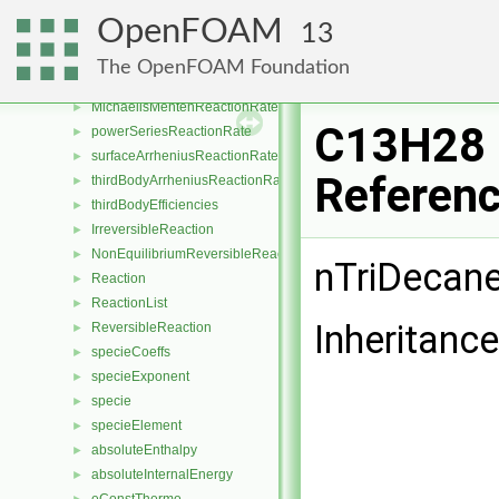
fluxLimitedLangmuirHinshelwoodReactionRate
►
OpenFOAM
13
JanevReactionRate
►
LandauTellerReactionRate
►
The OpenFOAM Foundation
LangmuirHinshelwoodReactionRate
►
MichaelisMentenReactionRate
►
C13H28 
powerSeriesReactionRate
►
surfaceArrheniusReactionRate
►
Referen
thirdBodyArrheniusReactionRate
►
thirdBodyEfficiencies
►
IrreversibleReaction
►
NonEquilibriumReversibleReaction
►
nTriDecan
Reaction
►
ReactionList
►
Inheritanc
ReversibleReaction
►
specieCoeffs
►
specieExponent
►
specie
►
specieElement
►
absoluteEnthalpy
►
absoluteInternalEnergy
►