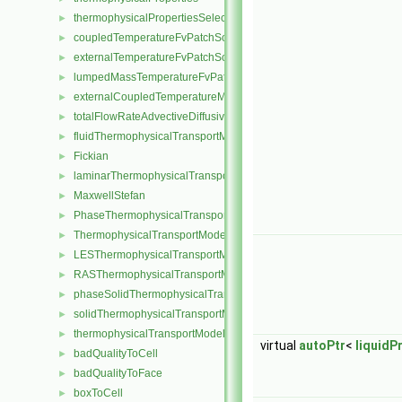
thermophysicalPropertiesSelector
►
coupledTemperatureFvPatchScalarField
►
externalTemperatureFvPatchScalarField
►
lumpedMassTemperatureFvPatchScalarField
►
externalCoupledTemperatureMixedFvPatchScalarField
►
totalFlowRateAdvectiveDiffusiveFvPatchScalarField
►
fluidThermophysicalTransportModel
►
Fickian
►
laminarThermophysicalTransportModel
►
MaxwellStefan
►
PhaseThermophysicalTransportModel
►
ThermophysicalTransportModel
►
LESThermophysicalTransportModel
►
RASThermophysicalTransportModel
►
phaseSolidThermophysicalTransportModel
►
solidThermophysicalTransportModel
►
thermophysicalTransportModel
►
virtual
autoPtr
<
liquidP
badQualityToCell
►
badQualityToFace
►
boxToCell
►