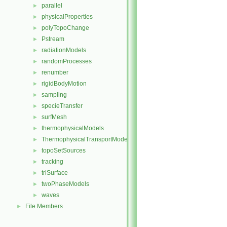
parallel
►
physicalProperties
►
polyTopoChange
►
Pstream
►
radiationModels
►
randomProcesses
►
renumber
►
rigidBodyMotion
►
sampling
►
specieTransfer
►
surfMesh
►
thermophysicalModels
►
ThermophysicalTransportModels
►
topoSetSources
►
tracking
►
triSurface
►
twoPhaseModels
►
waves
►
File Members
►