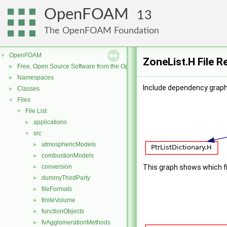
OpenFOAM
13
The OpenFOAM Foundation
OpenFOAM
▼
ZoneList.H File R
Free, Open Source Software from the OpenFOAM Foundation
►
Namespaces
►
Include dependency graph 
Classes
►
Files
▼
File List
▼
applications
►
src
▼
atmosphericModels
►
combustionModels
►
conversion
This graph shows which file
►
dummyThirdParty
►
fileFormats
►
finiteVolume
►
functionObjects
►
fvAgglomerationMethods
►