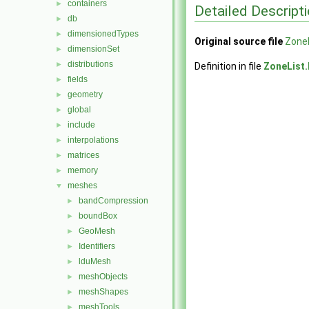
containers
►
Detailed Descript
db
►
dimensionedTypes
►
Original source file
ZoneL
dimensionSet
►
distributions
►
Definition in file
ZoneList
fields
►
geometry
►
global
►
include
►
interpolations
►
matrices
►
memory
►
meshes
▼
bandCompression
►
boundBox
►
GeoMesh
►
Identifiers
►
lduMesh
►
meshObjects
►
meshShapes
►
meshTools
►