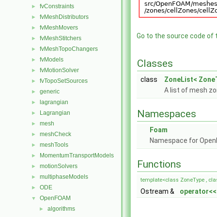
fvConstraints
►
fvMeshDistributors
►
fvMeshMovers
►
Go to the source code of th
fvMeshStitchers
►
fvMeshTopoChangers
►
fvModels
►
Classes
fvMotionSolver
►
class
ZoneList< Zone
fvTopoSetSources
►
A list of mesh z
generic
►
lagrangian
►
Namespaces
Lagrangian
►
mesh
►
Foam
meshCheck
►
Namespace for Ope
meshTools
►
MomentumTransportModels
►
Functions
motionSolvers
►
multiphaseModels
►
template<class ZoneType , cl
ODE
►
Ostream &
operator<<
OpenFOAM
▼
algorithms
►