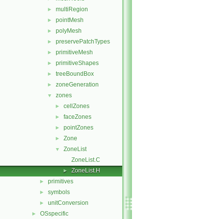
multiRegion
►
pointMesh
►
polyMesh
►
preservePatchTypes
►
primitiveMesh
►
primitiveShapes
►
treeBoundBox
►
zoneGeneration
►
zones
▼
cellZones
►
faceZones
►
pointZones
►
Zone
►
ZoneList
▼
ZoneList.C
ZoneList.H
►
primitives
►
symbols
►
unitConversion
►
OSspecific
►