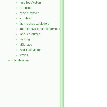
rigidBodyMotion
►
sampling
►
specieTransfer
►
surfMesh
►
thermophysicalModels
►
ThermophysicalTransportModels
►
topoSetSources
►
tracking
►
triSurface
►
twoPhaseModels
►
waves
►
File Members
►