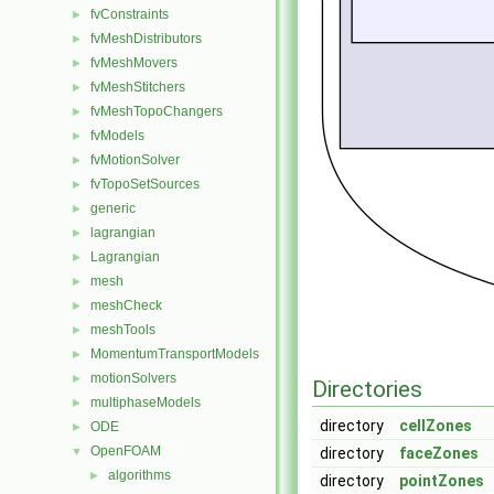
fvConstraints
►
fvMeshDistributors
►
fvMeshMovers
►
fvMeshStitchers
►
fvMeshTopoChangers
►
fvModels
►
fvMotionSolver
►
fvTopoSetSources
►
generic
►
lagrangian
►
Lagrangian
►
mesh
►
meshCheck
►
meshTools
►
MomentumTransportModels
►
motionSolvers
►
Directories
multiphaseModels
►
directory
cellZones
ODE
►
OpenFOAM
▼
directory
faceZones
algorithms
►
directory
pointZones