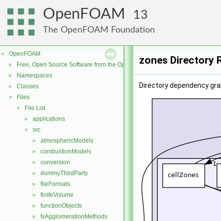
OpenFOAM
13
The OpenFOAM Foundation
OpenFOAM
▼
zones Directory 
Free, Open Source Software from the OpenFOAM Foundation
►
Namespaces
►
Directory dependency gra
Classes
►
Files
▼
File List
▼
applications
►
src
▼
atmosphericModels
►
combustionModels
►
conversion
►
dummyThirdParty
►
fileFormats
►
finiteVolume
►
functionObjects
►
fvAgglomerationMethods
►