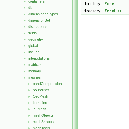
containers
►
directory
Zone
db
►
directory
ZoneList
dimensionedTypes
►
dimensionSet
►
distributions
►
fields
►
geometry
►
global
►
include
►
interpolations
►
matrices
►
memory
►
meshes
▼
bandCompression
►
boundBox
►
GeoMesh
►
Identifiers
►
lduMesh
►
meshObjects
►
meshShapes
►
meshTools
►