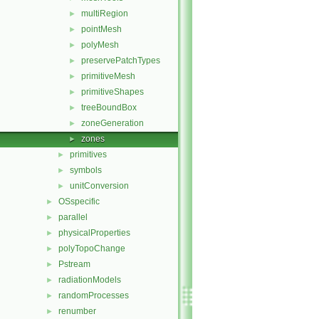
multiRegion
►
pointMesh
►
polyMesh
►
preservePatchTypes
►
primitiveMesh
►
primitiveShapes
►
treeBoundBox
►
zoneGeneration
►
zones
►
primitives
►
symbols
►
unitConversion
►
OSspecific
►
parallel
►
physicalProperties
►
polyTopoChange
►
Pstream
►
radiationModels
►
randomProcesses
►
renumber
►