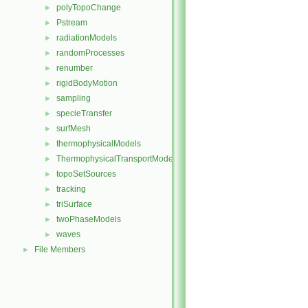
polyTopoChange
►
Pstream
►
radiationModels
►
randomProcesses
►
renumber
►
rigidBodyMotion
►
sampling
►
specieTransfer
►
surfMesh
►
thermophysicalModels
►
ThermophysicalTransportModels
►
topoSetSources
►
tracking
►
triSurface
►
twoPhaseModels
►
waves
►
File Members
►