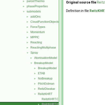
parcelThermo
►
Original source file
Reit
phaseProperties
►
Definition in file
ReitzKHR
submodels
▼
addOns
►
CloudFunctionObjects
►
ForceTypes
►
Momentum
►
MPPIC
►
Reacting
►
ReactingMultiphase
►
Spray
▼
AtomisationModel
►
BreakupModel
▼
BreakupModel
►
ETAB
►
NoBreakup
►
PilchErdman
►
ReitzDiwakar
►
ReitzKHRT
▼
ReitzKHRT.C
ReitzKHRT.H
►