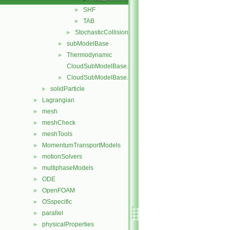
SHF
►
TAB
►
StochasticCollision
►
subModelBase
►
Thermodynamic
►
CloudSubModelBase.C
CloudSubModelBase.H
►
solidParticle
►
Lagrangian
►
mesh
►
meshCheck
►
meshTools
►
MomentumTransportModels
►
motionSolvers
►
multiphaseModels
►
ODE
►
OpenFOAM
►
OSspecific
►
parallel
►
physicalProperties
►