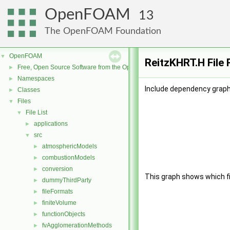
OpenFOAM
13
The OpenFOAM Foundation
OpenFOAM
▼
ReitzKHRT.H File
Free, Open Source Software from the OpenFOAM Foundation
►
Namespaces
►
Include dependency graph
Classes
►
Files
▼
File List
▼
applications
►
src
▼
atmosphericModels
►
combustionModels
►
conversion
►
This graph shows which file
dummyThirdParty
►
fileFormats
►
finiteVolume
►
functionObjects
►
fvAgglomerationMethods
►