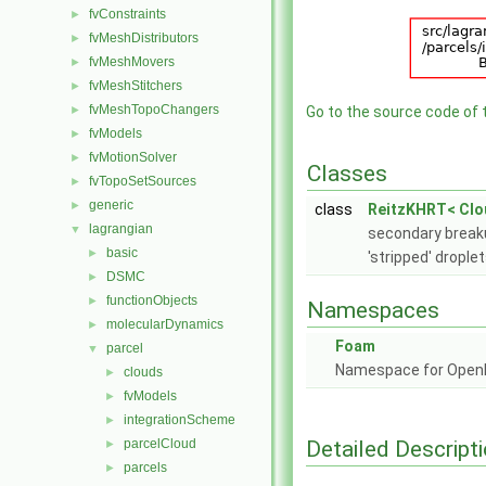
fvConstraints
►
fvMeshDistributors
►
fvMeshMovers
►
fvMeshStitchers
►
fvMeshTopoChangers
►
Go to the source code of th
fvModels
►
fvMotionSolver
►
Classes
fvTopoSetSources
►
generic
►
class
ReitzKHRT< Clo
lagrangian
▼
secondary breaku
basic
►
'stripped' droplet
DSMC
►
functionObjects
►
Namespaces
molecularDynamics
►
Foam
parcel
▼
Namespace for Ope
clouds
►
fvModels
►
integrationScheme
►
Detailed Descript
parcelCloud
►
parcels
►