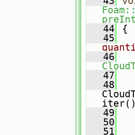
   43
vo
Foam:
preIn
   44
 {
   45
quant
   46
Cloud
   47
   
   48
Cloud
iter(
   49
   50
   51