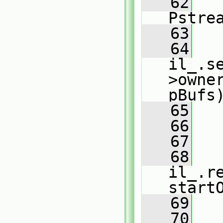
   62
Pstre
   63
   64
il_.s
>owne
pBufs
   65
   66
   
   67
   68
il_.r
start
   69
   70