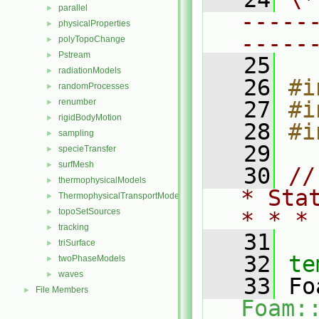
parallel
►
-----
physicalProperties
►
-----
polyTopoChange
►
Pstream
►
   25
radiationModels
►
   26
#i
randomProcesses
►
renumber
   27
#i
►
rigidBodyMotion
►
   28
#i
sampling
►
   29
specieTransfer
►
surfMesh
►
   30
//
thermophysicalModels
►
* Sta
ThermophysicalTransportModels
►
topoSetSources
►
* * *
tracking
►
   31
triSurface
►
   32
te
twoPhaseModels
►
waves
►
   33
File Members
►
Foam: