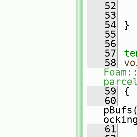
   52
   53
   
   54
 }
   55
   56
   57
te
   58
vo
Foam:
parce
   59
 {
   60
   
pBufs
ockin
   61