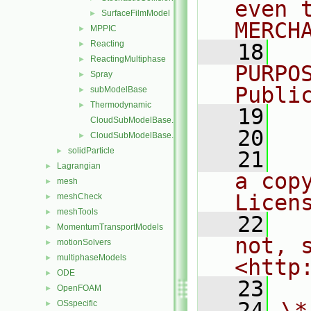
even 
SurfaceFilmModel
►
MERCH
MPPIC
►
Reacting
►
   18
  
ReactingMultiphase
►
PURPO
Spray
►
Publi
subModelBase
►
Thermodynamic
►
   19
  
CloudSubModelBase.C
   20
CloudSubModelBase.H
►
solidParticle
►
   21
  
Lagrangian
►
a cop
mesh
►
Licen
meshCheck
►
meshTools
►
   22
  
MomentumTransportModels
►
not, s
motionSolvers
►
multiphaseModels
►
<http
ODE
►
   23
OpenFOAM
►
   24
\*
OSspecific
►