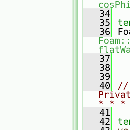
cosPh
   34
   35
te
   36
Foam:
flatW
   37
   38
   39
   40
//
Priva
* * *
   41
   42
te