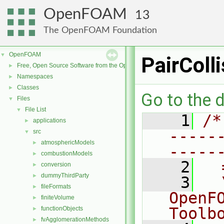
OpenFOAM
13
The OpenFOAM Foundation
OpenFOAM
▼
PairColl
Free, Open Source Software from the OpenFOAM Foundation
►
Namespaces
►
Classes
►
Go to the d
Files
▼
File List
▼
    1
/*
applications
►
-----
src
▼
atmosphericModels
►
-----
combustionModels
►
    2
  
conversion
►
dummyThirdParty
►
    3
  
fileFormats
►
OpenF
finiteVolume
►
Toolb
functionObjects
►
fvAgglomerationMethods
►