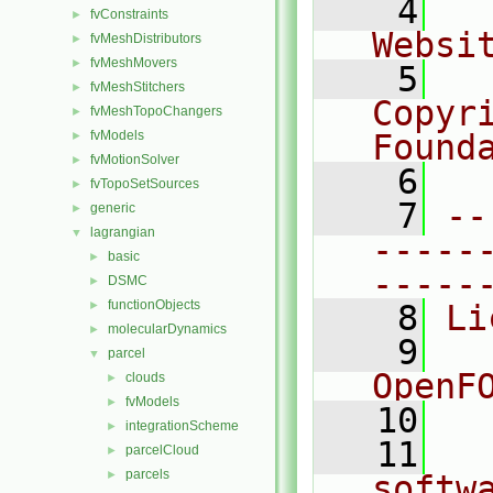
    4
  
fvConstraints
►
Websi
fvMeshDistributors
►
fvMeshMovers
►
    5
  
fvMeshStitchers
►
Copyr
fvMeshTopoChangers
►
fvModels
Found
►
fvMotionSolver
►
    6
  
fvTopoSetSources
►
    7
--
generic
►
lagrangian
▼
-----
basic
►
-----
DSMC
►
functionObjects
►
    8
Li
molecularDynamics
►
    9
  
parcel
▼
OpenF
clouds
►
fvModels
►
   10
integrationScheme
►
   11
  
parcelCloud
►
parcels
►
softw