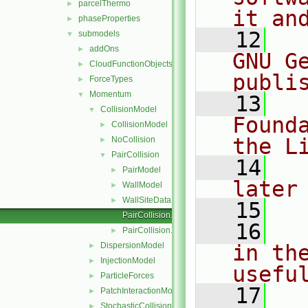
parcelThermo
►
it an
phaseProperties
►
   12
  
submodels
▼
addOns
►
GNU G
CloudFunctionObjects
►
publi
ForceTypes
►
Momentum
▼
   13
  
CollisionModel
▼
Found
CollisionModel
►
the L
NoCollision
►
PairCollision
▼
   14
  
PairModel
►
later
WallModel
►
WallSiteData
►
   15
PairCollision.C
   16
  
PairCollision.H
►
DispersionModel
in the
►
InjectionModel
►
usefu
ParticleForces
►
   17
  
PatchInteractionModel
►
StochasticCollision
►