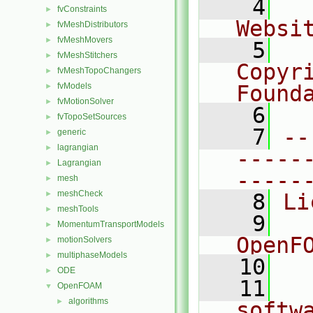
    4
  
fvConstraints
►
Websi
fvMeshDistributors
►
fvMeshMovers
►
    5
  
fvMeshStitchers
►
Copyr
fvMeshTopoChangers
►
fvModels
Found
►
fvMotionSolver
►
    6
  
fvTopoSetSources
►
    7
--
generic
►
lagrangian
►
-----
Lagrangian
►
-----
mesh
►
meshCheck
►
    8
Li
meshTools
►
    9
  
MomentumTransportModels
►
OpenF
motionSolvers
►
multiphaseModels
►
   10
ODE
►
   11
  
OpenFOAM
▼
algorithms
►
softw