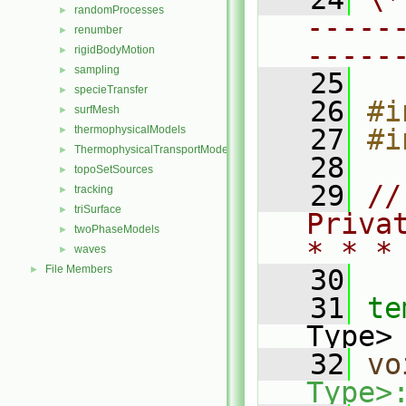
randomProcesses
►
-----
renumber
►
-----
rigidBodyMotion
►
sampling
►
   25
specieTransfer
►
   26
#i
surfMesh
►
thermophysicalModels
   27
#i
►
ThermophysicalTransportModels
►
   28
topoSetSources
►
   29
//
tracking
►
triSurface
►
Priva
twoPhaseModels
►
* * *
waves
►
File Members
►
   30
   31
te
Type>
   32
vo
Type>