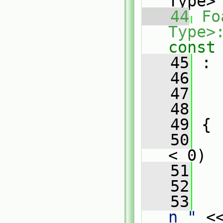
Type>
   44
Fo
Type>
const
   45
 :
   46
   
   47
   
   48
   
   49
 {
   50
< 0)
   51
   
   52
   53
   
n "
 <