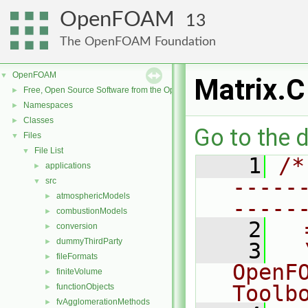
OpenFOAM
13
The OpenFOAM Foundation
OpenFOAM
▼
Matrix.C
Free, Open Source Software from the OpenFOAM Foundation
►
Namespaces
►
Classes
►
Go to the d
Files
▼
File List
▼
    1
/*
applications
►
-----
src
▼
atmosphericModels
►
-----
combustionModels
►
    2
  
conversion
►
dummyThirdParty
►
    3
  
fileFormats
►
OpenF
finiteVolume
►
Toolb
functionObjects
►
fvAgglomerationMethods
►