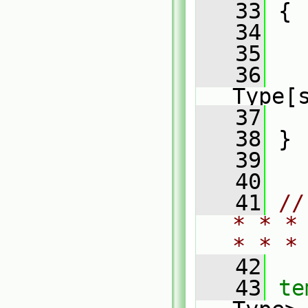
   33
 {
   34
   35
   
   36
   
Type[
   37
   
   38
 }
   39
   40
   41
//
* * *
* * *
   42
   43
te