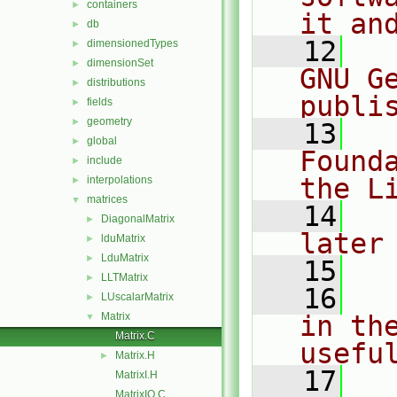
containers
►
it an
db
►
   12
  
dimensionedTypes
►
dimensionSet
►
GNU G
distributions
►
publi
fields
►
geometry
►
   13
  
global
►
Found
include
►
the L
interpolations
►
matrices
▼
   14
  
DiagonalMatrix
►
later
lduMatrix
►
LduMatrix
►
   15
LLTMatrix
►
   16
  
LUscalarMatrix
►
Matrix
in the
▼
Matrix.C
usefu
Matrix.H
►
   17
  
MatrixI.H
MatrixIO.C