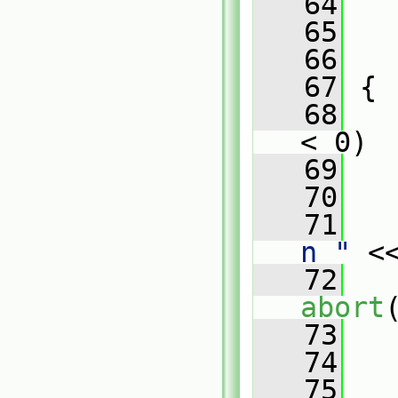
   64
   
   65
   
   66
   
   67
 {
   68
< 0)
   69
   
   70
   71
   
n "
 <
   72
abort
   73
   
   74
   75
   