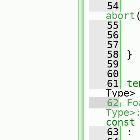
   54
abort
   55
   
   56
   57
   
   58
 }
   59
   60
   61
te
Type>
   62
Fo
Type>
const
   63
 :