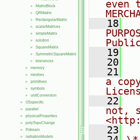
even 
MatrixBlock
►
MERCH
QRMatrix
►
RectangularMatrix
►
   18
  
scalarMatrices
►
PURPO
simpleMatrix
►
Publi
solution
►
SquareMatrix
►
   19
  
SymmetricSquareMatrix
►
   20
tolerances
►
memory
►
   21
  
meshes
►
a cop
primitives
►
Licen
symbols
►
unitConversion
►
   22
  
OSspecific
►
not, s
parallel
►
physicalProperties
►
<http
polyTopoChange
►
   23
Pstream
►
   24
\*
radiationModels
►