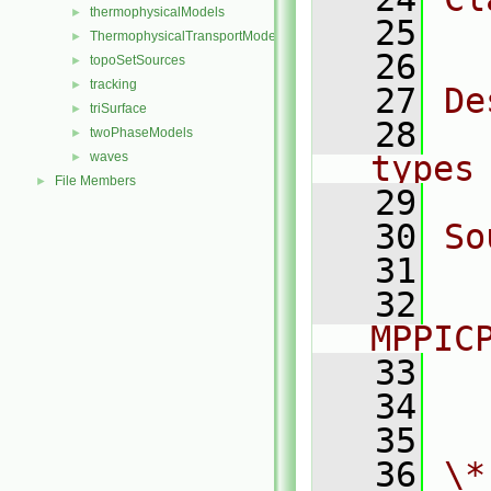
thermophysicalModels
►
   25
  
ThermophysicalTransportModels
►
   26
topoSetSources
►
tracking
►
   27
De
triSurface
►
   28
  
twoPhaseModels
►
waves
types
►
File Members
►
   29
   30
So
   31
  
   32
MPPIC
   33
  
   34
  
   35
   36
\*