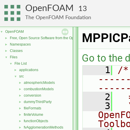
OpenFOAM
13
The OpenFOAM Foundation
OpenFOAM
▼
MPPICPa
Free, Open Source Software from the OpenFOAM Foundation
►
Namespaces
►
Classes
►
Go to the d
Files
▼
File List
▼
    1
/*
applications
►
-----
src
▼
atmosphericModels
►
-----
combustionModels
►
    2
  
conversion
►
dummyThirdParty
►
    3
  
fileFormats
►
OpenF
finiteVolume
►
Toolb
functionObjects
►
fvAgglomerationMethods
►