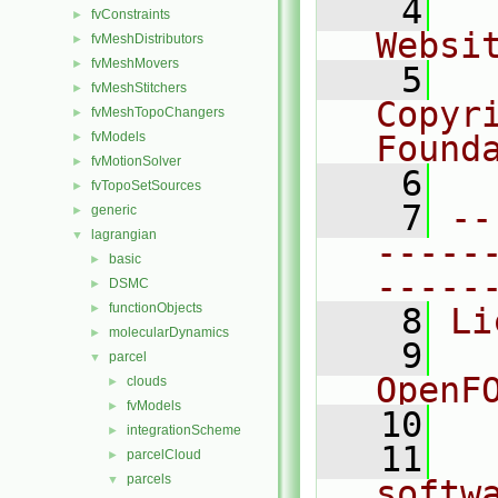
    4
  
fvConstraints
►
Websi
fvMeshDistributors
►
fvMeshMovers
►
    5
  
fvMeshStitchers
►
Copyr
fvMeshTopoChangers
►
fvModels
Found
►
fvMotionSolver
►
    6
  
fvTopoSetSources
►
    7
--
generic
►
lagrangian
▼
-----
basic
►
-----
DSMC
►
functionObjects
►
    8
Li
molecularDynamics
►
    9
  
parcel
▼
OpenF
clouds
►
fvModels
►
   10
integrationScheme
►
   11
  
parcelCloud
►
parcels
▼
softw