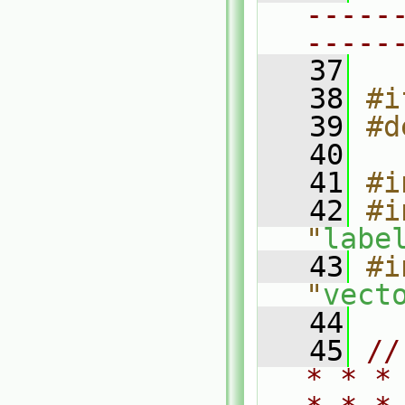
-----
-----
   37
   38
#i
   39
#d
   40
   41
#i
   42
#i
"
labe
   43
#i
"
vect
   44
   45
//
* * *