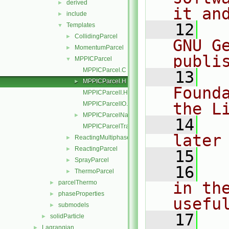
derived
►
it an
include
►
   12
  
Templates
▼
CollidingParcel
►
GNU G
MomentumParcel
►
publi
MPPICParcel
▼
MPPICParcel.C
   13
  
MPPICParcel.H
►
Found
MPPICParcelI.H
the L
MPPICParcelIO.C
MPPICParcelName.C
►
   14
  
MPPICParcelTrackingDataI.H
later
ReactingMultiphaseParcel
►
ReactingParcel
►
   15
SprayParcel
►
   16
  
ThermoParcel
►
parcelThermo
in the
►
phaseProperties
►
usefu
submodels
►
   17
  
solidParticle
►
Lagrangian
►