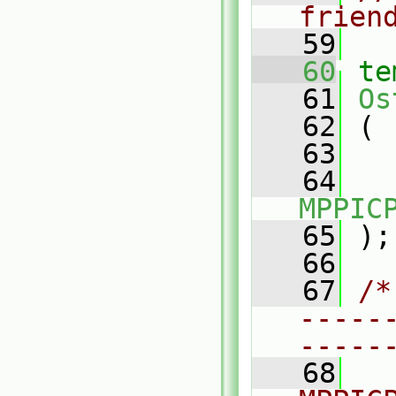
frien
   59
   60
te
   61
Os
   62
 (
   63
   64
MPPIC
   65
 );
   66
   67
/*
-----
-----
   68
  