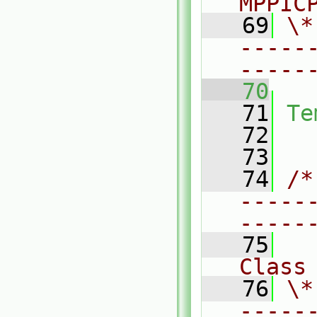
MPPIC
   69
\*
-----
-----
   70
   71
Te
   72
   73
   74
/*
-----
-----
   75
Class
   76
\*
-----