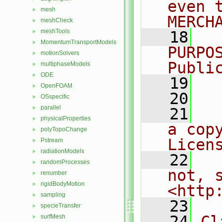
even 
mesh
►
MERCH
meshCheck
►
meshTools
►
   18
  
MomentumTransportModels
►
PURPO
motionSolvers
►
Publi
multiphaseModels
►
ODE
►
   19
  
OpenFOAM
►
   20
OSspecific
►
parallel
►
   21
  
physicalProperties
►
a cop
polyTopoChange
►
Licen
Pstream
►
radiationModels
►
   22
  
randomProcesses
►
not, s
renumber
►
rigidBodyMotion
►
<http
sampling
►
   23
specieTransfer
►
   24
Cl
surfMesh
►