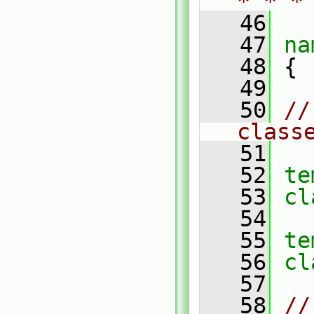
* * *
   46
   47
na
   48
 {
   49
   50
//
class
   51
   52
te
   53
cl
   54
   55
te
   56
cl
   57
   58
//