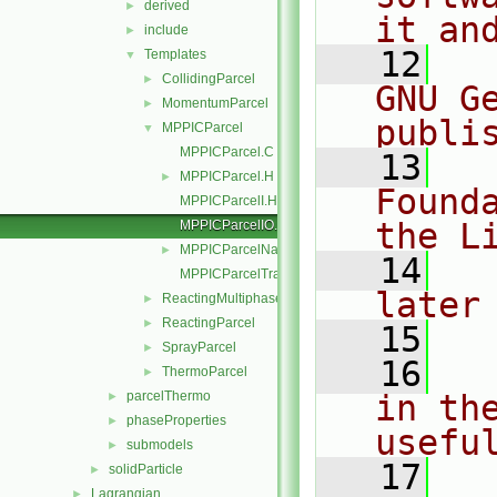
derived
►
it an
include
►
   12
  
Templates
▼
CollidingParcel
►
GNU G
MomentumParcel
►
publi
MPPICParcel
▼
MPPICParcel.C
   13
  
MPPICParcel.H
►
Found
MPPICParcelI.H
the L
MPPICParcelIO.C
MPPICParcelName.C
►
   14
  
MPPICParcelTrackingDataI.H
later
ReactingMultiphaseParcel
►
ReactingParcel
►
   15
SprayParcel
►
   16
  
ThermoParcel
►
parcelThermo
in the
►
phaseProperties
►
usefu
submodels
►
   17
  
solidParticle
►
Lagrangian
►