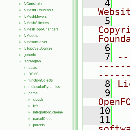
    4
  
fvConstraints
►
Websi
fvMeshDistributors
►
fvMeshMovers
►
    5
  
fvMeshStitchers
►
Copyr
fvMeshTopoChangers
►
fvModels
Found
►
fvMotionSolver
►
    6
  
fvTopoSetSources
►
    7
--
generic
►
lagrangian
▼
-----
basic
►
-----
DSMC
►
functionObjects
►
    8
Li
molecularDynamics
►
    9
  
parcel
▼
OpenF
clouds
►
fvModels
►
   10
integrationScheme
►
   11
  
parcelCloud
►
parcels
▼
softw