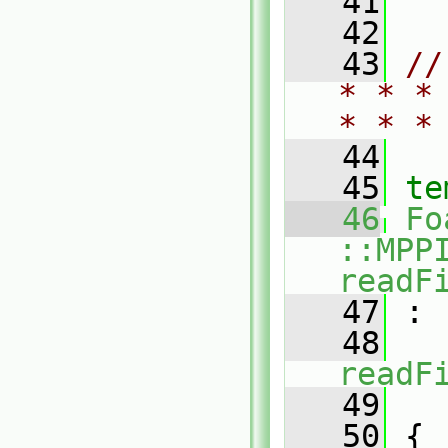
   41
   42
   43
//
* * *
* * *
   44
   45
te
   46
Fo
::MPP
readF
   47
 :
   48
readF
   49
   
   50
 {