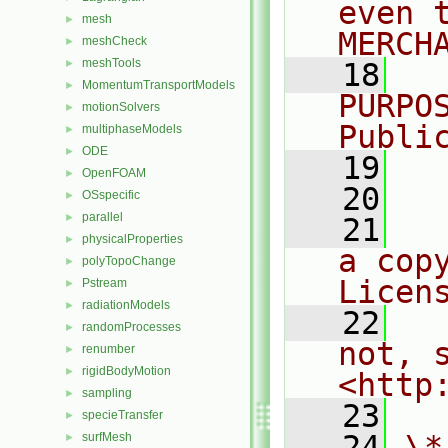
even 
mesh
►
MERCH
meshCheck
►
meshTools
►
   18
  
MomentumTransportModels
►
PURPO
motionSolvers
►
Publi
multiphaseModels
►
ODE
►
   19
  
OpenFOAM
►
   20
OSspecific
►
parallel
►
   21
  
physicalProperties
►
a cop
polyTopoChange
►
Licen
Pstream
►
radiationModels
►
   22
  
randomProcesses
►
not, s
renumber
►
rigidBodyMotion
►
<http
sampling
►
   23
specieTransfer
►
   24
\*
surfMesh
►