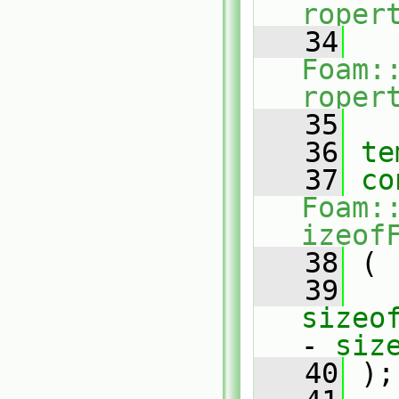
roper
   34
Foam:
roper
   35
   36
te
   37
co
Foam:
izeof
   38
 (
   39
sizeo
- 
siz
   40
 );