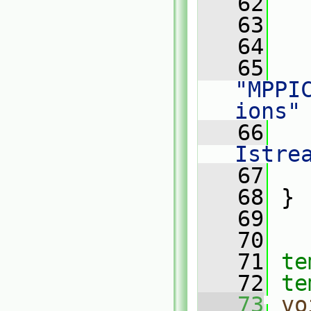
   62
   63
   
   64
   
   65
"MPPI
ions"
   66
Istre
   67
   
   68
 }
   69
   70
   71
te
   72
te
   73
vo