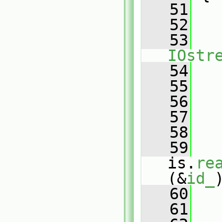
   51
   52
   
   53
IOstr
   54
   
   55
   
   56
   
   57
   58
   
   59
is.
re
(&
id_
   60
   
   61
   