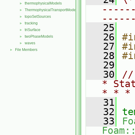
thermophysicalModels
►
-----
ThermophysicalTransportModels
►
-----
topoSetSources
►
tracking
►
   25
triSurface
►
   26
#i
twoPhaseModels
►
waves
   27
#i
►
File Members
►
   28
#i
   29
   30
//
* Sta
* * *
   31
   32
te
   33
Fo
Foam: