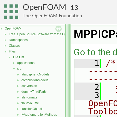
OpenFOAM
13
The OpenFOAM Foundation
OpenFOAM
▼
MPPICPa
Free, Open Source Software from the OpenFOAM Foundation
►
Namespaces
►
Classes
►
Go to the d
Files
▼
File List
▼
    1
/*
applications
►
-----
src
▼
atmosphericModels
►
-----
combustionModels
►
    2
  
conversion
►
dummyThirdParty
►
    3
  
fileFormats
►
OpenF
finiteVolume
►
Toolb
functionObjects
►
fvAgglomerationMethods
►