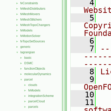
    4
  
fvConstraints
►
Websi
fvMeshDistributors
►
fvMeshMovers
►
    5
  
fvMeshStitchers
►
Copyr
fvMeshTopoChangers
►
fvModels
Found
►
fvMotionSolver
►
    6
  
fvTopoSetSources
►
    7
--
generic
►
lagrangian
▼
-----
basic
►
-----
DSMC
►
functionObjects
►
    8
Li
molecularDynamics
►
    9
  
parcel
▼
OpenF
clouds
►
fvModels
►
   10
integrationScheme
►
   11
  
parcelCloud
►
parcels
►
softw