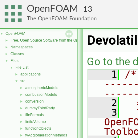
OpenFOAM
13
The OpenFOAM Foundation
OpenFOAM
▼
Devolati
Free, Open Source Software from the OpenFOAM Foundation
►
Namespaces
►
Classes
►
Go to the d
Files
▼
File List
▼
    1
/*
applications
►
-----
src
▼
atmosphericModels
►
-----
combustionModels
►
    2
  
conversion
►
dummyThirdParty
►
    3
  
fileFormats
►
OpenF
finiteVolume
►
Toolb
functionObjects
►
fvAgglomerationMethods
►