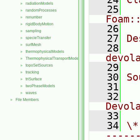
radiationModels
►
   25
randomProcesses
►
Foam:
renumber
►
rigidBodyMotion
►
   26
sampling
►
   27
De
specieTransfer
►
surfMesh
   28
  
►
thermophysicalModels
►
devol
ThermophysicalTransportModels
►
   29
topoSetSources
►
tracking
►
   30
So
triSurface
►
   31
  
twoPhaseModels
►
waves
►
   32
File Members
►
Devol
   33
   34
\*
-----