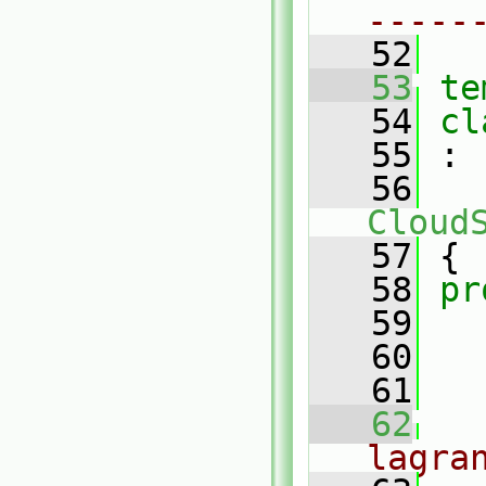
-----
   52
   53
te
   54
cl
   55
 :
   56
Cloud
   57
 {
   58
pr
   59
   60
   61
   62
lagra