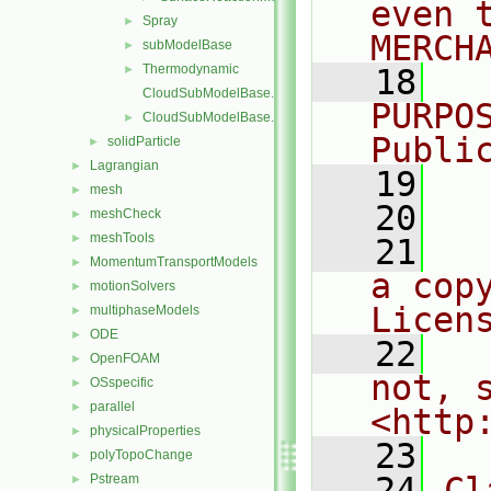
even 
Spray
►
MERCH
subModelBase
►
Thermodynamic
►
   18
  
CloudSubModelBase.C
PURPO
CloudSubModelBase.H
►
Publi
solidParticle
►
Lagrangian
►
   19
  
mesh
►
   20
meshCheck
►
meshTools
►
   21
  
MomentumTransportModels
►
a cop
motionSolvers
►
Licen
multiphaseModels
►
ODE
►
   22
  
OpenFOAM
►
not, s
OSspecific
►
parallel
►
<http
physicalProperties
►
   23
polyTopoChange
►
   24
Cl
Pstream
►