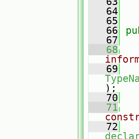
   63
   
   64
   65
   66
pu
   67
   68
infor
   69
TypeN
);
   70
   71
const
   72
decla