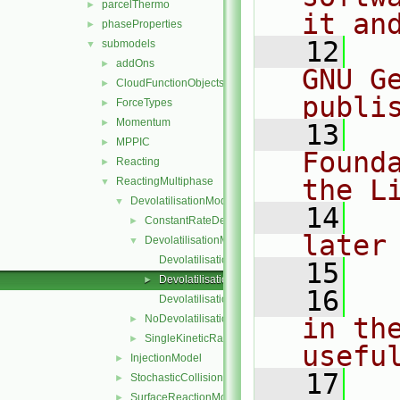
parcelThermo
►
it an
phaseProperties
►
   12
  
submodels
▼
addOns
►
GNU G
CloudFunctionObjects
►
publi
ForceTypes
►
Momentum
►
   13
  
MPPIC
►
Found
Reacting
►
the L
ReactingMultiphase
▼
DevolatilisationModel
▼
   14
  
ConstantRateDevolatilisation
►
later
DevolatilisationModel
▼
DevolatilisationModel.C
   15
DevolatilisationModel.H
►
   16
  
DevolatilisationModelNew.C
NoDevolatilisation
in the
►
SingleKineticRateDevolatilisation
►
usefu
InjectionModel
►
   17
  
StochasticCollision
►
SurfaceReactionModel
►