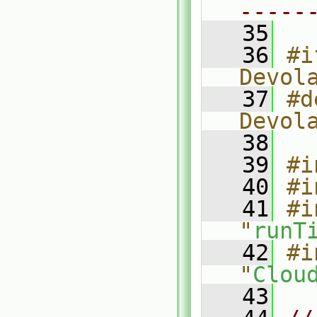
-----
   35
   36
#i
Devol
   37
#d
Devol
   38
   39
#i
   40
#i
   41
#i
"
runT
   42
#i
"
Clou
   43