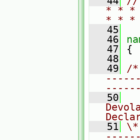
   44
//
* * *
* * *
   45
   46
na
   47
 {
   48
   49
/*
-----
-----
   50
  
Devola
Decla
   51
\*
-----