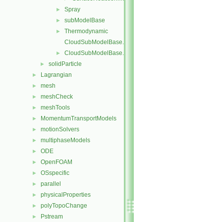
Spray
►
subModelBase
►
Thermodynamic
►
CloudSubModelBase.C
CloudSubModelBase.H
►
solidParticle
►
Lagrangian
►
mesh
►
meshCheck
►
meshTools
►
MomentumTransportModels
►
motionSolvers
►
multiphaseModels
►
ODE
►
OpenFOAM
►
OSspecific
►
parallel
►
physicalProperties
►
polyTopoChange
►
Pstream
►