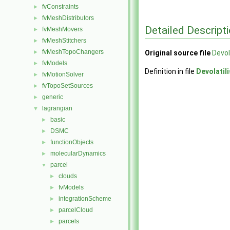
fvConstraints
►
fvMeshDistributors
►
Detailed Descript
fvMeshMovers
►
fvMeshStitchers
►
fvMeshTopoChangers
►
Original source file
Devol
fvModels
►
Definition in file
Devolatil
fvMotionSolver
►
fvTopoSetSources
►
generic
►
lagrangian
▼
basic
►
DSMC
►
functionObjects
►
molecularDynamics
►
parcel
▼
clouds
►
fvModels
►
integrationScheme
►
parcelCloud
►
parcels
►