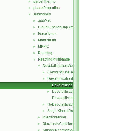
parcelThermo
►
phaseProperties
►
submodels
▼
addOns
►
CloudFunctionObjects
►
ForceTypes
►
Momentum
►
MPPIC
►
Reacting
►
ReactingMultiphase
▼
DevolatilisationModel
▼
ConstantRateDevolatilisation
►
DevolatilisationModel
▼
DevolatilisationModel.C
DevolatilisationModel.H
►
DevolatilisationModelNew.C
NoDevolatilisation
►
SingleKineticRateDevolatilisation
►
InjectionModel
►
StochasticCollision
►
SurfaceReactionModel
►