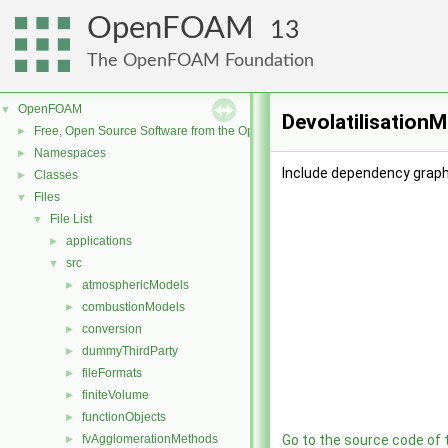
OpenFOAM
13
The OpenFOAM Foundation
OpenFOAM
▼
DevolatilisationM
Free, Open Source Software from the OpenFOAM Foundation
►
Namespaces
►
Include dependency graph 
Classes
►
Files
▼
File List
▼
applications
►
src
▼
atmosphericModels
►
combustionModels
►
conversion
►
dummyThirdParty
►
fileFormats
►
finiteVolume
►
functionObjects
►
fvAgglomerationMethods
Go to the source code of th
►