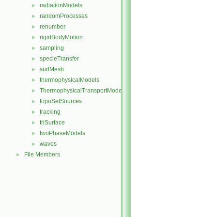
radiationModels
►
randomProcesses
►
renumber
►
rigidBodyMotion
►
sampling
►
specieTransfer
►
surfMesh
►
thermophysicalModels
►
ThermophysicalTransportModels
►
topoSetSources
►
tracking
►
triSurface
►
twoPhaseModels
►
waves
►
File Members
►