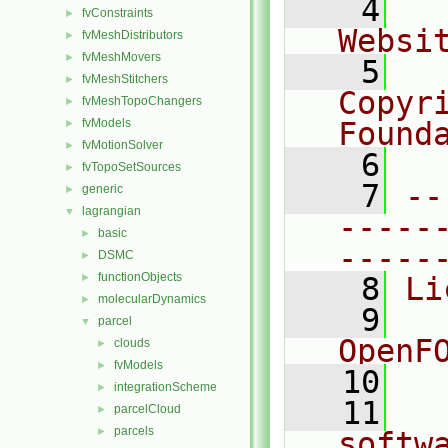
    4
  
fvConstraints
►
Websi
fvMeshDistributors
►
fvMeshMovers
►
    5
  
fvMeshStitchers
►
Copyr
fvMeshTopoChangers
►
fvModels
Found
►
fvMotionSolver
►
    6
  
fvTopoSetSources
►
    7
--
generic
►
lagrangian
▼
-----
basic
►
-----
DSMC
►
functionObjects
►
    8
Li
molecularDynamics
►
    9
  
parcel
▼
OpenF
clouds
►
fvModels
►
   10
integrationScheme
►
   11
  
parcelCloud
►
parcels
►
softw