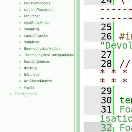
radiationModels
►
-----
randomProcesses
►
-----
renumber
►
rigidBodyMotion
►
   25
sampling
►
   26
#i
specieTransfer
►
surfMesh
"
Devo
►
thermophysicalModels
►
   27
ThermophysicalTransportModels
►
   28
//
topoSetSources
►
tracking
►
* * *
triSurface
►
* * *
twoPhaseModels
►
waves
►
   29
File Members
►
   30
te
   31
Fo
isati
   32
Fo