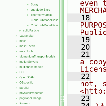
even 
Spray
►
MERCH
subModelBase
►
Thermodynamic
►
   18
  
CloudSubModelBase.C
PURPO
CloudSubModelBase.H
►
Publi
solidParticle
►
Lagrangian
►
   19
  
mesh
►
   20
meshCheck
►
meshTools
►
   21
  
MomentumTransportModels
►
a cop
motionSolvers
►
Licen
multiphaseModels
►
ODE
►
   22
  
OpenFOAM
►
not, s
OSspecific
►
parallel
►
<http
physicalProperties
►
   23
polyTopoChange
►
   24
\*
Pstream
►