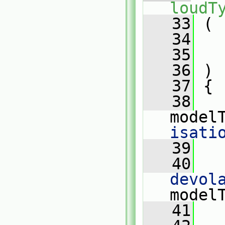
loudT
   33
 (
   34
   35
   36
 )
   37
 {
   38
model
isati
   39
   40
devol
model
   41