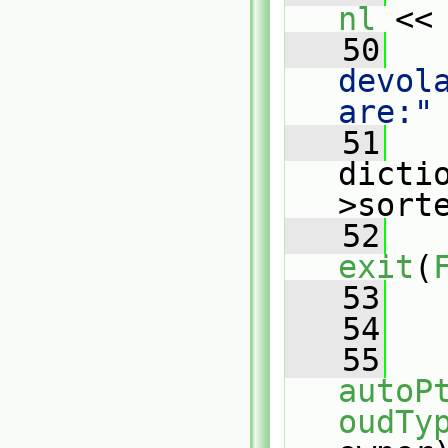
nl
 <<
   50
   
devol
are:"
   51
   
dicti
>sort
   52
exit
(
   53
   
   54
   55
autoP
oudTy