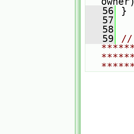
owner
   56
 }
   57
   58
   59
// 
*****
*****
*****