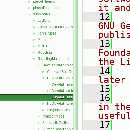
parcelThermo
►
it an
phaseProperties
►
   12
  
submodels
▼
addOns
►
GNU G
CloudFunctionObjects
►
publi
ForceTypes
►
Momentum
►
   13
  
MPPIC
►
Found
Reacting
►
the L
ReactingMultiphase
▼
DevolatilisationModel
▼
   14
  
ConstantRateDevolatilisation
►
later
DevolatilisationModel
▼
DevolatilisationModel.C
   15
DevolatilisationModel.H
►
   16
  
DevolatilisationModelNew.C
NoDevolatilisation
in the
►
SingleKineticRateDevolatilisation
►
usefu
InjectionModel
►
   17
  
StochasticCollision
►
SurfaceReactionModel
►