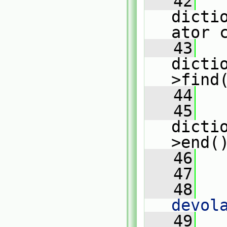
   42
dicti
ator 
   43
dicti
>find
   44
   45
dicti
>end(
   46
   
   47
   48
   
devol
   49