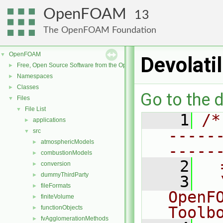
OpenFOAM
13
The OpenFOAM Foundation
OpenFOAM
▼
Devolati
Free, Open Source Software from the OpenFOAM Foundation
►
Namespaces
►
Classes
►
Go to the d
Files
▼
File List
▼
    1
/*
applications
►
-----
src
▼
atmosphericModels
►
-----
combustionModels
►
    2
  
conversion
►
dummyThirdParty
►
    3
  
fileFormats
►
OpenF
finiteVolume
►
Toolb
functionObjects
►
fvAgglomerationMethods
►