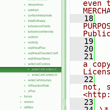
even 
streamlines
►
MERCH
subtract
►
surfaceInterpolate
►
   18
  
totalEnthalpy
►
PURPO
turbulenceFields
►
Publi
turbulenceIntensity
►
uniform
►
   19
  
vorticity
►
   20
wallHeatFlux
►
wallHeatTransferCoeff
►
   21
  
wallShearStress
►
a cop
writeCellCentres
▼
Licen
writeCellCentres.C
►
writeCellCentres.H
►
   22
  
writeCellVolumes
►
not, s
XiReactionRate
►
yPlus
►
<http
forces
►
   23
solvers
►
   24
\*
utilities
►