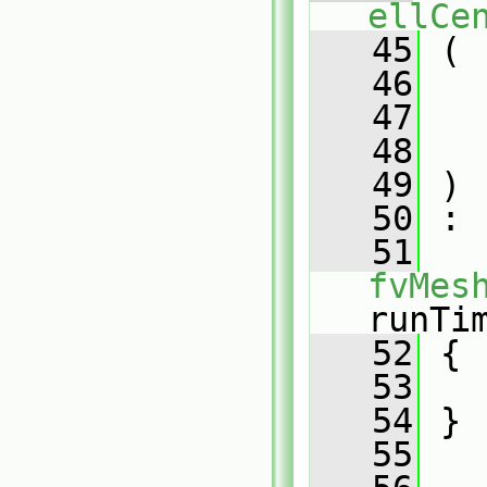
ellCe
   45
 (
   46
   47
   48
   49
 )
   50
 :
   51
fvMes
runTi
   52
 {
   53
   54
 }
   55