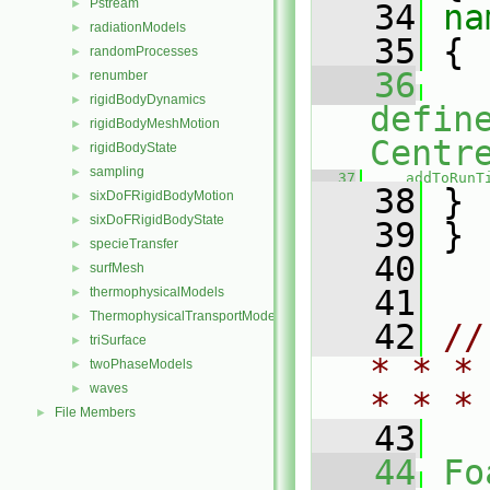
Pstream
►
   34
na
radiationModels
►
   35
 {
randomProcesses
►
   36
renumber
►
rigidBodyDynamics
►
defin
rigidBodyMeshMotion
►
Centr
rigidBodyState
►
sampling
►
   37
addToRunT
   38
 }
sixDoFRigidBodyMotion
►
sixDoFRigidBodyState
►
   39
 }
specieTransfer
►
   40
surfMesh
►
   41
thermophysicalModels
►
ThermophysicalTransportModels
►
   42
//
triSurface
►
* * *
twoPhaseModels
►
waves
►
* * *
File Members
►
   43
   44
Fo