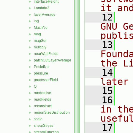
interfaceHeight
►
it an
Lambda2
►
   12
  
layerAverage
►
log
►
GNU G
MachNo
►
publi
mag
►
magSqr
►
   13
  
multiply
►
Found
nearWallFields
►
the L
patchCutLayerAverage
►
PecletNo
►
   14
  
pressure
►
later
processorField
►
Q
►
   15
randomise
►
   16
  
readFields
►
reconstruct
in the
►
regionSizeDistribution
►
usefu
scale
►
   17
  
shearStress
►
streamFunction
►