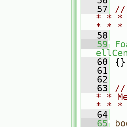
   56
   57
//
* * *
* * *
   58
   59
Fo
ellCe
   60
 {}
   61
   62
   63
//
* * M
* * *
   64
   65
bo