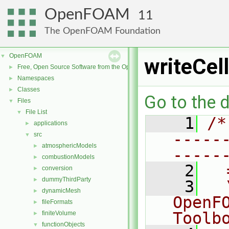
OpenFOAM
11
The OpenFOAM Foundation
OpenFOAM
▼
writeCel
Free, Open Source Software from the OpenFOAM Foundation
►
Namespaces
►
Classes
►
Go to the d
Files
▼
File List
▼
    1
/*
applications
►
-----
src
▼
atmosphericModels
►
-----
combustionModels
►
    2
  
conversion
►
dummyThirdParty
►
    3
  
dynamicMesh
►
OpenF
fileFormats
►
Toolb
finiteVolume
►
functionObjects
▼