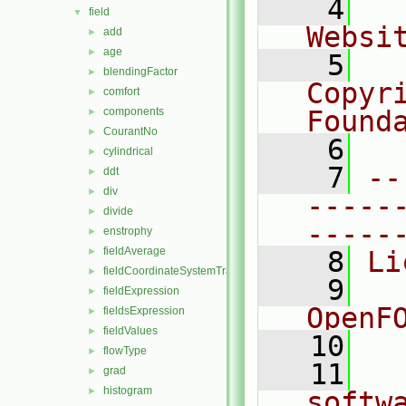
    4
  
field
▼
Websi
add
►
age
►
    5
  
blendingFactor
►
Copyr
comfort
►
components
Found
►
CourantNo
►
    6
  
cylindrical
►
    7
--
ddt
►
div
►
-----
divide
►
-----
enstrophy
►
fieldAverage
►
    8
Li
fieldCoordinateSystemTransform
►
    9
  
fieldExpression
►
OpenF
fieldsExpression
►
fieldValues
►
   10
flowType
►
   11
  
grad
►
histogram
►
softw