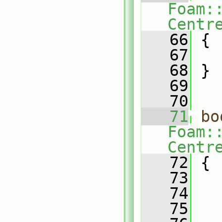
Foam:
Centr
   66
 {
   67
   68
 }
   69
   70
   71
bo
Foam:
Centr
   72
 {
   73
   74
   
   75