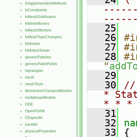
fvAgglomerationMethods
►
-----
fvConstraints
►
-----
fvMeshDistributors
►
fvMeshMovers
►
   25
fvMeshStitchers
►
   26
#i
fvMeshTopoChangers
►
fvModels
   27
#i
►
fvMotionSolver
►
   28
#i
genericPatches
►
"
addT
genericPatchFields
►
lagrangian
►
   29
mesh
►
   30
//
meshTools
►
MomentumTransportModels
►
* Sta
multiphaseModels
►
* * *
ODE
►
   31
OpenFOAM
►
OSspecific
►
   32
na
parallel
►
   33
 {
physicalProperties
►