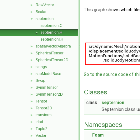
RowVector
►
This graph shows which files d
Scalar
►
septernion
▼
septernion.C
septernion.H
►
septernionI.H
spatialVectorAlgebra
►
SphericalTensor
►
SphericalTensor2D
►
strings
►
subModelBase
►
Go to the source code of this
Swap
►
SymmTensor
►
Classes
SymmTensor2D
►
Tensor
►
class
septernion
Tensor2D
►
Septernion class u
transform
►
triad
►
Namespaces
Tuple2
►
Foam
Vector
►