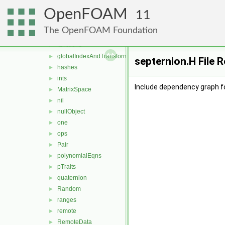
complex
►
OpenFOAM
contiguous
►
11
DiagTensor
►
The OpenFOAM Foundation
direction
►
functions
►
globalIndexAndTransform
►
septernion.H File 
hashes
►
ints
►
Include dependency graph fo
MatrixSpace
►
nil
►
nullObject
►
one
►
ops
►
Pair
►
polynomialEqns
►
pTraits
►
quaternion
►
Random
►
ranges
►
remote
►
RemoteData
►