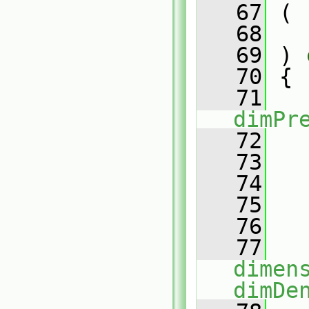
   67
 (
   68
   69
 )
 
   70
{
   71
dimPr
   72
   
   73
   74
   
   75
   76
   
   77
dimen
dimDe