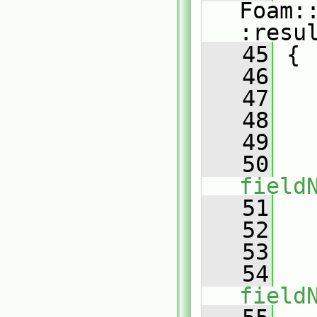
Foam:
:resu
   45
{
   46
   
   47
   48
   49
   
   50
   
field
   51
   
   52
   53
   
   54
   
field