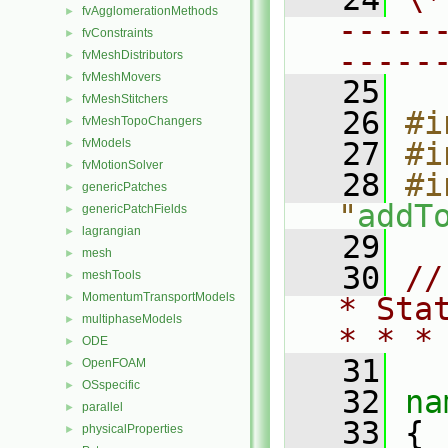
fvAgglomerationMethods
►
-----
fvConstraints
►
-----
fvMeshDistributors
►
fvMeshMovers
►
   25
fvMeshStitchers
►
   26
#i
fvMeshTopoChangers
►
fvModels
   27
#i
►
fvMotionSolver
►
   28
#i
genericPatches
►
"
addT
genericPatchFields
►
lagrangian
►
   29
mesh
►
   30
//
meshTools
►
MomentumTransportModels
►
* Sta
multiphaseModels
►
* * *
ODE
►
   31
OpenFOAM
►
OSspecific
►
   32
na
parallel
►
   33
 {
physicalProperties
►