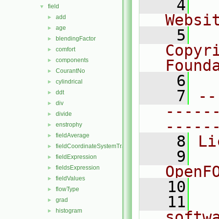
    4
  
field
▼
Websi
add
►
age
►
    5
  
blendingFactor
►
Copyr
comfort
►
components
Found
►
CourantNo
►
    6
  
cylindrical
►
    7
--
ddt
►
div
►
-----
divide
►
-----
enstrophy
►
fieldAverage
►
    8
Li
fieldCoordinateSystemTransform
►
    9
  
fieldExpression
►
OpenF
fieldsExpression
►
fieldValues
►
   10
flowType
►
   11
  
grad
►
histogram
►
softw