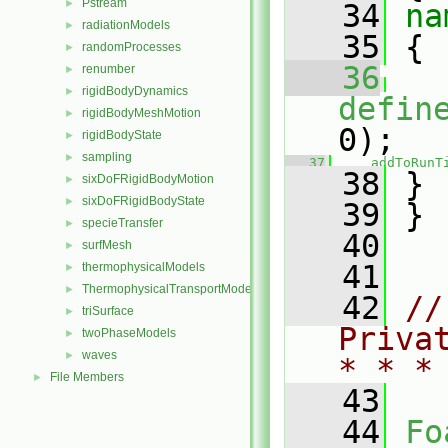
Pstream
►
   34
na
radiationModels
►
   35
 {
randomProcesses
►
   36
renumber
►
rigidBodyDynamics
►
defin
rigidBodyMeshMotion
►
0);
rigidBodyState
►
sampling
►
   37
addToRunT
   38
 }
sixDoFRigidBodyMotion
►
sixDoFRigidBodyState
►
   39
 }
specieTransfer
►
   40
surfMesh
►
   41
thermophysicalModels
►
ThermophysicalTransportModels
►
   42
//
triSurface
►
Priva
twoPhaseModels
►
waves
►
* * *
File Members
►
   43
   44
Fo