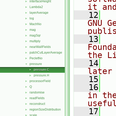
interfaceHeight
►
it an
Lambda2
►
   12
  
layerAverage
►
log
►
GNU G
MachNo
►
publi
mag
►
magSqr
►
   13
  
multiply
►
Found
nearWallFields
►
the L
patchCutLayerAverage
►
PecletNo
►
   14
  
pressure
▼
later
pressure.C
►
pressure.H
►
   15
processorField
►
   16
  
Q
►
randomise
in the
►
readFields
►
usefu
reconstruct
►
   17
  
regionSizeDistribution
►
scale
►