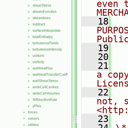
even 
shearStress
►
MERCH
streamFunction
►
streamlines
►
   18
  
subtract
►
PURPO
surfaceInterpolate
►
Publi
totalEnthalpy
►
turbulenceFields
►
   19
  
turbulenceIntensity
►
   20
uniform
►
vorticity
►
   21
  
wallHeatFlux
►
a cop
wallHeatTransferCoeff
►
Licen
wallShearStress
►
writeCellCentres
►
   22
  
writeCellVolumes
►
not, s
XiReactionRate
►
yPlus
►
<http
forces
►
   23
solvers
►
   24
\*
utilities
►