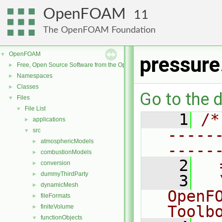
OpenFOAM
11
The OpenFOAM Foundation
OpenFOAM
▼
pressure
Free, Open Source Software from the OpenFOAM Foundation
►
Namespaces
►
Classes
►
Go to the d
Files
▼
File List
▼
    1
/*
applications
►
-----
src
▼
atmosphericModels
►
-----
combustionModels
►
    2
  
conversion
►
dummyThirdParty
►
    3
  
dynamicMesh
►
OpenF
fileFormats
►
Toolb
finiteVolume
►
functionObjects
▼