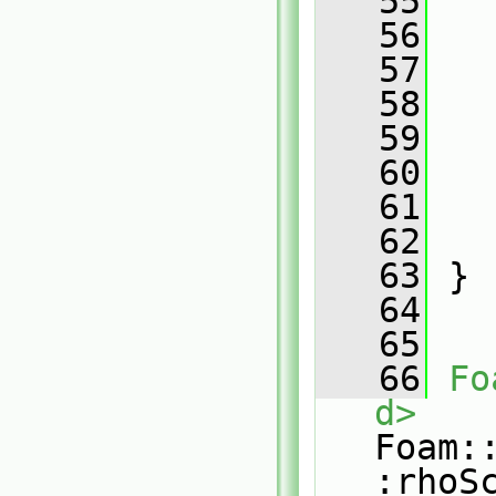
   55
   
   56
   57
   58
   
   59
   
   60
   
   61
   62
   63
 }
   64
   65
   66
Fo
d>
Foam:
:rhoS