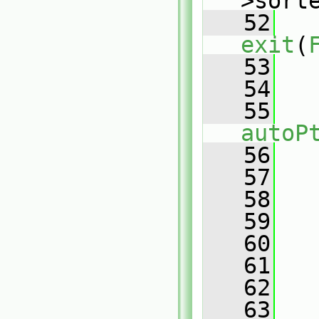
>sort
   52
exit
(
   53
   
   54
   55
autoP
   56
   
   57
   
   58
   
   59
   60
   
   61
   
   62
   63
   