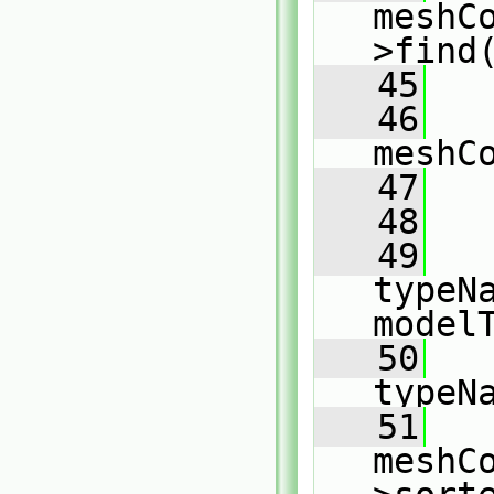
meshC
>find
   45
   46
meshC
   47
   
   48
   49
   
typeN
model
   50
   
typeN
   51
   
meshC