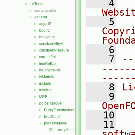
    4
  
cfdTools
▼
Websi
compressible
►
general
▼
    5
  
adjustPhi
►
Copyr
bound
►
buoyancy
Found
►
constrainHbyA
►
    6
  
constrainPressure
►
    7
--
correctPhi
►
findRefCell
►
-----
fvConstraints
►
-----
fvModels
►
include
►
    8
Li
levelSet
►
    9
  
MRF
►
OpenF
porosityModel
▼
DarcyForchheimer
►
   10
fixedCoeff
►
   11
  
porosityModel
▼
IOporosityModelList.C
softw