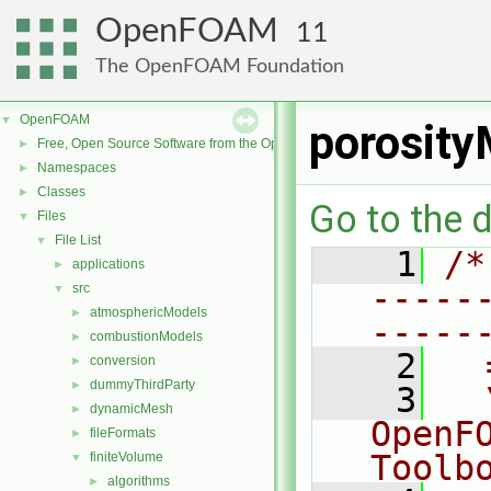
OpenFOAM
11
The OpenFOAM Foundation
OpenFOAM
▼
porosit
Free, Open Source Software from the OpenFOAM Foundation
►
Namespaces
►
Classes
►
Go to the d
Files
▼
File List
▼
    1
/*
applications
►
-----
src
▼
atmosphericModels
►
-----
combustionModels
►
    2
  
conversion
►
dummyThirdParty
►
    3
  
dynamicMesh
►
OpenF
fileFormats
►
Toolb
finiteVolume
▼
algorithms
►