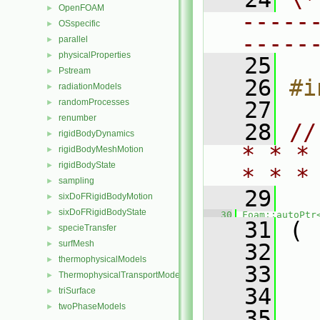
OpenFOAM
►
-----
OSspecific
►
-----
parallel
►
physicalProperties
►
   25
Pstream
►
   26
#i
radiationModels
►
randomProcesses
   27
►
renumber
►
   28
//
rigidBodyDynamics
►
* * *
rigidBodyMeshMotion
►
rigidBodyState
►
* * *
sampling
►
   29
sixDoFRigidBodyMotion
►
sixDoFRigidBodyState
►
   30
Foam::autoPtr
   31
 (
specieTransfer
►
surfMesh
►
   32
thermophysicalModels
►
   33
ThermophysicalTransportModels
►
   34
triSurface
►
twoPhaseModels
►
   35