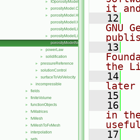
IOporosityModelList.H
►
it an
porosityModel.C
►
   12
  
porosityModel.H
►
porosityModelI.H
GNU G
porosityModelList.C
publi
porosityModelList.H
►
porosityModelNew.C
   13
  
powerLaw
►
Found
solidification
►
the L
pressureReference
►
solutionControl
►
   14
  
surfaceToVolVelocity
►
later
incompressible
►
fields
►
   15
finiteVolume
►
   16
  
functionObjects
►
fvMatrices
in the
►
fvMesh
►
usefu
fvMeshToFvMesh
►
   17
  
interpolation
►
sets
►