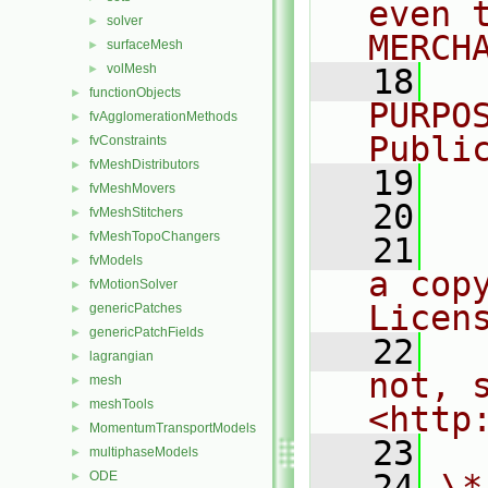
even 
solver
►
MERCH
surfaceMesh
►
volMesh
►
   18
  
functionObjects
►
PURPO
fvAgglomerationMethods
►
Publi
fvConstraints
►
fvMeshDistributors
►
   19
  
fvMeshMovers
►
   20
fvMeshStitchers
►
fvMeshTopoChangers
►
   21
  
fvModels
►
a cop
fvMotionSolver
►
Licen
genericPatches
►
genericPatchFields
►
   22
  
lagrangian
►
not, s
mesh
►
meshTools
►
<http
MomentumTransportModels
►
   23
multiphaseModels
►
   24
\*
ODE
►