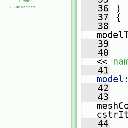
waves
►
   36
 )
File Members
►
   37
 {
   38
model
   39
   40
<< 
na
   41
   
model
   42
   43
meshC
cstrI
   44