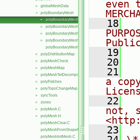
even 
globalMeshData
►
MERCH
polyBoundaryMesh
▼
polyBoundaryMesh.C
►
   18
  
polyBoundaryMesh.H
►
PURPO
polyBoundaryMeshEntries.C
►
Publi
polyBoundaryMeshEntries.H
►
polyBoundaryMeshTemplates.C
   19
  
polyDistributionMap
►
   20
polyMeshCheck
►
polyMeshMap
►
   21
  
polyMeshTetDecomposition
►
a cop
polyPatches
►
Licen
polyTopoChangeMap
►
syncTools
►
   22
  
zones
►
not, s
polyMesh.C
►
polyMesh.H
►
<http
polyMeshClear.C
   23
polyMeshFromShapeMesh.C
   24
\*
polyMeshInitMesh.C