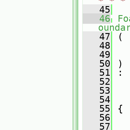
* * *
   45
   46
Fo
ounda
   47
 (
   48
   49
   50
 )
   51
 :
   52
   53
   54
   
   55
 {
   56
   57
   