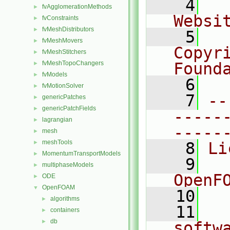
    4
  
fvAgglomerationMethods
►
Websi
fvConstraints
►
fvMeshDistributors
►
    5
  
fvMeshMovers
►
Copyr
fvMeshStitchers
►
fvMeshTopoChangers
Found
►
fvModels
►
    6
  
fvMotionSolver
►
    7
--
genericPatches
►
genericPatchFields
►
-----
lagrangian
►
-----
mesh
►
meshTools
►
    8
Li
MomentumTransportModels
►
    9
  
multiphaseModels
►
OpenF
ODE
►
OpenFOAM
▼
   10
algorithms
►
   11
  
containers
►
db
►
softw