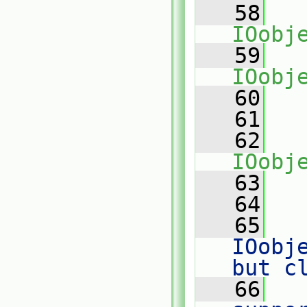
   58
IOobj
   59
   
IOobj
   60
   
   61
   
   62
IOobj
   63
   
   64
   65
   
IOobj
but c
   66
   