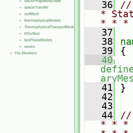
sixDoFRigidBodyState
►
   36
//
specieTransfer
►
* Sta
surfMesh
►
* * *
thermophysicalModels
►
ThermophysicalTransportModels
►
   37
triSurface
►
   38
na
twoPhaseModels
►
waves
►
   39
 {
File Members
►
   40
defin
aryMe
   41
 }
   42
   43
   44
//
* * *