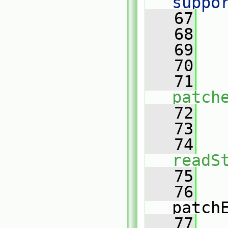
suppo
   67
   
   68
   
   69
   70
   71
patch
   72
   73
   74
readS
   75
   76
patch
   77