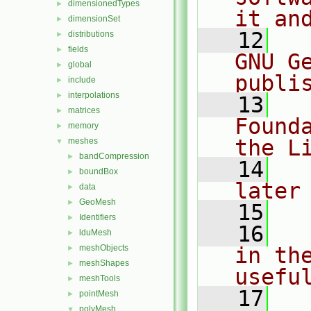
dimensionedTypes
►
it an
dimensionSet
►
   12
  
distributions
►
fields
►
GNU G
global
►
publi
include
►
interpolations
►
   13
  
matrices
►
Found
memory
►
the L
meshes
▼
bandCompression
►
   14
  
boundBox
►
later
data
►
GeoMesh
►
   15
Identifiers
►
   16
  
lduMesh
►
meshObjects
in the
►
meshShapes
►
usefu
meshTools
►
   17
  
pointMesh
►
polyMesh
▼