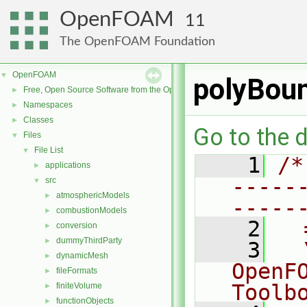
OpenFOAM
11
The OpenFOAM Foundation
OpenFOAM
▼
polyBou
Free, Open Source Software from the OpenFOAM Foundation
►
Namespaces
►
Classes
►
Go to the d
Files
▼
File List
▼
    1
/*
applications
►
-----
src
▼
atmosphericModels
►
-----
combustionModels
►
    2
  
conversion
►
dummyThirdParty
►
    3
  
dynamicMesh
►
OpenF
fileFormats
►
Toolb
finiteVolume
►
functionObjects
►