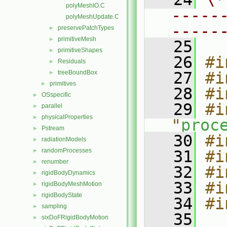
polyMeshIO.C
-----
polyMeshUpdate.C
-----
preservePatchTypes
►
primitiveMesh
►
   25
primitiveShapes
►
   26
#i
Residuals
►
treeBoundBox
   27
#i
►
primitives
►
   28
#i
OSspecific
►
   29
#i
parallel
►
physicalProperties
►
"
proc
Pstream
►
   30
#i
radiationModels
►
randomProcesses
►
   31
#i
renumber
►
   32
#i
rigidBodyDynamics
►
   33
#i
rigidBodyMeshMotion
►
rigidBodyState
►
   34
#i
sampling
►
   35
sixDoFRigidBodyMotion
►