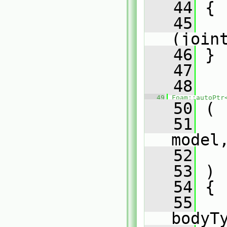
   44
 {
   45
(join
   46
 }
   47
   48
   49
Foam::autoPtr
   50
 (
   51
model
   52
   53
 )
   54
 {
   55
bodyT