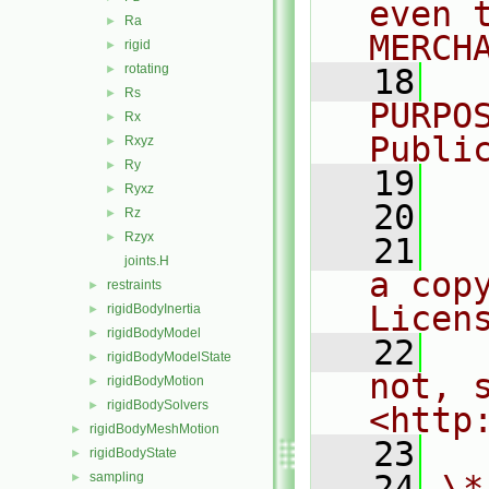
even 
Ra
►
MERCH
rigid
►
rotating
►
   18
  
Rs
►
PURPO
Rx
►
Publi
Rxyz
►
Ry
►
   19
  
Ryxz
►
   20
Rz
►
Rzyx
►
   21
  
joints.H
a cop
restraints
►
Licen
rigidBodyInertia
►
rigidBodyModel
►
   22
  
rigidBodyModelState
►
not, s
rigidBodyMotion
►
rigidBodySolvers
►
<http
rigidBodyMeshMotion
►
   23
rigidBodyState
►
   24
\*
sampling
►