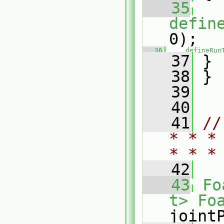
   35
defin
0);
   36
defineRun
   37
 }
   38
 }
   39
   40
   41
//
* * *
* * *
   42
   43
Fo
t>
Fo
joint