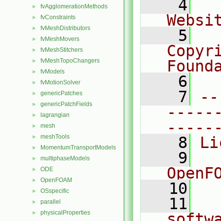
    4
  
fvAgglomerationMethods
►
Websi
fvConstraints
►
fvMeshDistributors
►
    5
  
fvMeshMovers
►
Copyr
fvMeshStitchers
►
fvMeshTopoChangers
Found
►
fvModels
►
    6
  
fvMotionSolver
►
    7
--
genericPatches
►
genericPatchFields
►
-----
lagrangian
►
-----
mesh
►
meshTools
►
    8
Li
MomentumTransportModels
►
    9
  
multiphaseModels
►
OpenF
ODE
►
OpenFOAM
►
   10
OSspecific
►
   11
  
parallel
►
physicalProperties
►
softw