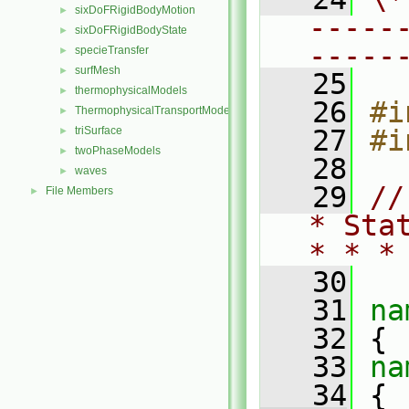
sixDoFRigidBodyMotion
►
-----
sixDoFRigidBodyState
►
-----
specieTransfer
►
surfMesh
►
   25
thermophysicalModels
►
   26
#i
ThermophysicalTransportModels
►
triSurface
   27
#i
►
twoPhaseModels
►
   28
waves
►
   29
//
File Members
►
* Sta
* * *
   30
   31
na
   32
 {
   33
na
   34
 {