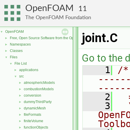
OpenFOAM
11
The OpenFOAM Foundation
OpenFOAM
▼
joint.C
Free, Open Source Software from the OpenFOAM Foundation
►
Namespaces
►
Classes
►
Go to the d
Files
▼
File List
▼
    1
/*
applications
►
-----
src
▼
atmosphericModels
►
-----
combustionModels
►
    2
  
conversion
►
dummyThirdParty
►
    3
  
dynamicMesh
►
OpenF
fileFormats
►
Toolb
finiteVolume
►
functionObjects
►