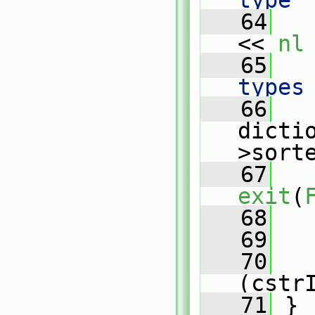
type 
   64
   
<< 
nl
   65
   
types
   66
   
dicti
>sort
   67
exit
(
   68
   
   69
   70
(cstr
   71
 }