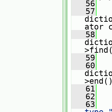
   56
   57
dicti
ator 
   58
dicti
>find
   59
   60
dicti
>end(
   61
   
   62
   63
   