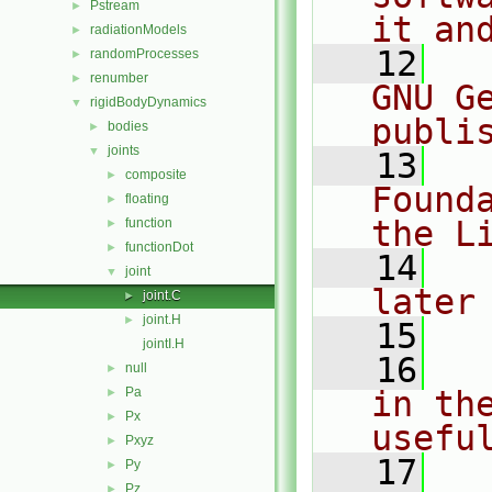
Pstream
►
it an
radiationModels
►
   12
  
randomProcesses
►
renumber
►
GNU G
rigidBodyDynamics
▼
publi
bodies
►
joints
▼
   13
  
composite
►
Found
floating
►
the L
function
►
functionDot
►
   14
  
joint
▼
later
joint.C
►
joint.H
►
   15
jointI.H
   16
  
null
►
Pa
in the
►
Px
►
usefu
Pxyz
►
   17
  
Py
►
Pz
►