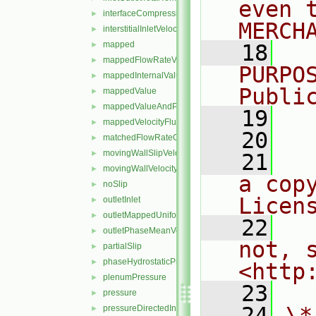
even 
interfaceCompression
►
MERCH
interstitialInletVelocity
►
mapped
►
   18
  
mappedFlowRateVelocity
►
PURPO
mappedInternalValue
►
Publi
mappedValue
►
mappedValueAndPatchInternalValue
►
   19
  
mappedVelocityFlux
►
   20
matchedFlowRateOutletVelocity
►
movingWallSlipVelocity
►
   21
  
movingWallVelocity
►
a cop
noSlip
►
Licen
outletInlet
►
outletMappedUniformInlet
►
   22
  
outletPhaseMeanVelocity
►
not, s
partialSlip
►
phaseHydrostaticPressure
►
<http
plenumPressure
►
   23
pressure
►
   24
\*
pressureDirectedInletOutletVelocity
►