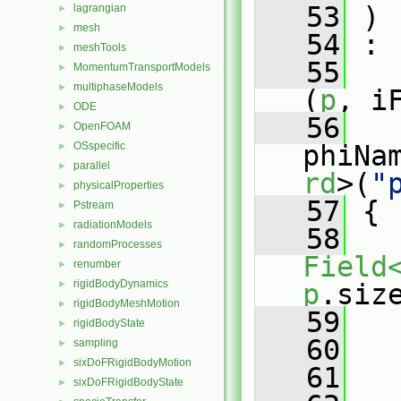
   53
 )
lagrangian
►
mesh
►
   54
 :
meshTools
►
   55
MomentumTransportModels
►
multiphaseModels
►
(
p
, i
ODE
►
   56
OpenFOAM
►
OSspecific
phiNa
►
parallel
►
rd
>(
"
physicalProperties
►
   57
 {
Pstream
►
radiationModels
►
   58
   
randomProcesses
►
Field
renumber
►
rigidBodyDynamics
►
p
.siz
rigidBodyMeshMotion
►
   59
rigidBodyState
►
   60
sampling
►
sixDoFRigidBodyMotion
►
   61
   
sixDoFRigidBodyState
►