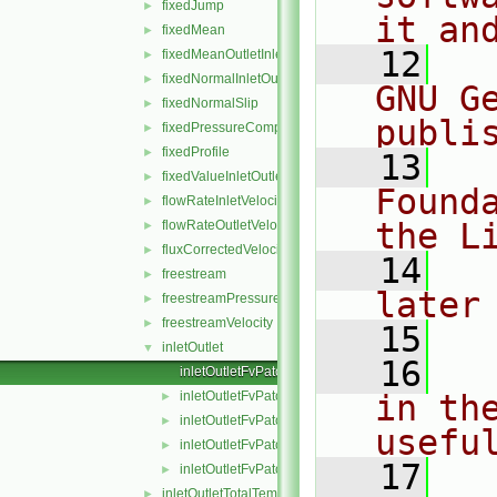
fixedJump
►
it an
fixedMean
►
   12
  
fixedMeanOutletInlet
►
fixedNormalInletOutletVelocity
►
GNU G
fixedNormalSlip
►
publi
fixedPressureCompressibleDensity
►
fixedProfile
►
   13
  
fixedValueInletOutlet
►
Found
flowRateInletVelocity
►
the L
flowRateOutletVelocity
►
fluxCorrectedVelocity
►
   14
  
freestream
►
later
freestreamPressure
►
freestreamVelocity
►
   15
inletOutlet
▼
   16
  
inletOutletFvPatchField.C
inletOutletFvPatchField.H
in the
►
inletOutletFvPatchFields.C
►
usefu
inletOutletFvPatchFields.H
►
   17
  
inletOutletFvPatchFieldsFwd.H
►
inletOutletTotalTemperature
►