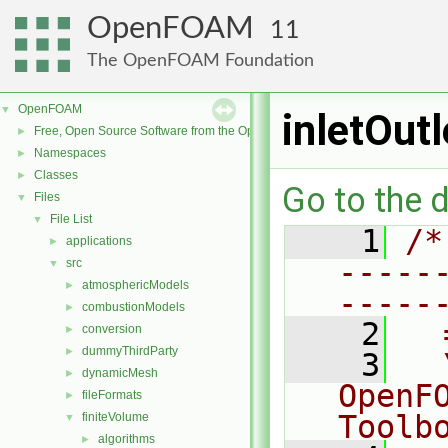
OpenFOAM
11
The OpenFOAM Foundation
OpenFOAM
▼
inletOut
Free, Open Source Software from the OpenFOAM Foundation
►
Namespaces
►
Classes
►
Go to the d
Files
▼
File List
▼
    1
/*
applications
►
-----
src
▼
atmosphericModels
►
-----
combustionModels
►
    2
  
conversion
►
dummyThirdParty
►
    3
  
dynamicMesh
►
OpenF
fileFormats
►
Toolb
finiteVolume
▼
algorithms
►