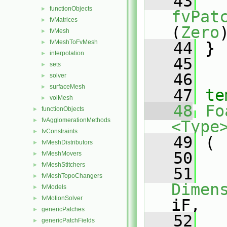
   43
functionObjects
►
fvPat
fvMatrices
►
(
Zero
fvMesh
►
fvMeshToFvMesh
►
   44
 }
interpolation
►
   45
sets
►
   46
solver
►
surfaceMesh
►
   47
te
volMesh
►
   48
Fo
functionObjects
►
fvAgglomerationMethods
►
<Type
fvConstraints
►
   49
 (
fvMeshDistributors
►
   50
fvMeshMovers
►
fvMeshStitchers
►
   51
fvMeshTopoChangers
►
Dimen
fvModels
►
fvMotionSolver
►
iF,
genericPatches
►
   52
genericPatchFields
►