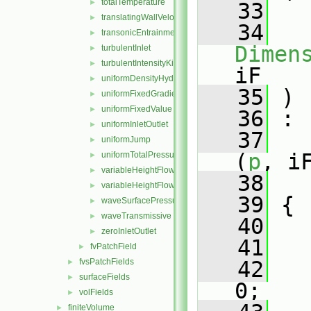
totalTemperature
►
   33
translatingWallVelocity
►
   34
transonicEntrainmentPressure
►
Dimen
turbulentInlet
►
turbulentIntensityKineticEnergyInlet
►
iF
uniformDensityHydrostaticPressure
►
   35
 )
uniformFixedGradient
►
uniformFixedValue
►
   36
 :
uniformInletOutlet
►
   37
uniformJump
►
(
p
, i
uniformTotalPressure
►
variableHeightFlowRate
►
   38
   
variableHeightFlowRateInletVelocity
►
   39
 {
waveSurfacePressure
►
waveTransmissive
►
   40
   
zeroInletOutlet
►
   41
   
fvPatchField
►
fvsPatchFields
   42
   
►
surfaceFields
►
0;
volFields
►
finiteVolume
►