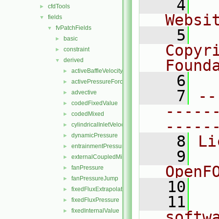
    4
  
cfdTools
►
Websi
fields
▼
fvPatchFields
▼
    5
  
basic
►
Copyr
constraint
►
derived
Found
▼
activeBaffleVelocity
►
    6
  
activePressureForceBaffleVelocity
►
    7
--
advective
►
codedFixedValue
►
-----
codedMixed
►
-----
cylindricalInletVelocity
►
dynamicPressure
►
    8
Li
entrainmentPressure
►
    9
  
externalCoupledMixed
►
OpenF
fanPressure
►
fanPressureJump
►
   10
fixedFluxExtrapolatedPressure
►
   11
  
fixedFluxPressure
►
fixedInternalValue
►
softw