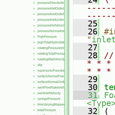
pressureDirectedInletVelocity
►
-----
pressureInletOutletParSlipVelocity
►
-----
pressureInletOutletVelocity
►
pressureInletUniformVelocity
►
   25
pressureInletVelocity
►
   26
#i
pressureNormalInletOutletVelocity
►
PrghPressure
"
inle
►
prghTotalHydrostaticPressure
►
   27
rotatingPressureInletOutletVelocity
►
   28
//
rotatingTotalPressure
►
rotatingWallVelocity
►
* * *
slip
►
* * *
supersonicFreestream
►
surfaceNormalFixedValue
►
   29
surfaceNormalUniformFixedValue
►
   30
te
swirlFlowRateInletVelocity
►
   31
Fo
swirlInletVelocity
►
syringePressure
►
<Type
timeVaryingMappedFixedValue
►
   32
 (
totalPressure
►