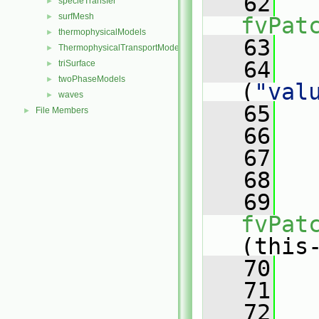
   62
specieTransfer
►
surfMesh
►
fvPat
thermophysicalModels
►
   63
   
ThermophysicalTransportModels
►
   64
triSurface
►
twoPhaseModels
►
(
"val
waves
►
   65
   
File Members
►
   66
   
   67
   68
   
   69
fvPat
(this
   70
   
   71
   72
   