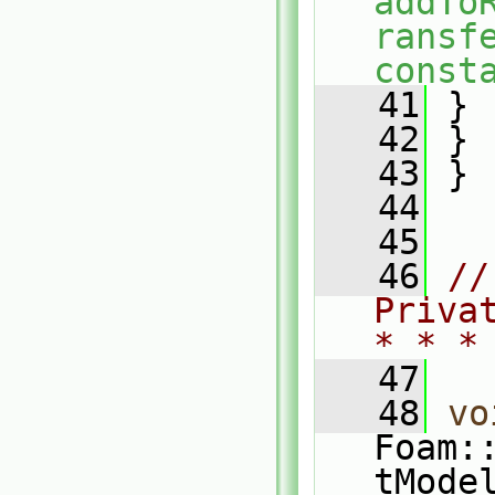
addTo
ransf
const
   41
 }
   42
 }
   43
 }
   44
   45
   46
//
Priva
* * *
   47
   48
vo
Foam:
tMode