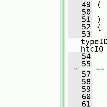
   49
 (
   50
   51
 )
   52
 {
   53
typeI
htcIO
   54
   
   55
   56
mesh_
   57
   58
   59
   60
   
   61