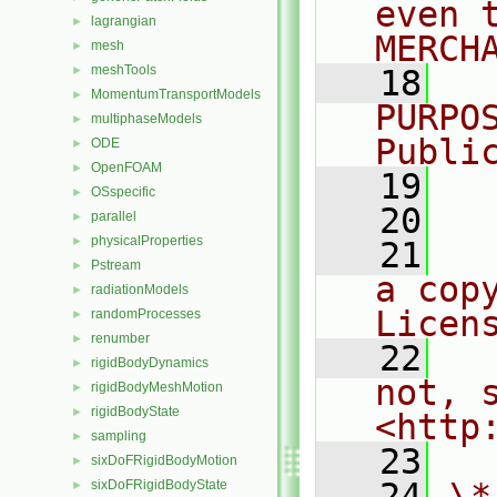
even 
lagrangian
►
MERCH
mesh
►
meshTools
►
   18
  
MomentumTransportModels
►
PURPO
multiphaseModels
►
Publi
ODE
►
OpenFOAM
►
   19
  
OSspecific
►
   20
parallel
►
physicalProperties
►
   21
  
Pstream
►
a cop
radiationModels
►
Licen
randomProcesses
►
renumber
►
   22
  
rigidBodyDynamics
►
not, s
rigidBodyMeshMotion
►
rigidBodyState
►
<http
sampling
►
   23
sixDoFRigidBodyMotion
►
   24
\*
sixDoFRigidBodyState
►