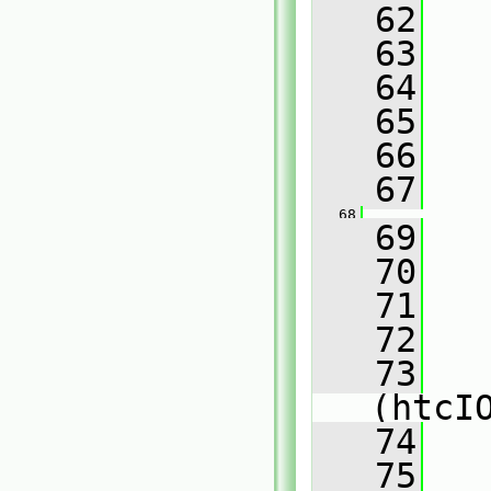
   62
   63
   
   64
   
   65
   66
   
   67
   68
   69
   70
   
   71
   
   72
   
   73
(htcI
   74
   
   75