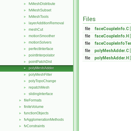
fvMeshDistribute
►
fvMeshSubset
►
fvMeshTools
►
Files
layerAdditionRemoval
►
file
faceCoupleInfo.C
meshCut
►
file
faceCoupleInfo.H
motionSmoother
►
motionSolvers
►
file
faceCoupleInfoTe
perfectInterface
►
file
polyMeshAdder.C
pointInterpolator
►
file
polyMeshAdder.H
pointPatchDist
►
polyMeshAdder
►
polyMeshFilter
►
polyTopoChange
►
repatchMesh
►
slidingInterface
►
fileFormats
►
finiteVolume
►
functionObjects
►
fvAgglomerationMethods
►
fvConstraints
►