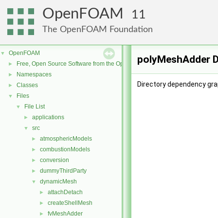
OpenFOAM
11
The OpenFOAM Foundation
OpenFOAM
▼
polyMeshAdder D
Free, Open Source Software from the OpenFOAM Foundation
►
Namespaces
►
Directory dependency gra
Classes
►
Files
▼
File List
▼
applications
►
src
▼
atmosphericModels
►
combustionModels
►
conversion
►
dummyThirdParty
►
dynamicMesh
▼
attachDetach
►
createShellMesh
►
fvMeshAdder
►