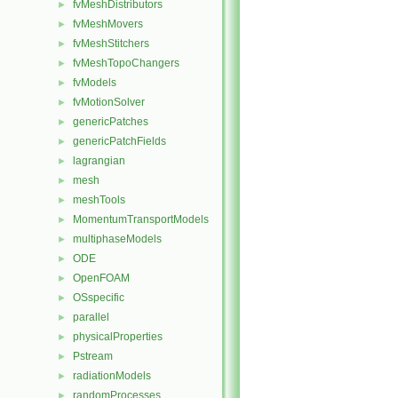
fvMeshDistributors
►
fvMeshMovers
►
fvMeshStitchers
►
fvMeshTopoChangers
►
fvModels
►
fvMotionSolver
►
genericPatches
►
genericPatchFields
►
lagrangian
►
mesh
►
meshTools
►
MomentumTransportModels
►
multiphaseModels
►
ODE
►
OpenFOAM
►
OSspecific
►
parallel
►
physicalProperties
►
Pstream
►
radiationModels
►
randomProcesses
►