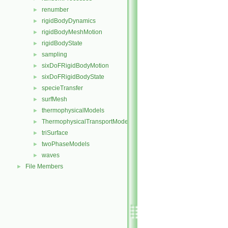
renumber
►
rigidBodyDynamics
►
rigidBodyMeshMotion
►
rigidBodyState
►
sampling
►
sixDoFRigidBodyMotion
►
sixDoFRigidBodyState
►
specieTransfer
►
surfMesh
►
thermophysicalModels
►
ThermophysicalTransportModels
►
triSurface
►
twoPhaseModels
►
waves
►
File Members
►