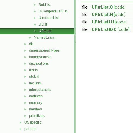
SubList
►
file
UPtrList.C
[code]
UCompactListList
►
file
UPtrList.H
[code]
UIndirectList
►
file
UPtrListI.H
[code]
UList
►
file
UPtrListIO.C
[code]
UPtrList
►
NamedEnum
►
db
►
dimensionedTypes
►
dimensionSet
►
distributions
►
fields
►
global
►
include
►
interpolations
►
matrices
►
memory
►
meshes
►
primitives
►
OSspecific
►
parallel
►