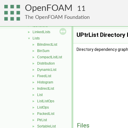
containers
▼
OpenFOAM
Circulators
►
11
Dictionaries
►
The OpenFOAM Foundation
HashTables
►
Identifiers
►
LinkedLists
►
UPtrList Directory
Lists
▼
BiIndirectList
►
Directory dependency graph 
BinSum
►
CompactListList
►
Distribution
►
DynamicList
►
FixedList
►
Histogram
►
IndirectList
►
List
►
ListListOps
►
ListOps
►
PackedList
►
PtrList
►
Files
SortableList
►