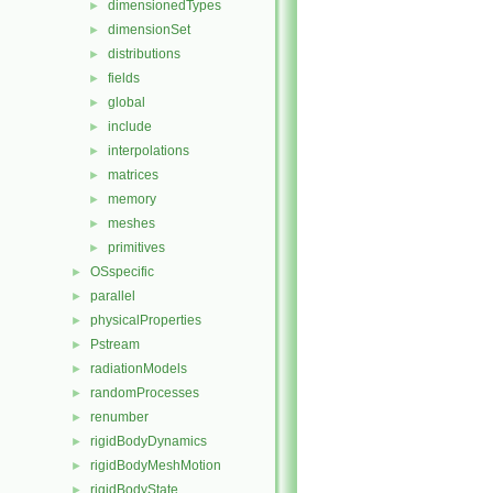
dimensionedTypes
►
dimensionSet
►
distributions
►
fields
►
global
►
include
►
interpolations
►
matrices
►
memory
►
meshes
►
primitives
►
OSspecific
►
parallel
►
physicalProperties
►
Pstream
►
radiationModels
►
randomProcesses
►
renumber
►
rigidBodyDynamics
►
rigidBodyMeshMotion
►
rigidBodyState
►