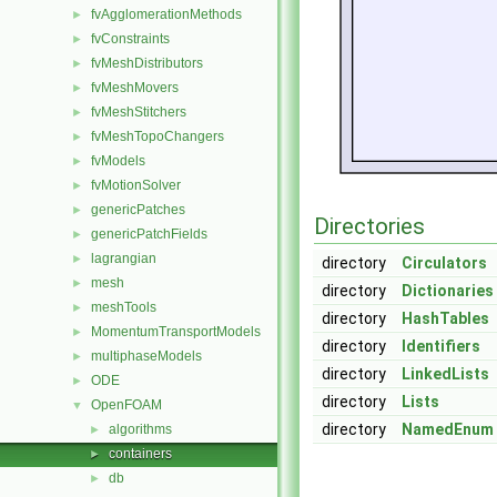
fvAgglomerationMethods
►
fvConstraints
►
fvMeshDistributors
►
fvMeshMovers
►
fvMeshStitchers
►
fvMeshTopoChangers
►
fvModels
►
fvMotionSolver
►
genericPatches
►
Directories
genericPatchFields
►
lagrangian
►
directory
Circulators
mesh
►
directory
Dictionaries
meshTools
►
directory
HashTables
MomentumTransportModels
►
directory
Identifiers
multiphaseModels
►
directory
LinkedLists
ODE
►
directory
Lists
OpenFOAM
▼
directory
NamedEnum
algorithms
►
containers
►
db
►