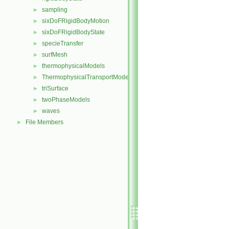
sampling
►
sixDoFRigidBodyMotion
►
sixDoFRigidBodyState
►
specieTransfer
►
surfMesh
►
thermophysicalModels
►
ThermophysicalTransportModels
►
triSurface
►
twoPhaseModels
►
waves
►
File Members
►