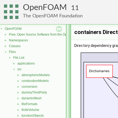
OpenFOAM
11
The OpenFOAM Foundation
OpenFOAM
▼
containers Direc
Free, Open Source Software from the OpenFOAM Foundation
►
Namespaces
►
Directory dependency gra
Classes
►
Files
▼
File List
▼
applications
►
src
▼
atmosphericModels
►
combustionModels
►
conversion
►
dummyThirdParty
►
dynamicMesh
►
fileFormats
►
finiteVolume
►
functionObjects
►