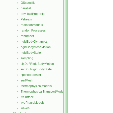
OSspecific
►
parallel
►
physicalProperties
►
Pstream
►
radiationModels
►
randomProcesses
►
renumber
►
rigidBodyDynamics
►
rigidBodyMeshMotion
►
rigidBodyState
►
sampling
►
sixDoFRigidBodyMotion
►
sixDoFRigidBodyState
►
specieTransfer
►
surfMesh
►
thermophysicalModels
►
ThermophysicalTransportModels
►
triSurface
►
twoPhaseModels
►
waves
►