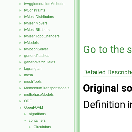
fvAgglomerationMethods
►
fvConstraints
►
fvMeshDistributors
►
fvMeshMovers
►
fvMeshStitchers
►
fvMeshTopoChangers
►
fvModels
►
Go to the s
fvMotionSolver
►
genericPatches
►
genericPatchFields
►
lagrangian
►
Detailed Descript
mesh
►
meshTools
►
Original so
MomentumTransportModels
►
multiphaseModels
►
Definition i
ODE
►
OpenFOAM
▼
algorithms
►
containers
▼
Circulators
►