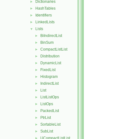
Dictionaries
►
HashTables
►
Identifiers
►
LinkedLists
►
Lists
▼
BiIndirectList
►
BinSum
►
CompactListList
►
Distribution
►
DynamicList
►
FixedList
►
Histogram
►
IndirectList
►
List
►
ListListOps
►
ListOps
►
PackedList
►
PtrList
►
SortableList
►
SubList
►
UCompactListList
►