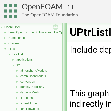
OpenFOAM
11
The OpenFOAM Foundation
OpenFOAM
▼
UPtrList
Free, Open Source Software from the OpenFOAM Foundation
►
Namespaces
►
Classes
►
Include de
Files
▼
File List
▼
applications
►
src
▼
atmosphericModels
►
combustionModels
►
conversion
►
dummyThirdParty
►
This graph 
dynamicMesh
►
fileFormats
►
indirectly i
finiteVolume
►
functionObjects
►