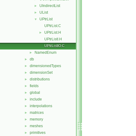
UIndirectList
►
UList
►
UPtrList
▼
UPtrList.C
UPtrList.H
►
UPtrListI.H
UPtrListIO.C
NamedEnum
►
db
►
dimensionedTypes
►
dimensionSet
►
distributions
►
fields
►
global
►
include
►
interpolations
►
matrices
►
memory
►
meshes
►
primitives
►