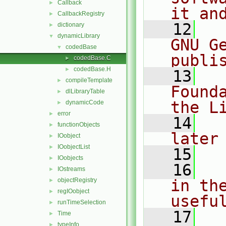
Callback
►
it an
CallbackRegistry
►
   12
  
dictionary
►
dynamicLibrary
▼
GNU G
codedBase
▼
publi
codedBase.C
►
codedBase.H
►
   13
  
compileTemplate
►
Found
dlLibraryTable
►
the L
dynamicCode
►
error
►
   14
  
functionObjects
►
later
IOobject
►
IOobjectList
►
   15
IOobjects
►
   16
  
IOstreams
►
objectRegistry
in the
►
regIOobject
►
usefu
runTimeSelection
►
   17
  
Time
►
typeInfo
►