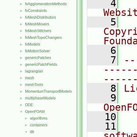
    4
  
fvAgglomerationMethods
►
Websi
fvConstraints
►
fvMeshDistributors
►
    5
  
fvMeshMovers
►
Copyr
fvMeshStitchers
►
fvMeshTopoChangers
Found
►
fvModels
►
    6
  
fvMotionSolver
►
    7
--
genericPatches
►
genericPatchFields
►
-----
lagrangian
►
-----
mesh
►
meshTools
►
    8
Li
MomentumTransportModels
►
    9
  
multiphaseModels
►
OpenF
ODE
►
OpenFOAM
▼
   10
algorithms
►
   11
  
containers
►
db
▼
softw