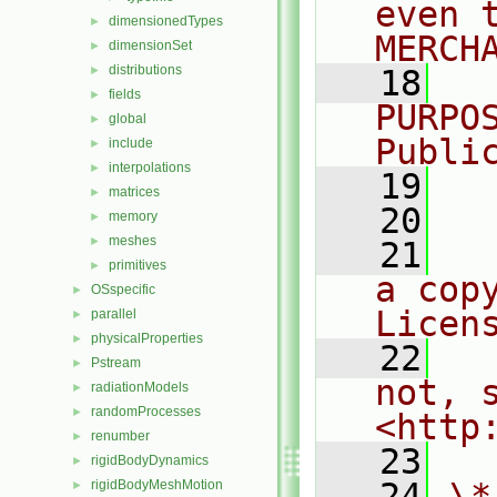
even 
dimensionedTypes
►
MERCH
dimensionSet
►
distributions
►
   18
  
fields
►
PURPO
global
►
Publi
include
►
interpolations
►
   19
  
matrices
►
   20
memory
►
meshes
►
   21
  
primitives
►
a cop
OSspecific
►
Licen
parallel
►
physicalProperties
►
   22
  
Pstream
►
not, s
radiationModels
►
randomProcesses
►
<http
renumber
►
   23
rigidBodyDynamics
►
   24
\*
rigidBodyMeshMotion
►