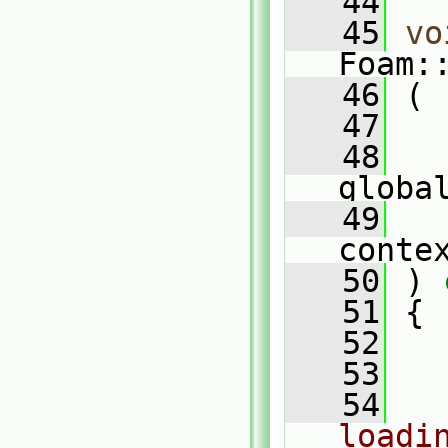
   44
   45
vo
Foam:
   46
 (
   47
   48
globa
   49
conte
   50
 )
 
   51
{
   52
   53
   54
loadi