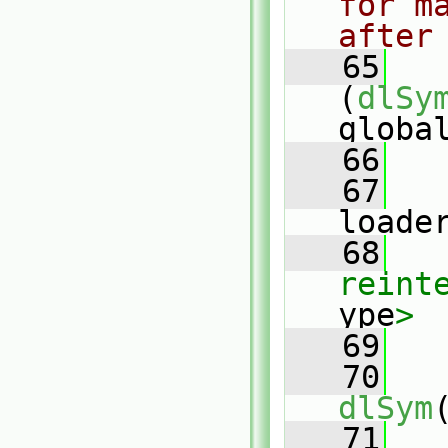
for m
after
   65
(
dlSy
globa
   66
   
   67
loade
   68
reint
ype
>
   69
   
   70
dlSym
   71
   