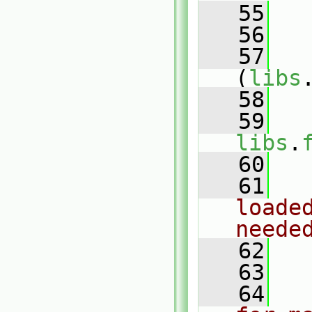
   55
   56
   
   57
(
libs
   58
   
   59
libs
.
   60
   61
loade
neede
   62
   63
   
   64