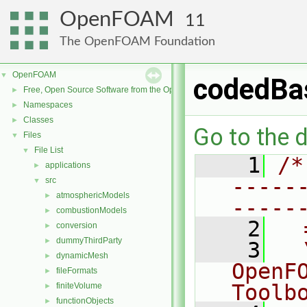
OpenFOAM
11
The OpenFOAM Foundation
OpenFOAM
▼
codedBa
Free, Open Source Software from the OpenFOAM Foundation
►
Namespaces
►
Classes
►
Go to the d
Files
▼
File List
▼
    1
/*
applications
►
-----
src
▼
atmosphericModels
►
-----
combustionModels
►
    2
  
conversion
►
dummyThirdParty
►
    3
  
dynamicMesh
►
OpenF
fileFormats
►
Toolb
finiteVolume
►
functionObjects
►