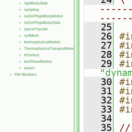
rigidBodyState
►
-----
sampling
►
-----
sixDoFRigidBodyMotion
►
sixDoFRigidBodyState
►
   25
specieTransfer
►
   26
#i
surfMesh
►
thermophysicalModels
   27
#i
►
ThermophysicalTransportModels
►
   28
#i
triSurface
►
   29
#i
twoPhaseModels
►
waves
►
"
dyna
File Members
►
   30
#i
   31
#i
   32
#i
   33
#i
   34
   35
//