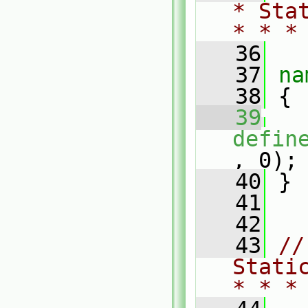
* Sta
* * *
   36
   37
na
   38
 {
   39
defin
, 0);
   40
 }
   41
   42
   43
//
Stati
* * *