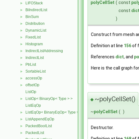
polyCellSet
(
const
pol
LIFOStack
►
BiIndirectList
const
dic
►
BinSum
►
)
Distribution
►
DynamicList
►
Construct from mesh an
FixedList
►
Histogram
►
Definition at line
156
of f
IndirectListAddressing
►
References
dict
, and
po
IndirectList
►
PtrList
►
Here is the call graph fo
SortableList
►
accessOp
►
offsetOp
►
ListOp
~polyCellSet()
ListOp< BinaryOp< Type > >
►
◆
ListEqOp
~
polyCellSet
(
)
ListEqOp< BinaryEqOp< Type > >
►
ListAppendEqOp
►
PackedBoolList
►
Destructor.
PackedList
►
Definition at line
168
of f