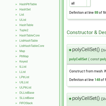
all
HashPtrTable
►
HashSet
►
Definition at line
88
of fi
List
►
UList
►
HashTable
►
Tuple2
►
Constructor & De
HashTableCore
►
ListHashTable
►
ListHashTableCore
►
polyCellSet()
◆
[1
Map
►
PtrMap
►
polyCellSet
(
const
pol
Keyed
►
ILList
►
Construct from mesh. Wil
LList
►
LPtrList
►
Definition at line
148
of f
UILList
►
ULPtrList
►
DLListBase
►
polyCellSet()
SLListBase
◆
►
[2
FIFOStack
►