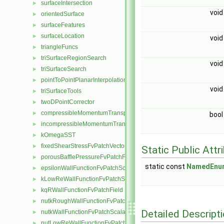
surfaceIntersection
►
voi
orientedSurface
►
surfaceFeatures
►
surfaceLocation
►
voi
triangleFuncs
►
triSurfaceRegionSearch
►
voi
triSurfaceSearch
►
pointToPointPlanarInterpolation
►
voi
triSurfaceTools
►
twoDPointCorrector
►
compressibleMomentumTransportModel
►
boo
incompressibleMomentumTransportModel
►
kOmegaSST
►
fixedShearStressFvPatchVectorField
►
Static Public Attr
porousBafflePressureFvPatchField
►
static const
NamedEnu
epsilonWallFunctionFvPatchScalarField
►
kLowReWallFunctionFvPatchScalarField
►
kqRWallFunctionFvPatchField
►
nutkRoughWallFunctionFvPatchScalarField
►
Detailed Descript
nutkWallFunctionFvPatchScalarField
►
nutLowReWallFunctionFvPatchScalarField
►