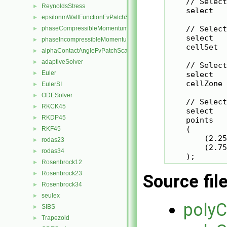
    // Select
ReynoldsStress
►
    select   
epsilonmWallFunctionFvPatchScalarField
►
    // Select
phaseCompressibleMomentumTransportModel
►
    select   
phaseIncompressibleMomentumTransportModel
►
    cellSet  
alphaContactAngleFvPatchScalarField
►
adaptiveSolver
►
    // Select
Euler
►
    select   
    cellZone 
EulerSI
►
ODESolver
►
    // Select
RKCK45
►
    select   
RKDP45
►
    points

    (

RKF45
►
        (2.25
rodas23
►
        (2.75
rodas34
►
Rosenbrock12
►
Rosenbrock23
►
Source fil
Rosenbrock34
►
seulex
►
polyC
SIBS
►
Trapezoid
►