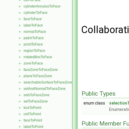
cellToFace
►
cylinderAnnulusToFace
►
cylinderToFace
►
faceToFace
►
labelToFace
►
Collaborat
normalToFace
►
patchToFace
►
pointToFace
►
regionToFace
►
rotatedBoxToFace
►
zoneToFace
►
faceZoneToFaceZone
►
planeToFaceZone
►
searchableSurfaceToFaceZone
►
setAndNormalToFaceZone
►
Public Types
setsToFaceZone
►
setToFaceZone
►
enum class
selection
boxToPoint
►
Enumeratio
cellToPoint
►
faceToPoint
►
Public Member Fu
labelToPoint
►