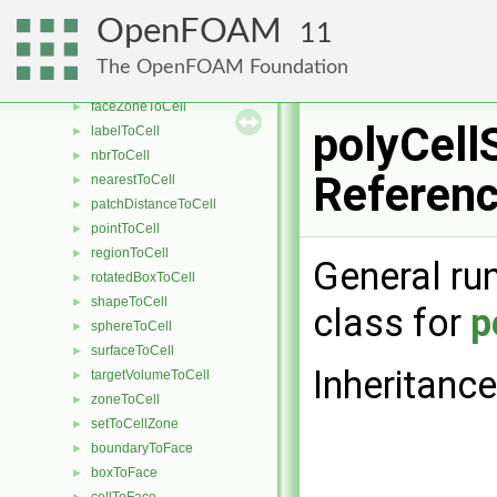
cellToCell
►
OpenFOAM
11
cylinderAnnulusToCell
►
cylinderToCell
►
The OpenFOAM Foundation
faceToCell
►
faceZoneToCell
►
polyCell
labelToCell
►
nbrToCell
►
Referen
nearestToCell
►
patchDistanceToCell
►
pointToCell
►
regionToCell
►
General run
rotatedBoxToCell
►
shapeToCell
►
class for
p
sphereToCell
►
surfaceToCell
►
Inheritance
targetVolumeToCell
►
zoneToCell
►
setToCellZone
►
boundaryToFace
►
boxToFace
►