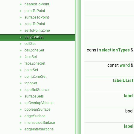
nearestToPoint
►
pointToPoint
►
surfaceToPoint
►
zoneToPoint
►
setToPointZone
►
polyCellSet
►
cellSet
►
const
selectionTypes
cellZoneSet
►
faceSet
►
faceZoneSet
►
const
word
pointSet
►
pointZoneSet
►
labelUList
topoSet
►
topoSetSource
►
label
surfaceSets
►
tetOverlapVolume
►
booleanSurface
►
boo
edgeSurface
►
intersectedSurface
►
label
edgeIntersections
►