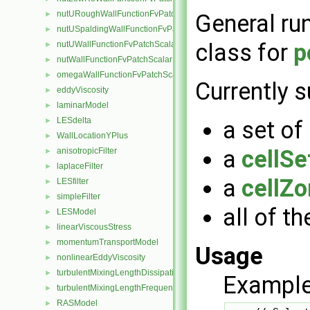
nutURoughWallFunctionFvPatchScalarField
►
General run
nutUSpaldingWallFunctionFvPatchScalarField
►
class for
p
nutUWallFunctionFvPatchScalarField
►
nutWallFunctionFvPatchScalarField
►
omegaWallFunctionFvPatchScalarField
►
Currently s
eddyViscosity
►
laminarModel
►
LESdelta
►
a set of
WallLocationYPlus
►
a
cellSe
anisotropicFilter
►
laplaceFilter
►
a
cellZ
LESfilter
►
simpleFilter
►
all of th
LESModel
►
linearViscousStress
►
momentumTransportModel
►
Usage
nonlinearEddyViscosity
►
turbulentMixingLengthDissipationRateInletFvPatchScalarField
►
Example
turbulentMixingLengthFrequencyInletFvPatchScalarField
►
RASModel
►