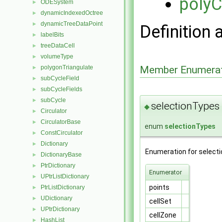
polyC
ODESystem
►
dynamicIndexedOctree
►
dynamicTreeDataPoint
►
Definition 
labelBits
►
treeDataCell
►
volumeType
►
Member Enumerat
polygonTriangulate
►
subCycleField
►
subCycleFields
►
subCycle
►
selectionTypes
◆
Circulator
►
CirculatorBase
►
enum
selectionTypes
ConstCirculator
►
Dictionary
►
Enumeration for select
DictionaryBase
►
PtrDictionary
►
Enumerator
UPtrListDictionary
►
points
PtrListDictionary
►
UDictionary
►
cellSet
UPtrDictionary
►
cellZone
HashList
►