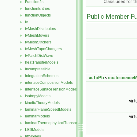
Class used for t
Function2s
►
functionEntries
►
Public Member Fu
functionObjects
►
fv
►
fvMeshDistributors
►
fvMeshMovers
►
fvMeshStitchers
►
fvMeshTopoChangers
►
fvPatchDistWave
►
heatTransferModels
►
incompressible
►
integrationSchemes
►
autoPtr
<
coalescence
interfaceCompositionModels
►
interfaceSurfaceTensionModels
►
IsotropyModels
►
virt
kineticTheoryModels
►
laminarFlameSpeedModels
►
virt
laminarModels
►
laminarThermophysicalTransportModels
►
LESModels
►
liftModels
►