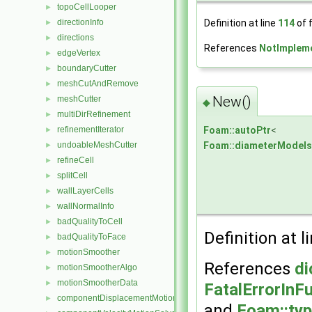
topoCellLooper
►
Definition at line
114
of f
directionInfo
►
directions
►
References
NotImplem
edgeVertex
►
boundaryCutter
►
meshCutAndRemove
►
New()
meshCutter
►
◆
multiDirRefinement
►
refinementIterator
Foam::autoPtr
<
►
undoableMeshCutter
Foam::diameterModels
►
refineCell
►
splitCell
►
wallLayerCells
►
wallNormalInfo
►
badQualityToCell
►
Definition at l
badQualityToFace
►
motionSmoother
►
References
di
motionSmootherAlgo
►
motionSmootherData
►
FatalErrorInF
componentDisplacementMotionSolver
►
and
Foam::typ