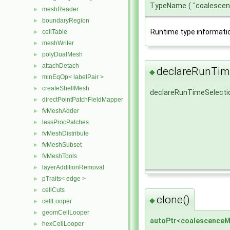
TypeName
(
"coalesce
meshReader
►
boundaryRegion
►
Runtime type informati
cellTable
►
meshWriter
►
polyDualMesh
►
attachDetach
►
declareRunTime
◆
minEqOp< labelPair >
►
createShellMesh
►
declareRunTimeSelecti
directPointPatchFieldMapper
►
fvMeshAdder
►
lessProcPatches
►
fvMeshDistribute
►
fvMeshSubset
►
fvMeshTools
►
layerAdditionRemoval
►
pTraits< edge >
►
cellCuts
►
clone()
◆
cellLooper
►
geomCellLooper
►
autoPtr
<
coalescenceM
hexCellLooper
►