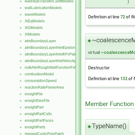
)
wallHeatTransferCoeffModels
►
wallLubricationModels
►
waveModels
►
Definition at line
72
of fi
XiEqModels
►
XiGModels
►
XiModels
►
~coalescenceM
◆
atmBoundaryLayer
►
atmBoundaryLayerInletEpsilonFvPatchScalarField
►
virtual ~
coalescenceM
atmBoundaryLayerInletKFvPatchScalarField
►
atmBoundaryLayerInletVelocityFvPatchVectorField
►
nutkAtmRoughWallFunctionFvPatchScalarField
Destructor.
►
combustionModel
►
Definition at line
132
of f
consumptionSpeed
►
reactionRateFlameArea
►
ensightFile
►
ensightGeoFile
►
Member Function
ensightPart
►
ensightPartCells
►
ensightPartFaces
►
TypeName()
◆
ensightParts
►
mergedCyclicPolyPatch
►