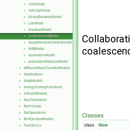
sizeGroup
►
velocityGroup
►
binaryBreakupModel
►
LiaoBase
►
breakupModel
►
Collaborat
coalescenceModel
►
daughterSizeDistributionModel
►
coalescen
driftModel
►
nucleationModel
►
populationBalanceModel
►
diffusiveMassTransferModels
►
distributions
►
dragModels
►
energyScalingFunctions
►
extrudeModels
►
faceSelections
►
fileFormats
►
fileOperations
►
Classes
filmEjectionModels
►
class
iNew
Function1s
►