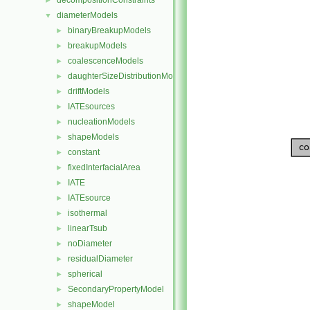
decompositionConstraints
►
diameterModels
▼
binaryBreakupModels
►
breakupModels
►
coalescenceModels
►
daughterSizeDistributionModels
►
driftModels
►
IATEsources
►
nucleationModels
►
shapeModels
►
constant
►
fixedInterfacialArea
►
IATE
►
IATEsource
►
isothermal
►
linearTsub
►
noDiameter
►
residualDiameter
►
spherical
►
SecondaryPropertyModel
►
shapeModel
►