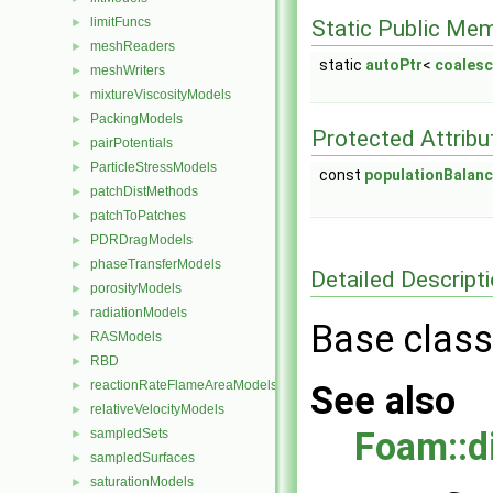
limitFuncs
Static Public Me
►
meshReaders
►
static
autoPtr
<
coales
meshWriters
►
mixtureViscosityModels
►
PackingModels
►
Protected Attribu
pairPotentials
►
ParticleStressModels
►
const
populationBalan
patchDistMethods
►
patchToPatches
►
PDRDragModels
►
phaseTransferModels
►
Detailed Descript
porosityModels
►
radiationModels
►
Base class
RASModels
►
RBD
►
reactionRateFlameAreaModels
►
See also
relativeVelocityModels
►
Foam::d
sampledSets
►
sampledSurfaces
►
saturationModels
►