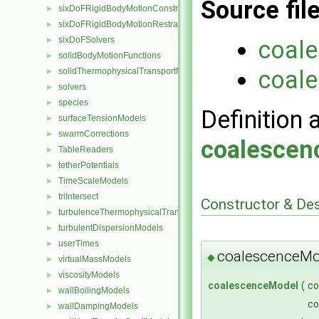
Source fil
sixDoFRigidBodyMotionConstraints
►
sixDoFRigidBodyMotionRestraints
►
sixDoFSolvers
►
coal
solidBodyMotionFunctions
►
coal
solidThermophysicalTransportModels
►
solvers
►
species
►
Definition 
surfaceTensionModels
►
swarmCorrections
►
coalescen
TableReaders
►
tetherPotentials
►
TimeScaleModels
►
triIntersect
►
Constructor & De
turbulenceThermophysicalTransportModels
►
turbulentDispersionModels
►
userTimes
►
coalescenceMo
◆
virtualMassModels
►
viscosityModels
►
coalescenceModel
(
c
wallBoilingModels
►
c
wallDampingModels
►