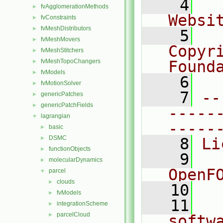
    4
  
fvAgglomerationMethods
►
Websi
fvConstraints
►
fvMeshDistributors
►
    5
  
fvMeshMovers
►
Copyr
fvMeshStitchers
►
fvMeshTopoChangers
Found
►
fvModels
►
    6
  
fvMotionSolver
►
    7
--
genericPatches
►
genericPatchFields
►
-----
lagrangian
▼
-----
basic
►
DSMC
►
    8
Li
functionObjects
►
    9
  
molecularDynamics
►
OpenF
parcel
▼
clouds
►
   10
fvModels
►
   11
  
integrationScheme
►
parcelCloud
►
softw