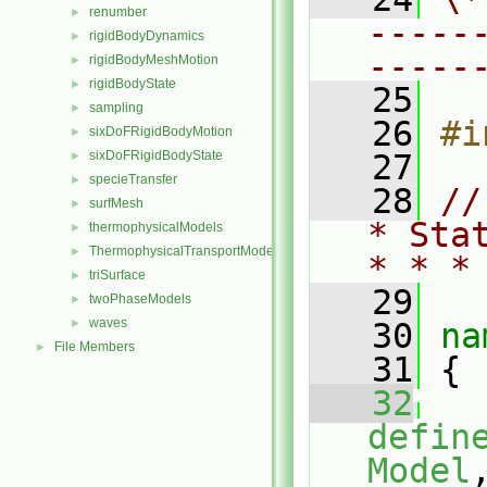
renumber
►
-----
rigidBodyDynamics
►
-----
rigidBodyMeshMotion
►
rigidBodyState
►
   25
sampling
►
   26
#i
sixDoFRigidBodyMotion
►
sixDoFRigidBodyState
   27
►
specieTransfer
►
   28
//
surfMesh
►
* Sta
thermophysicalModels
►
ThermophysicalTransportModels
►
* * *
triSurface
►
   29
twoPhaseModels
►
waves
►
   30
na
File Members
►
   31
 {
   32
defin
Model