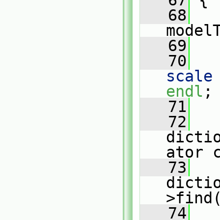
   67
 {
   68
model
   69
   70
scale
endl
;
   71
   72
dicti
ator 
   73
dicti
>find
   74