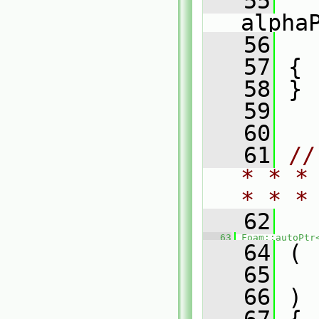
   55
alpha
   56
   
   57
 {
   58
 }
   59
   60
   61
//
* * *
* * *
   62
   63
Foam::autoPtr
   64
 (
   65
   66
 )