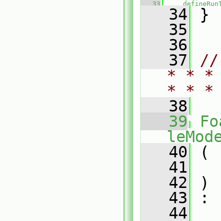
   33
defineRun
   34
 }
   35
   36
   37
//
* * *
* * *
   38
   39
Fo
leMod
   40
 (
   41
   42
 )
   43
 :
   44