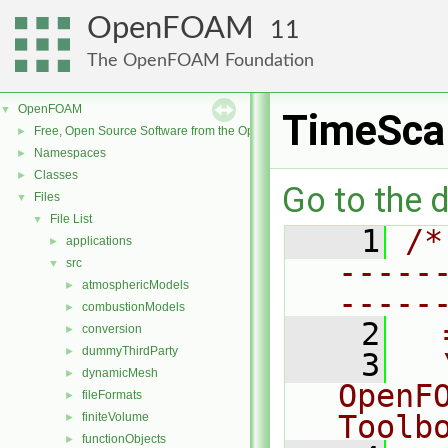
OpenFOAM
11
The OpenFOAM Foundation
OpenFOAM
▼
TimeSca
Free, Open Source Software from the OpenFOAM Foundation
►
Namespaces
►
Classes
►
Go to the d
Files
▼
File List
▼
    1
/*
applications
►
-----
src
▼
atmosphericModels
►
-----
combustionModels
►
    2
  
conversion
►
dummyThirdParty
►
    3
  
dynamicMesh
►
OpenF
fileFormats
►
Toolb
finiteVolume
►
functionObjects
►