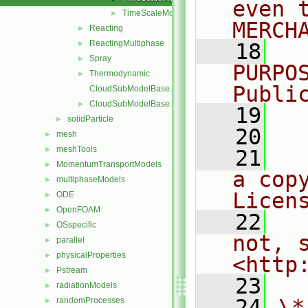
even 
TimeScaleModel.H
►
MERCH
Reacting
►
ReactingMultiphase
►
   18
  
Spray
►
PURPO
Thermodynamic
►
Publi
CloudSubModelBase.C
CloudSubModelBase.H
►
   19
  
solidParticle
►
   20
mesh
►
meshTools
►
   21
  
MomentumTransportModels
►
a cop
multiphaseModels
►
Licen
ODE
►
OpenFOAM
►
   22
  
OSspecific
►
not, s
parallel
►
physicalProperties
►
<http
Pstream
►
   23
radiationModels
►
   24
\*
randomProcesses
►