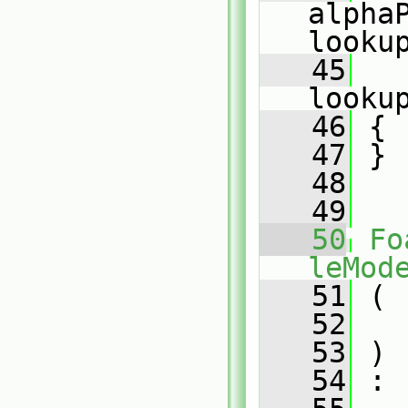
alpha
looku
   45
   
looku
   46
 {
   47
 }
   48
   49
   50
Fo
leMod
   51
 (
   52
   53
 )
   54
 :