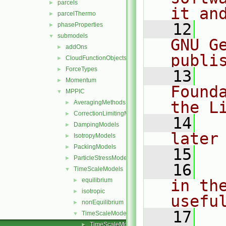
parcels
►
it an
parcelThermo
►
   12
  
phaseProperties
►
submodels
▼
GNU G
addOns
►
publi
CloudFunctionObjects
►
ForceTypes
►
   13
  
Momentum
►
Found
MPPIC
▼
the L
AveragingMethods
►
CorrectionLimitingMethods
►
   14
  
DampingModels
►
later
IsotropyModels
►
PackingModels
►
   15
ParticleStressModels
►
   16
  
TimeScaleModels
▼
equilibrium
in the
►
isotropic
►
usefu
nonEquilibrium
►
   17
  
TimeScaleModel
▼
TimeScaleModel.C
►