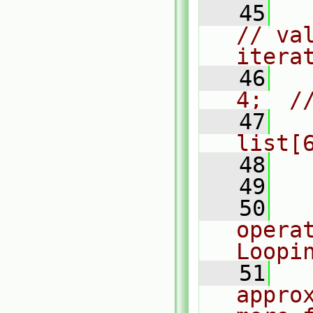
   45
  
// val
itera
   46
  
4;  /
   47
  
list[
   48
  
   49
   50
  
opera
Loopi
   51
  
appro