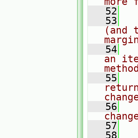
more 
   52
   53
  
(and t
margi
   54
  
an ite
metho
   55
  
retur
chang
   56
  
chang
   57
   58
  