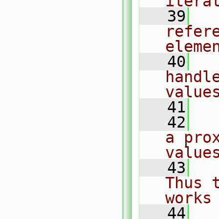
itera
   39
  
refere
eleme
   40
  
handl
value
   41
   42
  
a pro
value
   43
  
Thus 
works
   44
  