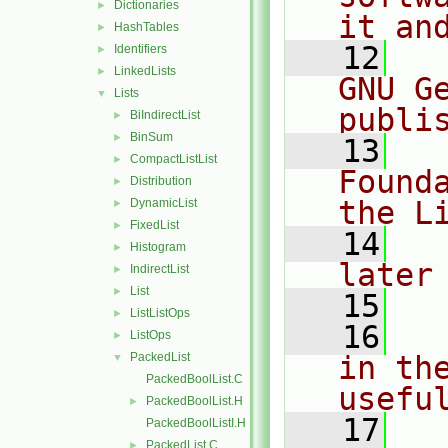
Dictionaries
►
it an
HashTables
►
   12
  
Identifiers
►
LinkedLists
►
GNU G
Lists
▼
publi
BiIndirectList
►
BinSum
►
   13
  
CompactListList
►
Found
Distribution
►
the L
DynamicList
►
FixedList
►
   14
  
Histogram
►
later
IndirectList
►
List
►
   15
ListListOps
►
   16
  
ListOps
►
PackedList
in the
▼
PackedBoolList.C
usefu
PackedBoolList.H
►
   17
  
PackedBoolListI.H
PackedList.C
►