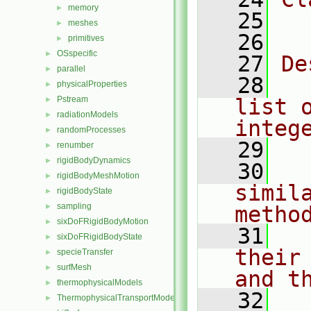
memory
►
   25
  
meshes
►
   26
primitives
►
OSspecific
►
   27
De
parallel
►
   28
  
physicalProperties
►
Pstream
list o
►
radiationModels
►
integ
randomProcesses
►
   29
renumber
►
rigidBodyDynamics
►
   30
  
rigidBodyMeshMotion
►
simil
rigidBodyState
►
sampling
►
metho
sixDoFRigidBodyMotion
►
   31
  
sixDoFRigidBodyState
►
their
specieTransfer
►
surfMesh
►
and t
thermophysicalModels
►
   32
  
ThermophysicalTransportModels
►