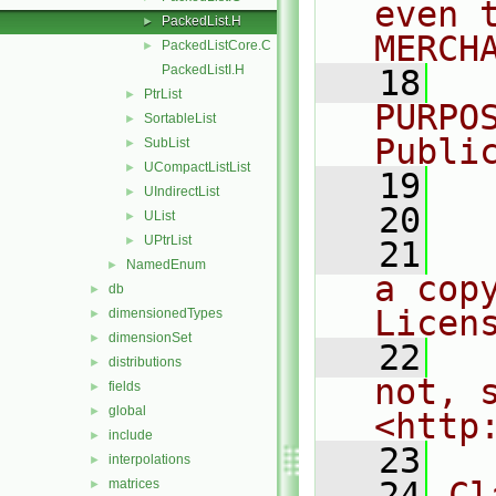
even 
PackedList.H
►
MERCH
PackedListCore.C
►
PackedListI.H
   18
  
PtrList
►
PURPO
SortableList
►
Publi
SubList
►
UCompactListList
►
   19
  
UIndirectList
►
   20
UList
►
UPtrList
►
   21
  
NamedEnum
►
a cop
db
►
Licen
dimensionedTypes
►
dimensionSet
►
   22
  
distributions
►
not, s
fields
►
global
►
<http
include
►
   23
interpolations
►
   24
Cl
matrices
►