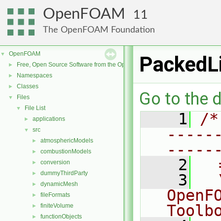
OpenFOAM
11
The OpenFOAM Foundation
OpenFOAM
▼
PackedL
Free, Open Source Software from the OpenFOAM Foundation
►
Namespaces
►
Classes
►
Go to the d
Files
▼
File List
▼
    1
/*
applications
►
-----
src
▼
atmosphericModels
►
-----
combustionModels
►
    2
  
conversion
►
dummyThirdParty
►
    3
  
dynamicMesh
►
OpenF
fileFormats
►
Toolb
finiteVolume
►
functionObjects
►