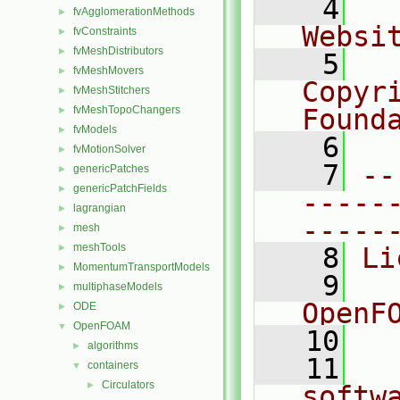
    4
  
fvAgglomerationMethods
►
Websi
fvConstraints
►
fvMeshDistributors
►
    5
  
fvMeshMovers
►
Copyr
fvMeshStitchers
►
fvMeshTopoChangers
Found
►
fvModels
►
    6
  
fvMotionSolver
►
    7
--
genericPatches
►
genericPatchFields
►
-----
lagrangian
►
-----
mesh
►
meshTools
►
    8
Li
MomentumTransportModels
►
    9
  
multiphaseModels
►
OpenF
ODE
►
OpenFOAM
▼
   10
algorithms
►
   11
  
containers
▼
Circulators
►
softw