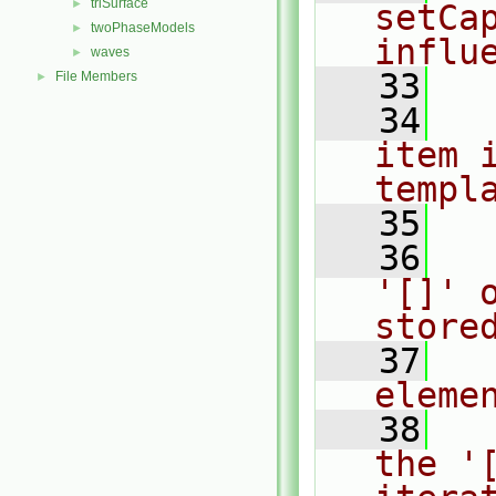
triSurface
►
setCa
twoPhaseModels
►
influ
waves
►
   33
File Members
►
   34
  
item i
templ
   35
   36
  
'[]' 
store
   37
  
eleme
   38
  
the '