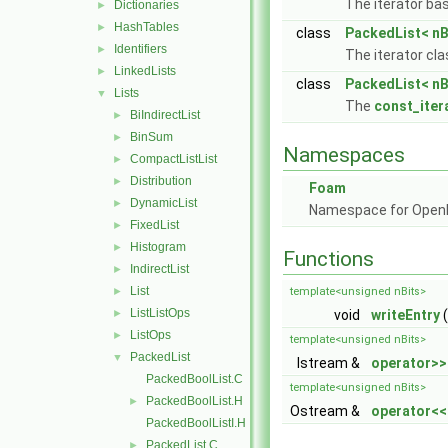
The iterator ba
Dictionaries
►
HashTables
►
class
PackedList< nBi
Identifiers
►
The iterator cl
LinkedLists
►
class
PackedList< nBi
Lists
▼
The
const_iter
BiIndirectList
►
BinSum
►
Namespaces
CompactListList
►
Distribution
►
Foam
DynamicList
►
Namespace for Ope
FixedList
►
Histogram
►
Functions
IndirectList
►
List
►
template<unsigned nBits>
ListListOps
►
void
writeEntry
(
ListOps
►
template<unsigned nBits>
PackedList
▼
Istream &
operator>>
PackedBoolList.C
template<unsigned nBits>
PackedBoolList.H
►
Ostream &
operator<<
PackedBoolListI.H
PackedList.C
►