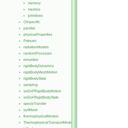
memory
►
meshes
►
primitives
►
OSspecific
►
parallel
►
physicalProperties
►
Pstream
►
radiationModels
►
randomProcesses
►
renumber
►
rigidBodyDynamics
►
rigidBodyMeshMotion
►
rigidBodyState
►
sampling
►
sixDoFRigidBodyMotion
►
sixDoFRigidBodyState
►
specieTransfer
►
surfMesh
►
thermophysicalModels
►
ThermophysicalTransportModels
►