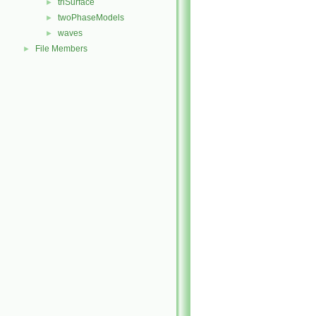
triSurface
►
twoPhaseModels
►
waves
►
File Members
►