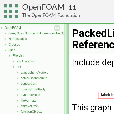
OpenFOAM
11
The OpenFOAM Foundation
OpenFOAM
▼
PackedLi
Free, Open Source Software from the OpenFOAM Foundation
►
Namespaces
►
Referen
Classes
►
Files
▼
File List
▼
Include de
applications
►
src
▼
atmosphericModels
►
combustionModels
►
conversion
►
dummyThirdParty
►
dynamicMesh
►
fileFormats
►
This graph 
finiteVolume
►
functionObjects
►