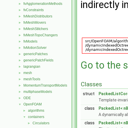
indirectly i
fvAgglomerationMethods
►
fvConstraints
►
fvMeshDistributors
►
fvMeshMovers
►
fvMeshStitchers
►
fvMeshTopoChangers
►
fvModels
►
fvMotionSolver
►
genericPatches
►
genericPatchFields
►
Go to the s
lagrangian
►
mesh
►
meshTools
►
Classes
MomentumTransportModels
►
multiphaseModels
►
struct
PackedListCor
ODE
►
Template-invari
OpenFOAM
▼
class
PackedList< nB
algorithms
►
A dynamically al
containers
▼
class
PackedList< nB
Circulators
►