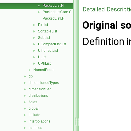
PackedList.H
►
Detailed Descript
PackedListCore.C
►
PackedListI.H
Original so
PtrList
►
SortableList
►
SubList
Definition i
►
UCompactListList
►
UIndirectList
►
UList
►
UPtrList
►
NamedEnum
►
db
►
dimensionedTypes
►
dimensionSet
►
distributions
►
fields
►
global
►
include
►
interpolations
►
matrices
►