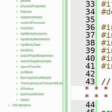
parallel
►
   33
#i
physicalProperties
►
   34
#d
Pstream
►
   35
radiationModels
►
randomProcesses
►
   36
#i
renumber
►
   37
#i
rigidBodyDynamics
►
rigidBodyMeshMotion
►
   38
#i
rigidBodyState
►
   39
#i
sampling
►
   40
#i
sixDoFRigidBodyMotion
►
sixDoFRigidBodyState
►
   41
#i
specieTransfer
►
   42
surfMesh
►
thermophysicalModels
►
   43
//
ThermophysicalTransportModels
►
* * *
triSurface
►
twoPhaseModels
* * *
►
waves
►
   44
File Members
►