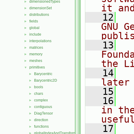
dimensionedTypes
►
it an
dimensionSet
►
   12
  
distributions
►
fields
►
GNU G
global
►
publi
include
►
interpolations
►
   13
  
matrices
►
Found
memory
►
the L
meshes
►
primitives
▼
   14
  
Barycentric
►
later
Barycentric2D
►
bools
►
   15
chars
►
   16
  
complex
►
contiguous
in the
►
DiagTensor
►
usefu
direction
►
   17
  
functions
►
globalIndexAndTransform
►