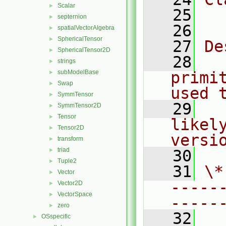
Scalar
►
   25
  
septernion
►
   26
spatialVectorAlgebra
►
SphericalTensor
►
   27
De
SphericalTensor2D
►
   28
  
strings
►
subModelBase
primi
►
Swap
►
used 
SymmTensor
►
   29
  
SymmTensor2D
►
Tensor
►
likely
Tensor2D
►
versi
transform
►
triad
►
   30
Tuple2
►
   31
\*
Vector
►
-----
Vector2D
►
VectorSpace
►
-----
zero
►
   32
OSspecific
►