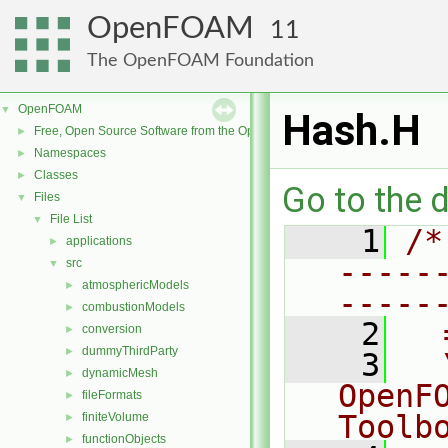
OpenFOAM
11
The OpenFOAM Foundation
OpenFOAM
▼
Hash.H
Free, Open Source Software from the OpenFOAM Foundation
►
Namespaces
►
Classes
►
Go to the d
Files
▼
File List
▼
    1
/*
applications
►
-----
src
▼
atmosphericModels
►
-----
combustionModels
►
    2
  
conversion
►
dummyThirdParty
►
    3
  
dynamicMesh
►
OpenF
fileFormats
►
Toolb
finiteVolume
►
functionObjects
►