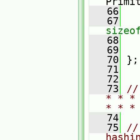
Primi
   66
   67
sizeo
   68
   
   69
   70
 };
   71
   72
   73
//
* * *
* * *
   74
   75
//
hashi