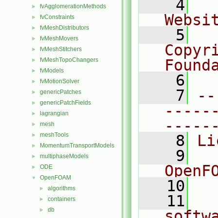
    4
  
fvAgglomerationMethods
►
Websi
fvConstraints
►
fvMeshDistributors
►
    5
  
fvMeshMovers
►
Copyr
fvMeshStitchers
►
fvMeshTopoChangers
Found
►
fvModels
►
    6
  
fvMotionSolver
►
    7
--
genericPatches
►
genericPatchFields
►
-----
lagrangian
►
-----
mesh
►
meshTools
►
    8
Li
MomentumTransportModels
►
    9
  
multiphaseModels
►
OpenF
ODE
►
OpenFOAM
▼
   10
algorithms
►
   11
  
containers
►
db
►
softw