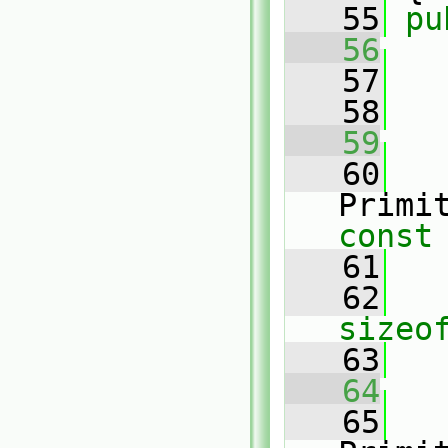
   55
pu
   56
   57
   58
   
   59
   60
Primi
const
   61
   62
sizeo
   63
   
   64
   65