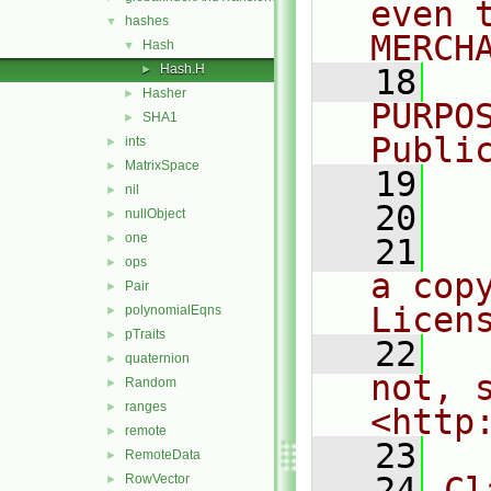
even 
hashes
▼
MERCH
Hash
▼
Hash.H
►
   18
  
Hasher
►
PURPO
SHA1
►
Publi
ints
►
MatrixSpace
►
   19
  
nil
►
   20
nullObject
►
one
►
   21
  
ops
►
a cop
Pair
►
Licen
polynomialEqns
►
pTraits
►
   22
  
quaternion
►
not, s
Random
►
ranges
►
<http
remote
►
   23
RemoteData
►
   24
Cl
RowVector
►