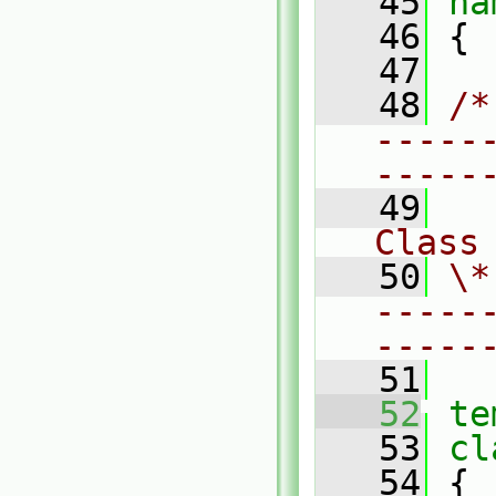
   45
na
   46
 {
   47
   48
/*
-----
-----
   49
Class
   50
\*
-----
-----
   51
   52
te
   53
cl
   54
 {