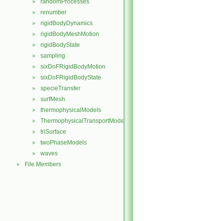
randomProcesses
►
renumber
►
rigidBodyDynamics
►
rigidBodyMeshMotion
►
rigidBodyState
►
sampling
►
sixDoFRigidBodyMotion
►
sixDoFRigidBodyState
►
specieTransfer
►
surfMesh
►
thermophysicalModels
►
ThermophysicalTransportModels
►
triSurface
►
twoPhaseModels
►
waves
►
File Members
►