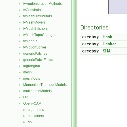
fvAgglomerationMethods
►
fvConstraints
►
fvMeshDistributors
►
fvMeshMovers
►
Directories
fvMeshStitchers
►
fvMeshTopoChangers
►
directory
Hash
fvModels
►
directory
Hasher
fvMotionSolver
►
directory
SHA1
genericPatches
►
genericPatchFields
►
lagrangian
►
mesh
►
meshTools
►
MomentumTransportModels
►
multiphaseModels
►
ODE
►
OpenFOAM
▼
algorithms
►
containers
►
db
►