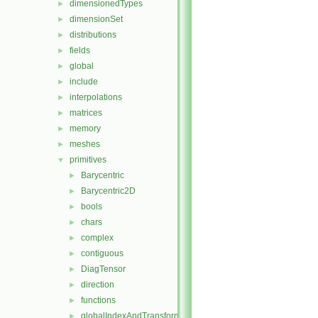
dimensionedTypes
►
dimensionSet
►
distributions
►
fields
►
global
►
include
►
interpolations
►
matrices
►
memory
►
meshes
►
primitives
▼
Barycentric
►
Barycentric2D
►
bools
►
chars
►
complex
►
contiguous
►
DiagTensor
►
direction
►
functions
►
globalIndexAndTransform
►