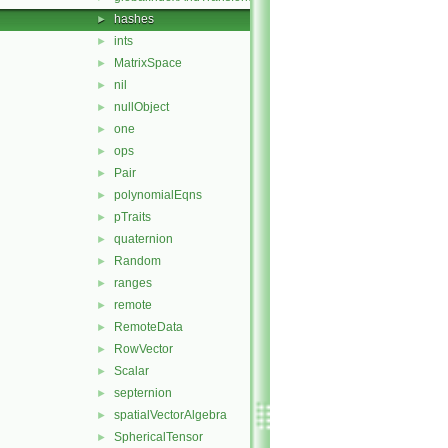
hashes
►
ints
►
MatrixSpace
►
nil
►
nullObject
►
one
►
ops
►
Pair
►
polynomialEqns
►
pTraits
►
quaternion
►
Random
►
ranges
►
remote
►
RemoteData
►
RowVector
►
Scalar
►
septernion
►
spatialVectorAlgebra
►
SphericalTensor
►