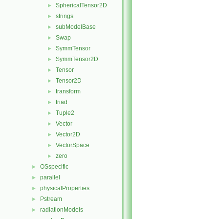
SphericalTensor2D
►
strings
►
subModelBase
►
Swap
►
SymmTensor
►
SymmTensor2D
►
Tensor
►
Tensor2D
►
transform
►
triad
►
Tuple2
►
Vector
►
Vector2D
►
VectorSpace
►
zero
►
OSspecific
►
parallel
►
physicalProperties
►
Pstream
►
radiationModels
►