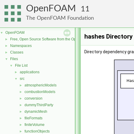
OpenFOAM
11
The OpenFOAM Foundation
OpenFOAM
▼
hashes Directory
Free, Open Source Software from the OpenFOAM Foundation
►
Namespaces
►
Directory dependency gra
Classes
►
Files
▼
File List
▼
applications
►
src
▼
atmosphericModels
►
combustionModels
►
conversion
►
dummyThirdParty
►
dynamicMesh
►
fileFormats
►
finiteVolume
►
functionObjects
►