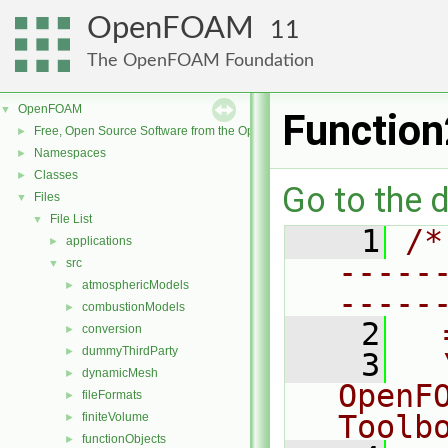
OpenFOAM
11
The OpenFOAM Foundation
OpenFOAM
▼
Functio
Free, Open Source Software from the OpenFOAM Foundation
►
Namespaces
►
Classes
►
Go to the d
Files
▼
File List
▼
    1
/*
applications
►
-----
src
▼
atmosphericModels
►
-----
combustionModels
►
    2
  
conversion
►
dummyThirdParty
►
    3
  
dynamicMesh
►
OpenF
fileFormats
►
Toolb
finiteVolume
►
functionObjects
►