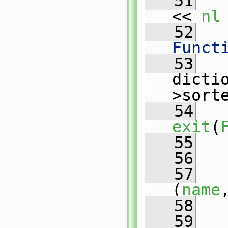
   51
   
<< 
nl
   52
   
Funct
   53
   
dicti
>sort
   54
exit
(
   55
   
   56
   57
(
name
   58
   
   59