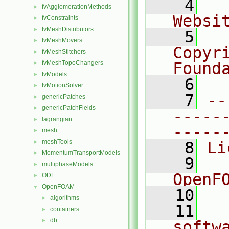
    4
  
fvAgglomerationMethods
►
Websi
fvConstraints
►
fvMeshDistributors
►
    5
  
fvMeshMovers
►
Copyri
fvMeshStitchers
►
fvMeshTopoChangers
Found
►
fvModels
►
    6
  
fvMotionSolver
►
    7
--
genericPatches
►
genericPatchFields
►
-----
lagrangian
►
-----
mesh
►
meshTools
►
    8
Li
MomentumTransportModels
►
    9
  
multiphaseModels
►
OpenF
ODE
►
OpenFOAM
▼
   10
algorithms
►
   11
  
containers
►
db
►
softw