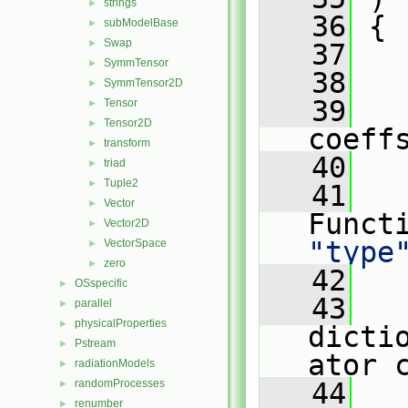
strings
►
   36
 {
subModelBase
►
Swap
►
   37
SymmTensor
►
   38
   
SymmTensor2D
►
   39
Tensor
►
Tensor2D
►
coeff
transform
►
   40
triad
►
Tuple2
►
   41
Vector
►
Funct
Vector2D
►
"type
VectorSpace
►
zero
►
   42
OSspecific
►
   43
parallel
►
physicalProperties
►
dicti
Pstream
►
ator 
radiationModels
►
randomProcesses
   44
►
renumber
►