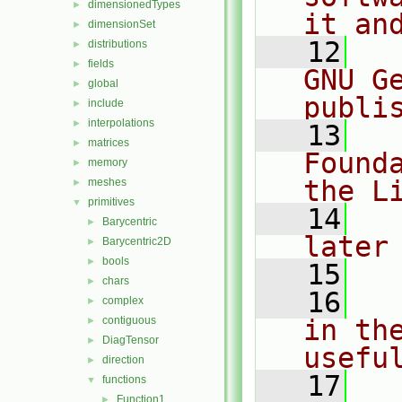
dimensionedTypes
►
it an
dimensionSet
►
   12
  
distributions
►
fields
►
GNU G
global
►
publi
include
►
interpolations
►
   13
  
matrices
►
Found
memory
►
the L
meshes
►
primitives
▼
   14
  
Barycentric
►
later
Barycentric2D
►
bools
►
   15
chars
►
   16
  
complex
►
contiguous
in the
►
DiagTensor
►
usefu
direction
►
   17
  
functions
▼
Function1
►