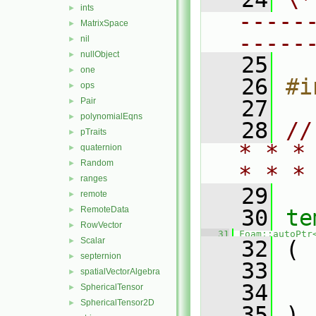
ints
►
-----
MatrixSpace
►
-----
nil
►
nullObject
►
   25
one
►
   26
#i
ops
►
Pair
   27
►
polynomialEqns
►
   28
//
pTraits
►
* * *
quaternion
►
Random
►
* * *
ranges
►
   29
remote
►
RemoteData
►
   30
te
RowVector
►
   31
Foam::autoPtr
Scalar
►
   32
 (
septernion
►
   33
spatialVectorAlgebra
►
   34
SphericalTensor
►
SphericalTensor2D
►
   35
 )