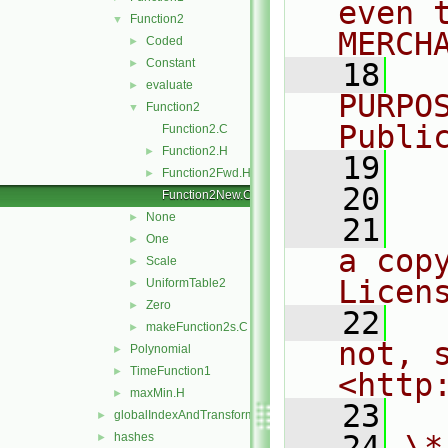
even 
Function2
▼
MERCH
Coded
►
Constant
►
   18
  
evaluate
►
PURPO
Function2
▼
Publi
Function2.C
Function2.H
►
   19
  
Function2Fwd.H
►
   20
Function2New.C
None
►
   21
  
One
►
a cop
Scale
►
Licen
UniformTable2
►
Zero
►
   22
  
makeFunction2s.C
►
not, s
Polynomial
►
TimeFunction1
►
<http
maxMin.H
►
   23
globalIndexAndTransform
►
   24
\*
hashes
►