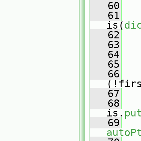
   60
   
   61
is(
di
   62
   63
   64
   65
   66
(!fir
   67
   
   68
is.
pu
   69
autoP