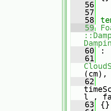
   56
   57
   58
te
   59
Fo
::Dam
Dampi
   60
 :
   61
Cloud
(cm),
   62
timeS
l_, f
   63
 {}