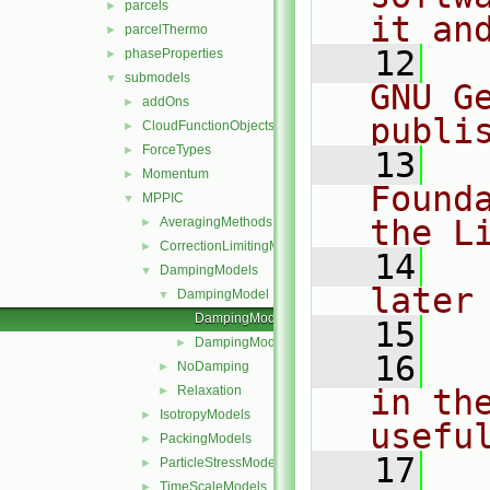
parcels
►
it an
parcelThermo
►
   12
  
phaseProperties
►
submodels
▼
GNU G
addOns
►
publi
CloudFunctionObjects
►
ForceTypes
►
   13
  
Momentum
►
Found
MPPIC
▼
the L
AveragingMethods
►
CorrectionLimitingMethods
►
   14
  
DampingModels
▼
later
DampingModel
▼
DampingModel.C
   15
DampingModel.H
►
   16
  
NoDamping
►
Relaxation
in the
►
IsotropyModels
►
usefu
PackingModels
►
   17
  
ParticleStressModels
►
TimeScaleModels
►