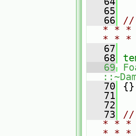
   64
   65
   66
//
* * *
* * *
   67
   68
te
   69
Fo
::~Da
   70
 {}
   71
   72
   73
//
* * *
* * *