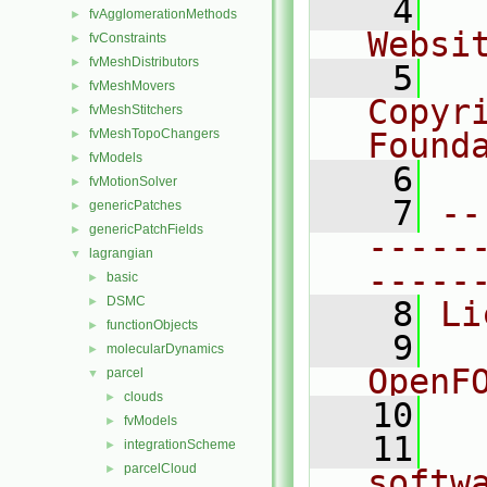
    4
  
fvAgglomerationMethods
►
Websi
fvConstraints
►
fvMeshDistributors
►
    5
  
fvMeshMovers
►
Copyr
fvMeshStitchers
►
fvMeshTopoChangers
Found
►
fvModels
►
    6
  
fvMotionSolver
►
    7
--
genericPatches
►
genericPatchFields
►
-----
lagrangian
▼
-----
basic
►
DSMC
►
    8
Li
functionObjects
►
    9
  
molecularDynamics
►
OpenF
parcel
▼
clouds
►
   10
fvModels
►
   11
  
integrationScheme
►
parcelCloud
►
softw