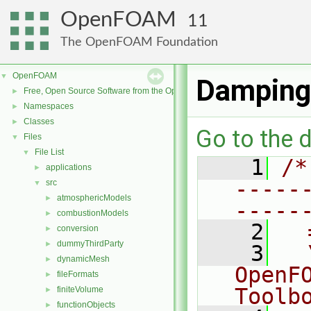
OpenFOAM
11
The OpenFOAM Foundation
OpenFOAM
▼
Damping
Free, Open Source Software from the OpenFOAM Foundation
►
Namespaces
►
Classes
►
Go to the d
Files
▼
File List
▼
    1
/*
applications
►
-----
src
▼
atmosphericModels
►
-----
combustionModels
►
    2
  
conversion
►
dummyThirdParty
►
    3
  
dynamicMesh
►
OpenF
fileFormats
►
Toolb
finiteVolume
►
functionObjects
►