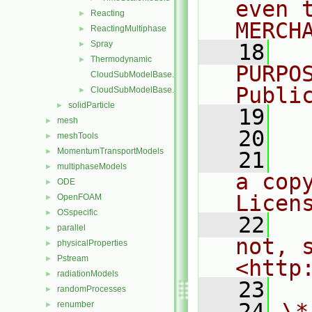
even 
Reacting
►
MERCH
ReactingMultiphase
►
Spray
►
   18
  
Thermodynamic
►
PURPO
CloudSubModelBase.C
Publi
CloudSubModelBase.H
►
solidParticle
►
   19
  
mesh
►
   20
meshTools
►
MomentumTransportModels
►
   21
  
multiphaseModels
►
a cop
ODE
►
Licen
OpenFOAM
►
OSspecific
►
   22
  
parallel
►
not, s
physicalProperties
►
Pstream
►
<http
radiationModels
►
   23
randomProcesses
►
   24
\*
renumber
►