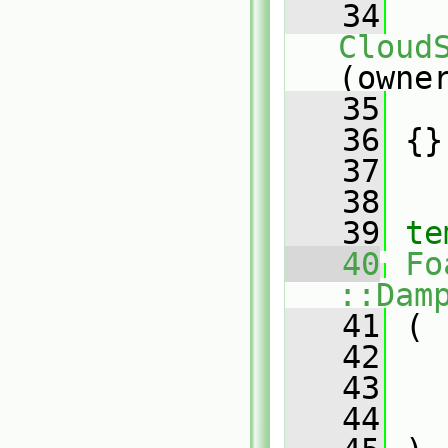
   34
Cloud
(owne
   35
   
   36
 {}
   37
   38
   39
te
   40
Fo
::Dam
   41
 (
   42
   43
   44