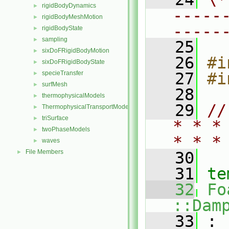
rigidBodyDynamics
►
-----
rigidBodyMeshMotion
►
-----
rigidBodyState
►
sampling
►
   25
sixDoFRigidBodyMotion
►
   26
#i
sixDoFRigidBodyState
►
specieTransfer
   27
#i
►
surfMesh
►
   28
thermophysicalModels
►
   29
//
ThermophysicalTransportModels
►
triSurface
►
* * *
twoPhaseModels
►
* * *
waves
►
File Members
►
   30
   31
te
   32
Fo
::Dam
   33
 :