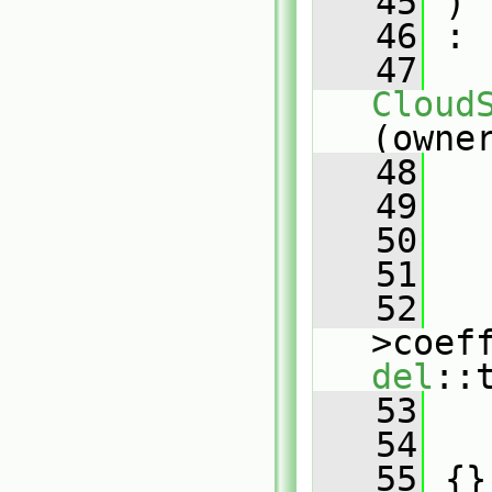
   45
 )
   46
 :
   47
Cloud
(owne
   48
   
   49
   
   50
   51
   
   52
   
>coef
del
::
   53
   
   54
   
   55
 {}